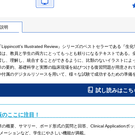
説明
Lippincott's Illustrated Review』シリーズのベストセラ
書は、教員と学生の両方にとってもっとも頼りになるテキストである。
習し、理解し、統合することができるように、比類のないイラストによ
章の要約、基礎科学と実際の臨床現場を結びつける復習問題が用意され
や付属のデジタルリソースを用いて、様々な試験で成功するための準備
版のここに注目！
章の概要、サマリー、ボード形式の質問と回答、Clinical Applicat
メーションなど、学生にやさしい機能が満載。