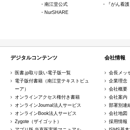
・南江堂公式
・『がん看護
・NurSHARE
デジタルコンテンツ
会社情報
医書.jp取り扱い電子版一覧
会長メッ
電子版付書籍（南江堂テキストビュ
企業理念
ーア）
会社概要
オンラインアクセス権付き書籍
会社案内
オンラインJournal法人サービス
部署別連
オンラインBook法人サービス
会社地図
Zygote（ザイゴット）
採用情報
アプリ版 当直医実践マニュアル
ISMS基