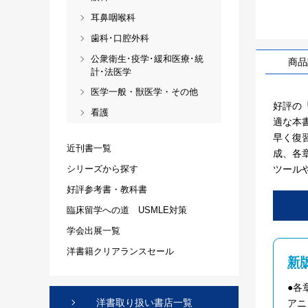
耳鼻咽喉科
歯科･口腔外科
公衆衛生･疫学･緩和医療･統
商品
計･法医学
医学一般・獣医学・その他
好評の『
看護
適な本
早く復
近刊書一覧
成、各
ツール
シリーズから探す
好評参考書・教科書
臨床留学への道 USMLE対策
学会出展一覧
洋書籍クリアランスセール
新
●各
洋書取り扱い書店一覧
アニ