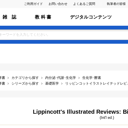
ご利用ガイド
お問い合わせ
よくあるご質問
執筆者の皆様
雑 誌
教 科 書
デジタルコンテンツ
洋書
カテゴリから探す
内分泌･代謝･生化学
生化学･酵素
洋書
シリーズから探す
基礎医学
リッピンコットイラストレイテッドレビ
Lippincott's Illustrated Reviews: B
(Int'l ed.)