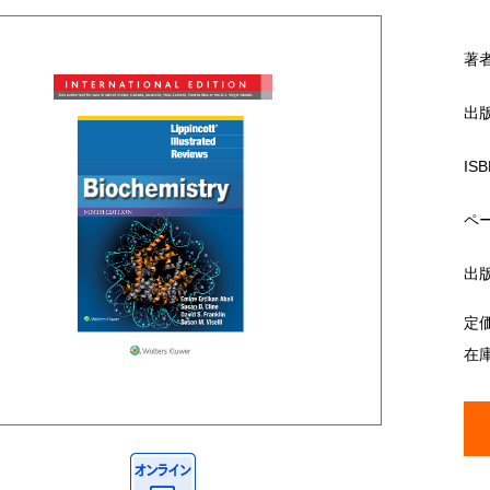
著
出
ISB
ペ
出
定
在