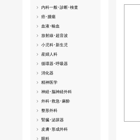
内科一般･診断･検査
癌･腫瘍
血液･輸血
放射線･超音波
小児科･新生児
産婦人科
循環器･呼吸器
消化器
精神医学
神経･脳神経外科
外科･救急･麻酔
整形外科
腎臓･泌尿器
皮膚･形成外科
眼科