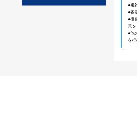
●複
●各
●復
意を
●他
を把