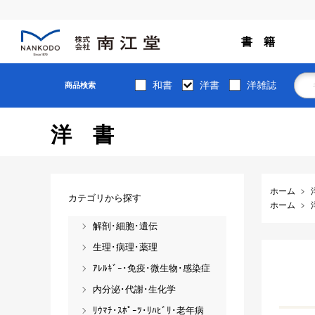
書 籍
和書
洋書
洋雑誌
商品検索
洋書
ホーム
カテゴリから探す
ホーム
解剖･細胞･遺伝
生理･病理･薬理
ｱﾚﾙｷﾞｰ･免疫･微生物･感染症
内分泌･代謝･生化学
ﾘｳﾏﾁ･ｽﾎﾟｰﾂ･ﾘﾊﾋﾞﾘ･老年病