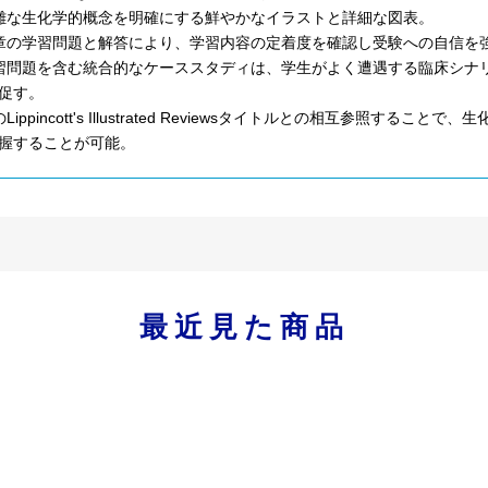
雑な生化学的概念を明確にする鮮やかなイラストと詳細な図表。
章の学習問題と解答により、学習内容の定着度を確認し受験への自信を
習問題を含む統合的なケーススタディは、学生がよく遭遇する臨床シナ
促す。
のLippincott's Illustrated Reviewsタイトルとの相互参
握することが可能。
最近見た商品