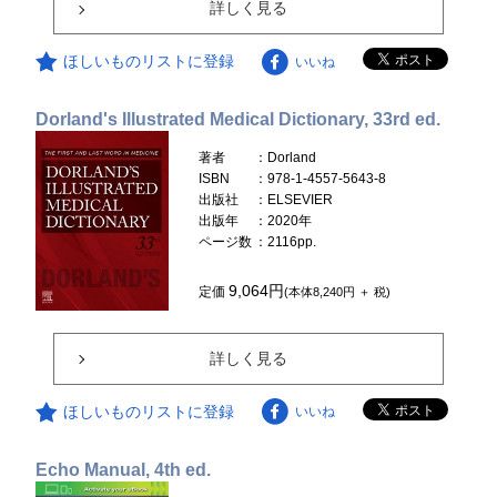
詳しく見る
ほしいものリストに登録
いいね
Dorland's Illustrated Medical Dictionary, 33rd ed.
著者
：Dorland
ISBN
：978-1-4557-5643-8
出版社
：ELSEVIER
出版年
：2020年
ページ数
：2116pp.
9,064円
定価
(本体8,240円 ＋ 税)
詳しく見る
ほしいものリストに登録
いいね
Echo Manual, 4th ed.