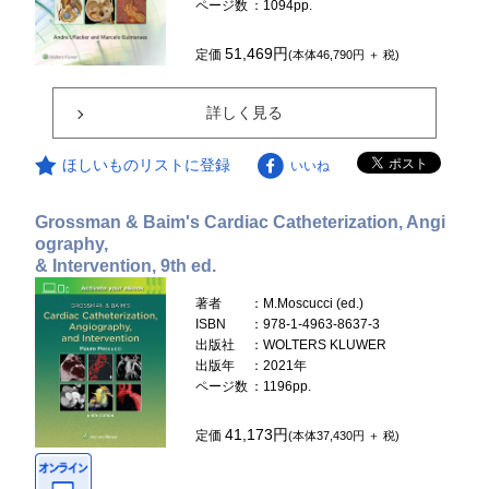
ページ数
：1094pp.
51,469円
定価
(本体46,790円 ＋ 税)
詳しく見る
ほしいものリストに登録
いいね
Grossman & Baim's Cardiac Catheterization, Angi
ography,
& Intervention, 9th ed.
著者
：M.Moscucci (ed.)
ISBN
：978-1-4963-8637-3
出版社
：WOLTERS KLUWER
出版年
：2021年
ページ数
：1196pp.
41,173円
定価
(本体37,430円 ＋ 税)