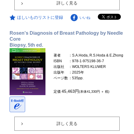
詳しく見る
ほしいものリストに登録
いいね
Rosen's Diagnosis of Breast Pathology by Needle
Core
Biopsy, 5th ed.
著者
：S.A.Hoda, R.S.Hoda & E.Zhong
ISBN
：978-1-975198-36-7
出版社
：WOLTERS KLUWER
出版年
：2025年
ページ数
：535pp.
45,463円
定価
(本体41,330円 ＋ 税)
詳しく見る