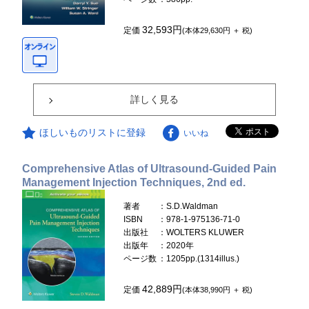
32,593円
定価
(本体29,630円 ＋ 税)
詳しく見る
ほしいものリストに登録
いいね
Comprehensive Atlas of Ultrasound-Guided Pain
Management Injection Techniques, 2nd ed.
著者
：S.D.Waldman
ISBN
：978-1-975136-71-0
出版社
：WOLTERS KLUWER
出版年
：2020年
ページ数
：1205pp.(1314illus.)
42,889円
定価
(本体38,990円 ＋ 税)