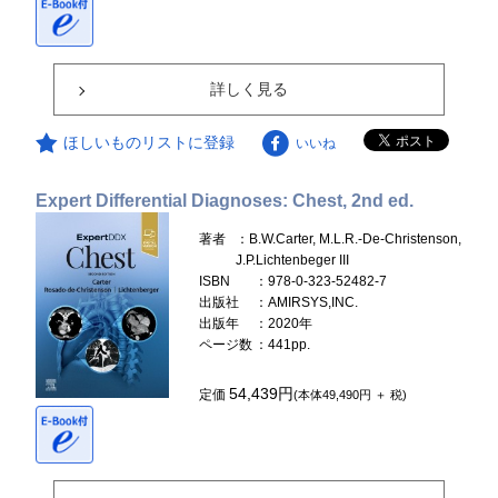
詳しく見る
ほしいものリストに登録
いいね
Expert Differential Diagnoses: Chest, 2nd ed.
著者
：B.W.Carter, M.L.R.-De-Christenson,
J.P.Lichtenbeger III
ISBN
：978-0-323-52482-7
出版社
：AMIRSYS,INC.
出版年
：2020年
ページ数
：441pp.
54,439円
定価
(本体49,490円 ＋ 税)