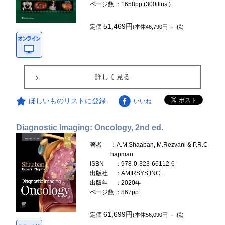
ページ数
：1658pp.(300illus.)
51,469円
定価
(本体46,790円 ＋ 税)
詳しく見る
ほしいものリストに登録
いいね
Diagnostic Imaging: Oncology, 2nd ed.
著者
：A.M.Shaaban, M.Rezvani & P.R.C
hapman
ISBN
：978-0-323-66112-6
出版社
：AMIRSYS,INC.
出版年
：2020年
ページ数
：867pp.
61,699円
定価
(本体56,090円 ＋ 税)