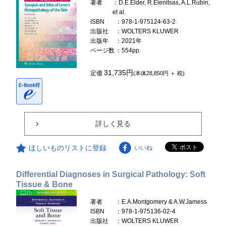
著者
：D.E.Elder, R.Elenitsas, A.L.Rubin,
et al.
ISBN
：978-1-975124-63-2
出版社
：WOLTERS KLUWER
出版年
：2021年
ページ数
：554pp.
31,735円
定価
(本体28,850円 ＋ 税)
詳しく見る
ほしいものリストに登録
いいね
Differential Diagnoses in Surgical Pathology: Soft
Tissue & Bone
著者
：E.A.Montgomery & A.W.Jamess
ISBN
：978-1-975136-02-4
出版社
：WOLTERS KLUWER