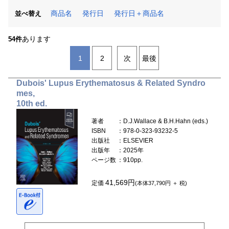
商品名
発行日
発行日＋商品名
並べ替え
あります
54件
1
2
次
最後
Dubois' Lupus Erythematosus & Related Syndro
mes,
10th ed.
著者
：D.J.Wallace & B.H.Hahn (eds.)
ISBN
：978-0-323-93232-5
出版社
：ELSEVIER
出版年
：2025年
ページ数
：910pp.
41,569円
定価
(本体37,790円 ＋ 税)