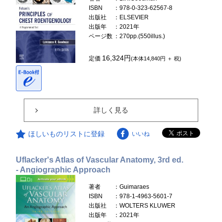
ISBN
：978-0-323-62567-8
出版社
：ELSEVIER
出版年
：2021年
ページ数
：270pp.(550illus.)
16,324円
定価
(本体14,840円 ＋ 税)
詳しく見る
ほしいものリストに登録
いいね
Uflacker's Atlas of Vascular Anatomy, 3rd ed.
- Angiographic Approach
著者
：Guimaraes
ISBN
：978-1-4963-5601-7
出版社
：WOLTERS KLUWER
出版年
：2021年