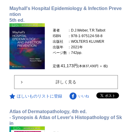
Mayhall's Hospital Epidemiology & Infection Preve
ntion
5th ed.
著者
：D.J.Weber, T.R.Talbot
ISBN
：978-1-975124-58-8
出版社
：WOLTERS KLUWER
出版年
：2021年
ページ数
：742pp.
41,173円
定価
(本体37,430円 ＋ 税)
詳しく見る
ほしいものリストに登録
いいね
Atlas of Dermatopathology, 4th ed.
- Synopsis & Atlas of Lever's Histopathology of Sk
in