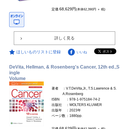
68,629円
定価
(本体62,390円 ＋ 税)
詳しく見る
ほしいものリストに登録
いいね
DeVita, Hellman, & Rosenberg's Cancer, 12th ed.,S
ingle
Volume
著者
：V.T.DeVita,Jr., T.S.Lawrence & S.
A.Rosenberg
ISBN
：978-1-975184-74-2
出版社
：WOLTERS KLUWER
出版年
：2023年
ページ数
：1880pp.
68,629円
定価
(本体62,390円 ＋ 税)