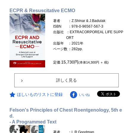
ECPR & Resuscitative ECMO
著者
：Z.Shinar & J.Badulak
ISBN
：978-0-96567-567-3
出版社
：EXTRACORPOREAL LIFE SUPP
ORT
出版年
：2021年
ページ数
：282pp.
15,730円
定価
(本体14,300円 ＋ 税)
詳しく見る
ほしいものリストに登録
いいね
Felson's Principles of Chest Roentgenology, 5th e
d.
- A Programmed Text
著者
：L.R.Goodman