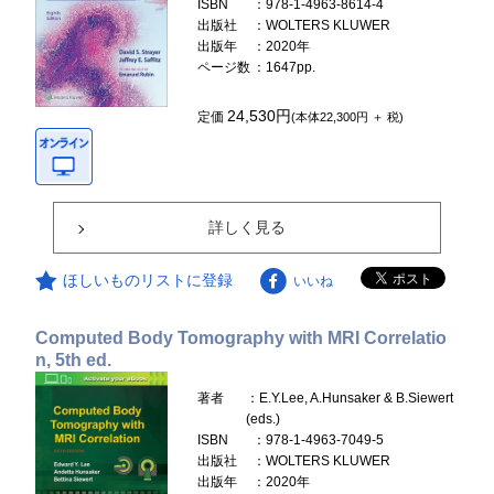
ISBN
：978-1-4963-8614-4
出版社
：WOLTERS KLUWER
出版年
：2020年
ページ数
：1647pp.
24,530円
定価
(本体22,300円 ＋ 税)
詳しく見る
ほしいものリストに登録
いいね
Computed Body Tomography with MRI Correlatio
n, 5th ed.
著者
：E.Y.Lee, A.Hunsaker & B.Siewert
(eds.)
ISBN
：978-1-4963-7049-5
出版社
：WOLTERS KLUWER
出版年
：2020年