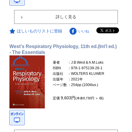
詳しく見る
ほしいものリストに登録
いいね
West's Respiratory Physiology, 11th ed.(Int'l ed.)
- The Essentials
著者
：J.B.West & A.M.Luks
ISBN
：978-1-975139-26-1
出版社
：WOLTERS KLUWER
出版年
：2021年
ページ数
：254pp.(100illus.)
9,603円
定価
(本体8,730円 ＋ 税)