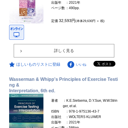
出版年
：2021年
ページ数
：490pp.
32,593円
定価
(本体29,630円 ＋ 税)
詳しく見る
ほしいものリストに登録
いいね
Wasserman & Whipp's Principles of Exercise Testi
ng &
Interpretation, 6th ed.
著者
：K.E.Sietsema, D.Y.Sue, W.W.Strin
ger, et al.
ISBN
：978-1-975136-43-7
出版社
：WOLTERS KLUWER
出版年
：2021年
ページ数
：586pp.