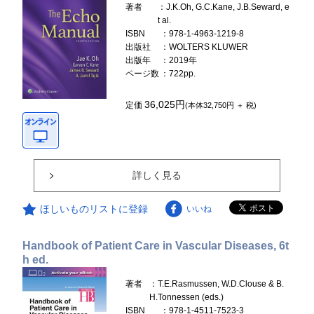
著者
：J.K.Oh, G.C.Kane, J.B.Seward, e
t al.
ISBN
：978-1-4963-1219-8
出版社
：WOLTERS KLUWER
出版年
：2019年
ページ数
：722pp.
36,025円
定価
(本体32,750円 ＋ 税)
詳しく見る
ほしいものリストに登録
いいね
Handbook of Patient Care in Vascular Diseases, 6t
h ed.
著者
：T.E.Rasmussen, W.D.Clouse & B.
H.Tonnessen (eds.)
ISBN
：978-1-4511-7523-3