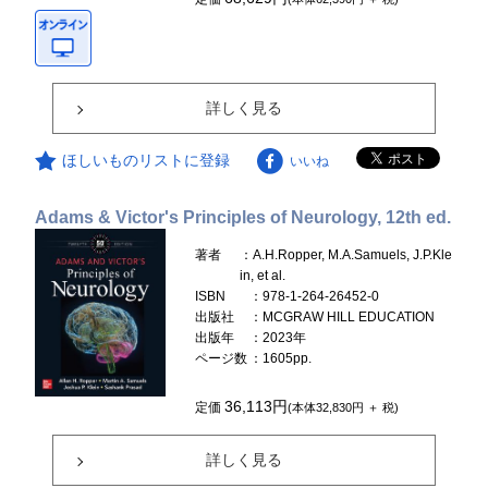
詳しく見る
ほしいものリストに登録
いいね
Adams & Victor's Principles of Neurology, 12th ed.
著者
：A.H.Ropper, M.A.Samuels, J.P.Kle
in, et al.
ISBN
：978-1-264-26452-0
出版社
：MCGRAW HILL EDUCATION
出版年
：2023年
ページ数
：1605pp.
36,113円
定価
(本体32,830円 ＋ 税)
詳しく見る