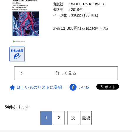
出版社
：WOLTERS KLUWER
出版年
：2019年
ページ数
：336pp.(155illus.)
11,308円
定価
(本体10,280円 ＋ 税)
詳しく見る
ほしいものリストに登録
いいね
あります
54件
1
2
次
最後