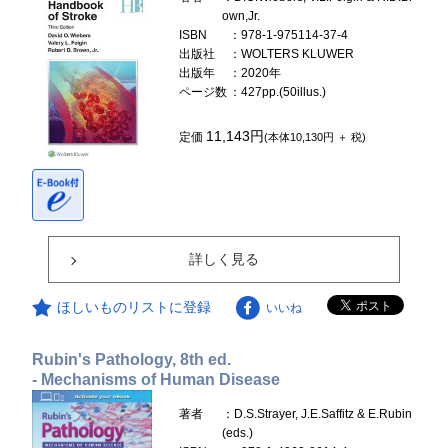
own,Jr.
ISBN
：978-1-975114-37-4
出版社
：WOLTERS KLUWER
出版年
：2020年
ページ数
：427pp.(50illus.)
11,143円
定価
(本体10,130円 ＋ 税)
詳しく見る
ほしいものリストに登録
いいね
Rubin's Pathology, 8th ed.
- Mechanisms of Human Disease
著者
：D.S.Strayer, J.E.Saffitz & E.Rubin
(eds.)