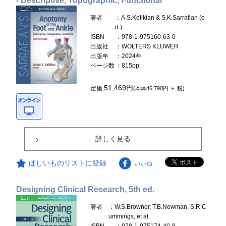
- Descriptive, Topographic, Functional
著者
：A.S.Kelikian & S.K.Sarrafian (e
d.)
ISBN
：978-1-975160-63-0
出版社
：WOLTERS KLUWER
出版年
：2024年
ページ数
：815pp.
51,469円
定価
(本体46,790円 ＋ 税)
詳しく見る
ほしいものリストに登録
いいね
Designing Clinical Research, 5th ed.
著者
：W.S.Browner, T.B.Newman, S.R.C
ummings, et al.