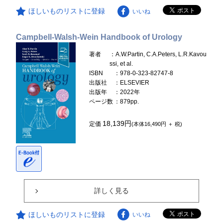
ほしいものリストに登録
いいね
Campbell-Walsh-Wein Handbook of Urology
著者
：A.W.Partin, C.A.Peters, L.R.Kavou
ssi, et al.
ISBN
：978-0-323-82747-8
出版社
：ELSEVIER
出版年
：2022年
ページ数
：879pp.
18,139円
定価
(本体16,490円 ＋ 税)
詳しく見る
ほしいものリストに登録
いいね