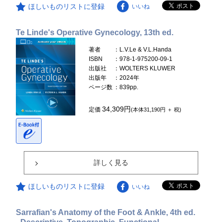
ほしいものリストに登録
いいね
Te Linde's Operative Gynecology, 13th ed.
著者
：L.V.Le & V.L.Handa
ISBN
：978-1-975200-09-1
出版社
：WOLTERS KLUWER
出版年
：2024年
ページ数
：839pp.
34,309円
定価
(本体31,190円 ＋ 税)
詳しく見る
ほしいものリストに登録
いいね
Sarrafian's Anatomy of the Foot & Ankle, 4th ed.