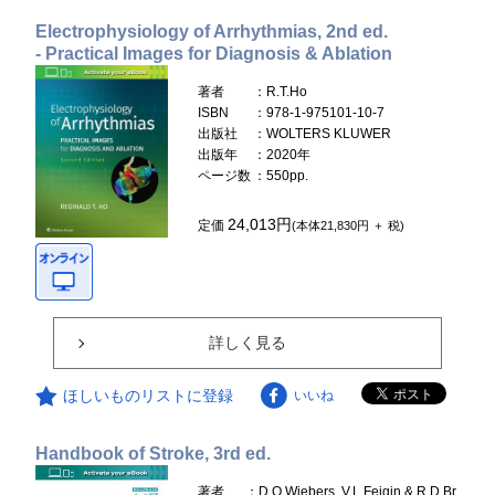
Electrophysiology of Arrhythmias, 2nd ed.
- Practical Images for Diagnosis & Ablation
著者
：R.T.Ho
ISBN
：978-1-975101-10-7
出版社
：WOLTERS KLUWER
出版年
：2020年
ページ数
：550pp.
24,013円
定価
(本体21,830円 ＋ 税)
詳しく見る
ほしいものリストに登録
いいね
Handbook of Stroke, 3rd ed.
著者
：D.O.Wiebers, V.L.Feigin & R.D.Br