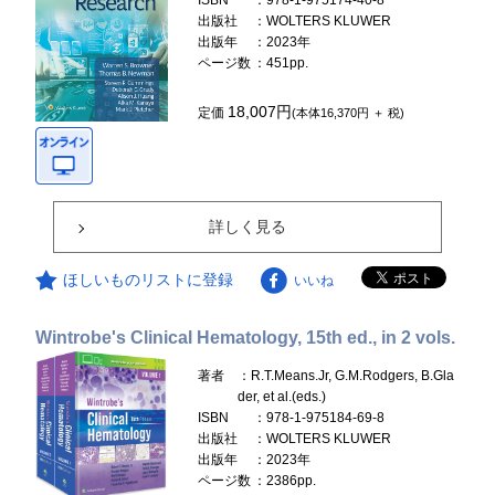
ISBN
：978-1-975174-40-8
出版社
：WOLTERS KLUWER
出版年
：2023年
ページ数
：451pp.
18,007円
定価
(本体16,370円 ＋ 税)
詳しく見る
ほしいものリストに登録
いいね
Wintrobe's Clinical Hematology, 15th ed., in 2 vols.
著者
：R.T.Means.Jr, G.M.Rodgers, B.Gla
der, et al.(eds.)
ISBN
：978-1-975184-69-8
出版社
：WOLTERS KLUWER
出版年
：2023年
ページ数
：2386pp.