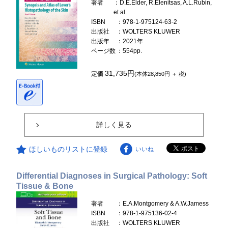
著者
：D.E.Elder, R.Elenitsas, A.L.Rubin,
et al.
ISBN
：978-1-975124-63-2
出版社
：WOLTERS KLUWER
出版年
：2021年
ページ数
：554pp.
31,735円
定価
(本体28,850円 ＋ 税)
詳しく見る
ほしいものリストに登録
いいね
Differential Diagnoses in Surgical Pathology: Soft
Tissue & Bone
著者
：E.A.Montgomery & A.W.Jamess
ISBN
：978-1-975136-02-4
出版社
：WOLTERS KLUWER