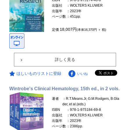
ISBN
：978-1-975174-40-8
出版社
：WOLTERS KLUWER
出版年
：2023年
ページ数
：451pp.
18,007円
定価
(本体16,370円 ＋ 税)
詳しく見る
ほしいものリストに登録
いいね
Wintrobe's Clinical Hematology, 15th ed., in 2 vols.
著者
：R.T.Means.Jr, G.M.Rodgers, B.Gla
der, et al.(eds.)
ISBN
：978-1-975184-69-8
出版社
：WOLTERS KLUWER
出版年
：2023年
ページ数
：2386pp.