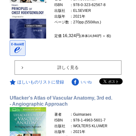
ISBN
：978-0-323-62567-8
出版社
：ELSEVIER
出版年
：2021年
ページ数
：270pp.(550illus.)
16,324円
定価
(本体14,840円 ＋ 税)
詳しく見る
ほしいものリストに登録
いいね
Uflacker's Atlas of Vascular Anatomy, 3rd ed.
- Angiographic Approach
著者
：Guimaraes
ISBN
：978-1-4963-5601-7
出版社
：WOLTERS KLUWER
出版年
：2021年