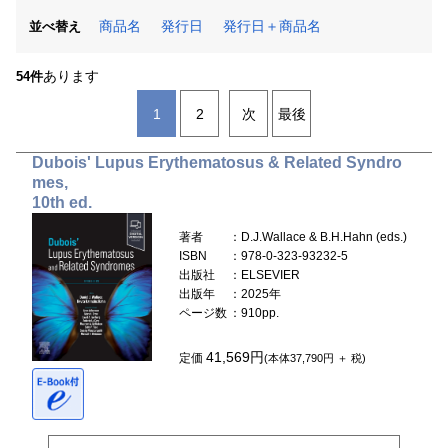
商品名
発行日
発行日＋商品名
並べ替え
あります
54件
1
2
次
最後
Dubois' Lupus Erythematosus & Related Syndro
mes,
10th ed.
著者
：D.J.Wallace & B.H.Hahn (eds.)
ISBN
：978-0-323-93232-5
出版社
：ELSEVIER
出版年
：2025年
ページ数
：910pp.
41,569円
定価
(本体37,790円 ＋ 税)