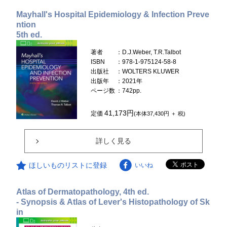
Mayhall's Hospital Epidemiology & Infection Preve
ntion
5th ed.
著者
：D.J.Weber, T.R.Talbot
ISBN
：978-1-975124-58-8
出版社
：WOLTERS KLUWER
出版年
：2021年
ページ数
：742pp.
41,173円
定価
(本体37,430円 ＋ 税)
詳しく見る
ほしいものリストに登録
いいね
Atlas of Dermatopathology, 4th ed.
- Synopsis & Atlas of Lever's Histopathology of Sk
in