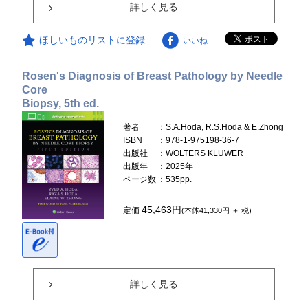
詳しく見る
ほしいものリストに登録
いいね
Rosen's Diagnosis of Breast Pathology by Needle
Core
Biopsy, 5th ed.
著者
：S.A.Hoda, R.S.Hoda & E.Zhong
ISBN
：978-1-975198-36-7
出版社
：WOLTERS KLUWER
出版年
：2025年
ページ数
：535pp.
45,463円
定価
(本体41,330円 ＋ 税)
詳しく見る