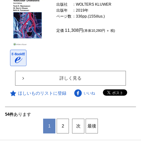
出版社
：WOLTERS KLUWER
出版年
：2019年
ページ数
：336pp.(155illus.)
11,308円
定価
(本体10,280円 ＋ 税)
詳しく見る
ほしいものリストに登録
いいね
あります
54件
1
2
次
最後