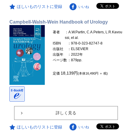
ほしいものリストに登録
いいね
Campbell-Walsh-Wein Handbook of Urology
著者
：A.W.Partin, C.A.Peters, L.R.Kavou
ssi, et al.
ISBN
：978-0-323-82747-8
出版社
：ELSEVIER
出版年
：2022年
ページ数
：879pp.
18,139円
定価
(本体16,490円 ＋ 税)
詳しく見る
ほしいものリストに登録
いいね