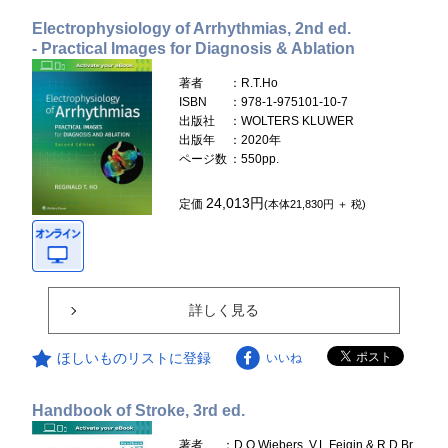
Electrophysiology of Arrhythmias, 2nd ed.
- Practical Images for Diagnosis & Ablation
著者
：R.T.Ho
ISBN
：978-1-975101-10-7
出版社
：WOLTERS KLUWER
出版年
：2020年
ページ数
：550pp.
24,013円
定価
(本体21,830円 ＋ 税)
詳しく見る
ほしいものリストに登録
いいね
Handbook of Stroke, 3rd ed.
著者
：D.O.Wiebers, V.L.Feigin & R.D.Br