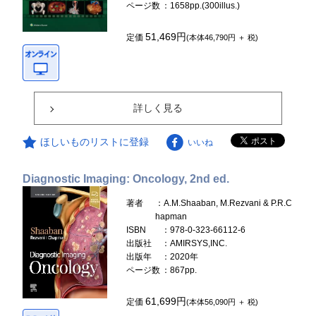
ページ数
：1658pp.(300illus.)
51,469円
定価
(本体46,790円 ＋ 税)
詳しく見る
ほしいものリストに登録
いいね
Diagnostic Imaging: Oncology, 2nd ed.
著者
：A.M.Shaaban, M.Rezvani & P.R.C
hapman
ISBN
：978-0-323-66112-6
出版社
：AMIRSYS,INC.
出版年
：2020年
ページ数
：867pp.
61,699円
定価
(本体56,090円 ＋ 税)