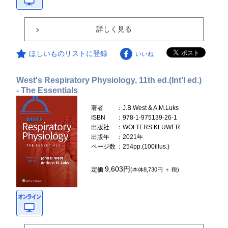
詳しく見る
ほしいものリストに登録
いいね
West's Respiratory Physiology, 11th ed.(Int'l ed.)
- The Essentials
著者
：J.B.West & A.M.Luks
ISBN
：978-1-975139-26-1
出版社
：WOLTERS KLUWER
出版年
：2021年
ページ数
：254pp.(100illus.)
9,603円
定価
(本体8,730円 ＋ 税)