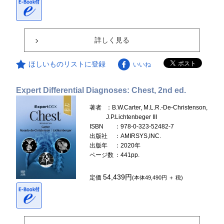
詳しく見る
ほしいものリストに登録
いいね
Expert Differential Diagnoses: Chest, 2nd ed.
著者
：B.W.Carter, M.L.R.-De-Christenson,
J.P.Lichtenbeger III
ISBN
：978-0-323-52482-7
出版社
：AMIRSYS,INC.
出版年
：2020年
ページ数
：441pp.
54,439円
定価
(本体49,490円 ＋ 税)