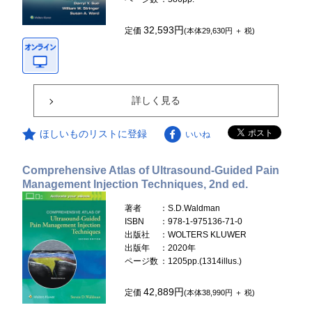
32,593円
定価
(本体29,630円 ＋ 税)
詳しく見る
ほしいものリストに登録
いいね
Comprehensive Atlas of Ultrasound-Guided Pain
Management Injection Techniques, 2nd ed.
著者
：S.D.Waldman
ISBN
：978-1-975136-71-0
出版社
：WOLTERS KLUWER
出版年
：2020年
ページ数
：1205pp.(1314illus.)
42,889円
定価
(本体38,990円 ＋ 税)