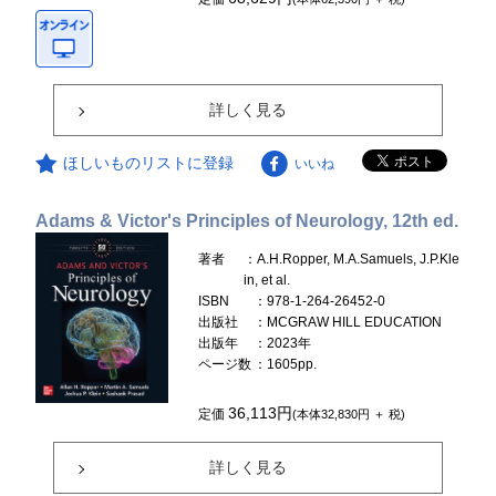
詳しく見る
ほしいものリストに登録
いいね
Adams & Victor's Principles of Neurology, 12th ed.
著者
：A.H.Ropper, M.A.Samuels, J.P.Kle
in, et al.
ISBN
：978-1-264-26452-0
出版社
：MCGRAW HILL EDUCATION
出版年
：2023年
ページ数
：1605pp.
36,113円
定価
(本体32,830円 ＋ 税)
詳しく見る