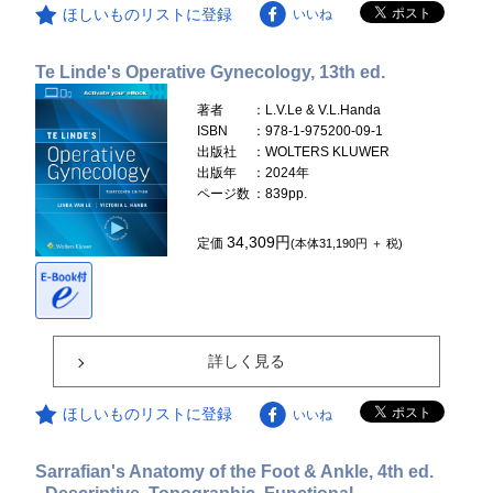
ほしいものリストに登録
いいね
Te Linde's Operative Gynecology, 13th ed.
著者
：L.V.Le & V.L.Handa
ISBN
：978-1-975200-09-1
出版社
：WOLTERS KLUWER
出版年
：2024年
ページ数
：839pp.
34,309円
定価
(本体31,190円 ＋ 税)
詳しく見る
ほしいものリストに登録
いいね
Sarrafian's Anatomy of the Foot & Ankle, 4th ed.