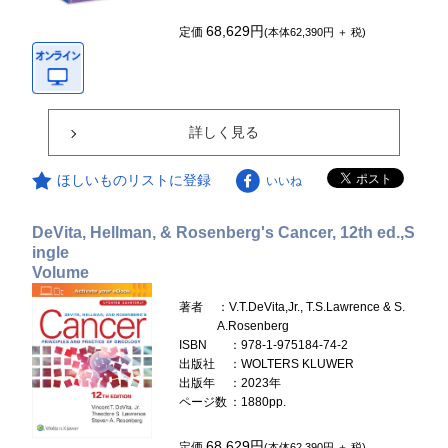
68,629円
定価
(本体62,390円 ＋ 税)
詳しく見る
ほしいものリストに登録
いいね
DeVita, Hellman, & Rosenberg's Cancer, 12th ed.,S
ingle
Volume
著者
：V.T.DeVita,Jr., T.S.Lawrence & S.
A.Rosenberg
ISBN
：978-1-975184-74-2
出版社
：WOLTERS KLUWER
出版年
：2023年
ページ数
：1880pp.
68,629円
定価
(本体62,390円 ＋ 税)