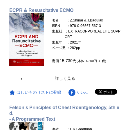
ECPR & Resuscitative ECMO
著者
：Z.Shinar & J.Badulak
ISBN
：978-0-96567-567-3
出版社
：EXTRACORPOREAL LIFE SUPP
ORT
出版年
：2021年
ページ数
：282pp.
15,730円
定価
(本体14,300円 ＋ 税)
詳しく見る
ほしいものリストに登録
いいね
Felson's Principles of Chest Roentgenology, 5th e
d.
- A Programmed Text
著者
：L.R.Goodman