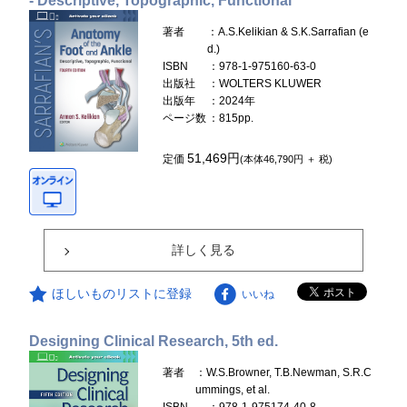
- Descriptive, Topographic, Functional
著者
：A.S.Kelikian & S.K.Sarrafian (e
d.)
ISBN
：978-1-975160-63-0
出版社
：WOLTERS KLUWER
出版年
：2024年
ページ数
：815pp.
51,469円
定価
(本体46,790円 ＋ 税)
詳しく見る
ほしいものリストに登録
いいね
Designing Clinical Research, 5th ed.
著者
：W.S.Browner, T.B.Newman, S.R.C
ummings, et al.