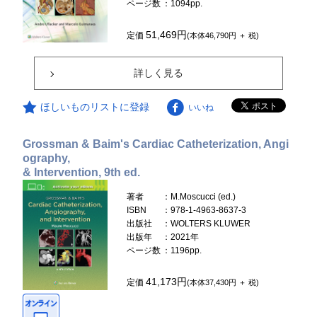
ページ数
：1094pp.
51,469円
定価
(本体46,790円 ＋ 税)
詳しく見る
ほしいものリストに登録
いいね
Grossman & Baim's Cardiac Catheterization, Angi
ography,
& Intervention, 9th ed.
著者
：M.Moscucci (ed.)
ISBN
：978-1-4963-8637-3
出版社
：WOLTERS KLUWER
出版年
：2021年
ページ数
：1196pp.
41,173円
定価
(本体37,430円 ＋ 税)