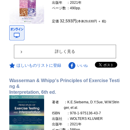
出版年
：2021年
ページ数
：490pp.
32,593円
定価
(本体29,630円 ＋ 税)
詳しく見る
ほしいものリストに登録
いいね
Wasserman & Whipp's Principles of Exercise Testi
ng &
Interpretation, 6th ed.
著者
：K.E.Sietsema, D.Y.Sue, W.W.Strin
ger, et al.
ISBN
：978-1-975136-43-7
出版社
：WOLTERS KLUWER
出版年
：2021年
ページ数
：586pp.