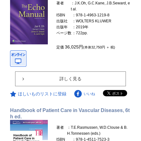
著者
：J.K.Oh, G.C.Kane, J.B.Seward, e
t al.
ISBN
：978-1-4963-1219-8
出版社
：WOLTERS KLUWER
出版年
：2019年
ページ数
：722pp.
36,025円
定価
(本体32,750円 ＋ 税)
詳しく見る
ほしいものリストに登録
いいね
Handbook of Patient Care in Vascular Diseases, 6t
h ed.
著者
：T.E.Rasmussen, W.D.Clouse & B.
H.Tonnessen (eds.)
ISBN
：978-1-4511-7523-3