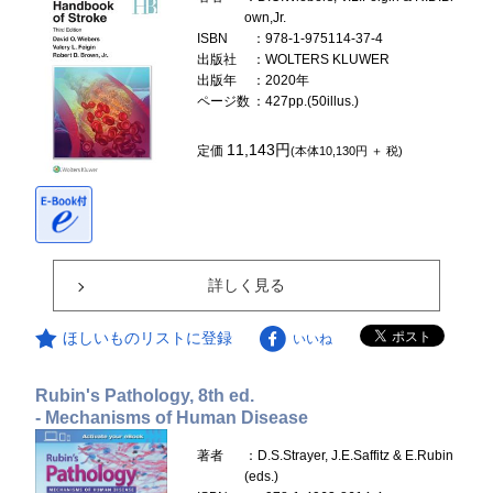
own,Jr.
ISBN
：978-1-975114-37-4
出版社
：WOLTERS KLUWER
出版年
：2020年
ページ数
：427pp.(50illus.)
11,143円
定価
(本体10,130円 ＋ 税)
詳しく見る
ほしいものリストに登録
いいね
Rubin's Pathology, 8th ed.
- Mechanisms of Human Disease
著者
：D.S.Strayer, J.E.Saffitz & E.Rubin
(eds.)