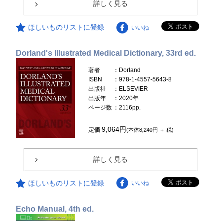
詳しく見る
ほしいものリストに登録
いいね
Dorland's Illustrated Medical Dictionary, 33rd ed.
著者
：Dorland
ISBN
：978-1-4557-5643-8
出版社
：ELSEVIER
出版年
：2020年
ページ数
：2116pp.
9,064円
定価
(本体8,240円 ＋ 税)
詳しく見る
ほしいものリストに登録
いいね
Echo Manual, 4th ed.