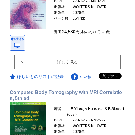
ISBN
：978-1-4963-8614-4
出版社
：WOLTERS KLUWER
出版年
：2020年
ページ数
：1647pp.
24,530円
定価
(本体22,300円 ＋ 税)
詳しく見る
ほしいものリストに登録
いいね
Computed Body Tomography with MRI Correlatio
n, 5th ed.
著者
：E.Y.Lee, A.Hunsaker & B.Siewert
(eds.)
ISBN
：978-1-4963-7049-5
出版社
：WOLTERS KLUWER
出版年
：2020年