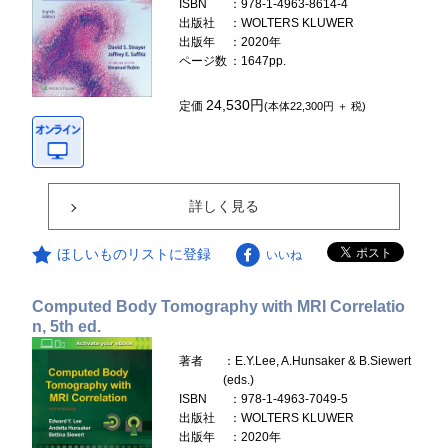
ISBN
：978-1-4963-8614-4
出版社
：WOLTERS KLUWER
出版年
：2020年
ページ数
：1647pp.
24,530円
定価
(本体22,300円 ＋ 税)
詳しく見る
ほしいものリストに登録
いいね
Computed Body Tomography with MRI Correlatio
n, 5th ed.
著者
：E.Y.Lee, A.Hunsaker & B.Siewert
(eds.)
ISBN
：978-1-4963-7049-5
出版社
：WOLTERS KLUWER
出版年
：2020年