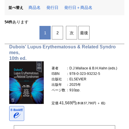
商品名
発行日
発行日＋商品名
並べ替え
あります
54件
1
2
次
最後
Dubois' Lupus Erythematosus & Related Syndro
mes,
10th ed.
著者
：D.J.Wallace & B.H.Hahn (eds.)
ISBN
：978-0-323-93232-5
出版社
：ELSEVIER
出版年
：2025年
ページ数
：910pp.
41,569円
定価
(本体37,790円 ＋ 税)