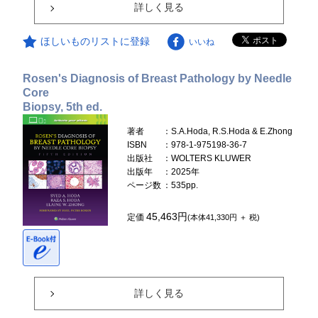
詳しく見る
ほしいものリストに登録
いいね
Rosen's Diagnosis of Breast Pathology by Needle
Core
Biopsy, 5th ed.
著者
：S.A.Hoda, R.S.Hoda & E.Zhong
ISBN
：978-1-975198-36-7
出版社
：WOLTERS KLUWER
出版年
：2025年
ページ数
：535pp.
45,463円
定価
(本体41,330円 ＋ 税)
詳しく見る