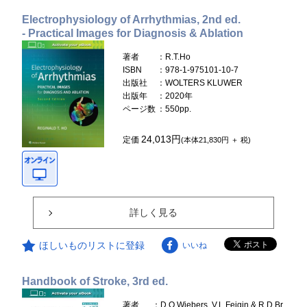
Electrophysiology of Arrhythmias, 2nd ed.
- Practical Images for Diagnosis & Ablation
著者
：R.T.Ho
ISBN
：978-1-975101-10-7
出版社
：WOLTERS KLUWER
出版年
：2020年
ページ数
：550pp.
24,013円
定価
(本体21,830円 ＋ 税)
詳しく見る
ほしいものリストに登録
いいね
Handbook of Stroke, 3rd ed.
著者
：D.O.Wiebers, V.L.Feigin & R.D.Br