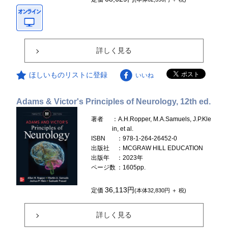
詳しく見る
ほしいものリストに登録
いいね
Adams & Victor's Principles of Neurology, 12th ed.
著者
：A.H.Ropper, M.A.Samuels, J.P.Kle
in, et al.
ISBN
：978-1-264-26452-0
出版社
：MCGRAW HILL EDUCATION
出版年
：2023年
ページ数
：1605pp.
36,113円
定価
(本体32,830円 ＋ 税)
詳しく見る