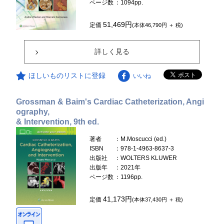
ページ数
：1094pp.
51,469円
定価
(本体46,790円 ＋ 税)
詳しく見る
ほしいものリストに登録
いいね
Grossman & Baim's Cardiac Catheterization, Angi
ography,
& Intervention, 9th ed.
著者
：M.Moscucci (ed.)
ISBN
：978-1-4963-8637-3
出版社
：WOLTERS KLUWER
出版年
：2021年
ページ数
：1196pp.
41,173円
定価
(本体37,430円 ＋ 税)