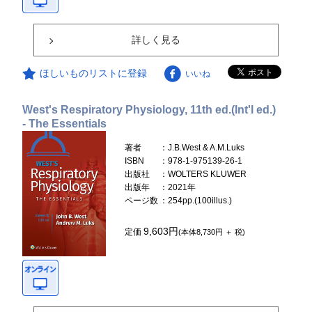
詳しく見る
ほしいものリストに登録
いいね
West's Respiratory Physiology, 11th ed.(Int'l ed.)
- The Essentials
著者
：J.B.West & A.M.Luks
ISBN
：978-1-975139-26-1
出版社
：WOLTERS KLUWER
出版年
：2021年
ページ数
：254pp.(100illus.)
9,603円
定価
(本体8,730円 ＋ 税)