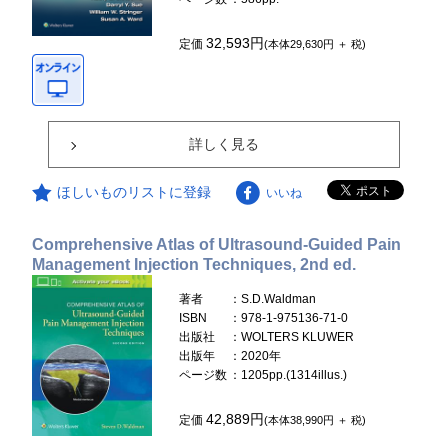
32,593円
定価
(本体29,630円 ＋ 税)
詳しく見る
ほしいものリストに登録
いいね
Comprehensive Atlas of Ultrasound-Guided Pain
Management Injection Techniques, 2nd ed.
著者
：S.D.Waldman
ISBN
：978-1-975136-71-0
出版社
：WOLTERS KLUWER
出版年
：2020年
ページ数
：1205pp.(1314illus.)
42,889円
定価
(本体38,990円 ＋ 税)