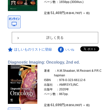
ページ数
：1658pp.(300illus.)
51,469円
定価
(本体46,790円 ＋ 税)
詳しく見る
ほしいものリストに登録
いいね
Diagnostic Imaging: Oncology, 2nd ed.
著者
：A.M.Shaaban, M.Rezvani & P.R.C
hapman
ISBN
：978-0-323-66112-6
出版社
：AMIRSYS,INC.
出版年
：2020年
ページ数
：867pp.
61,699円
定価
(本体56,090円 ＋ 税)