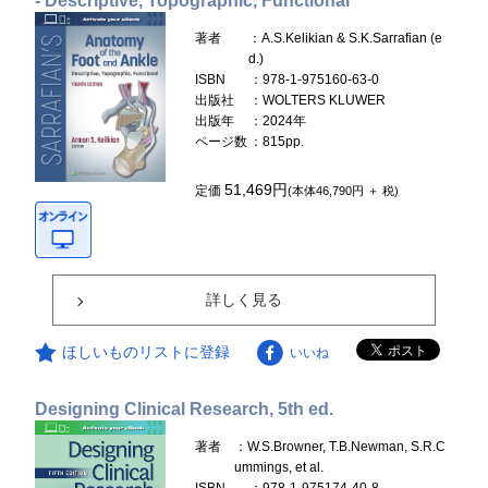
- Descriptive, Topographic, Functional
著者
：A.S.Kelikian & S.K.Sarrafian (e
d.)
ISBN
：978-1-975160-63-0
出版社
：WOLTERS KLUWER
出版年
：2024年
ページ数
：815pp.
51,469円
定価
(本体46,790円 ＋ 税)
詳しく見る
ほしいものリストに登録
いいね
Designing Clinical Research, 5th ed.
著者
：W.S.Browner, T.B.Newman, S.R.C
ummings, et al.