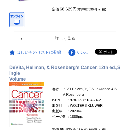
68,629円
定価
(本体62,390円 ＋ 税)
詳しく見る
ほしいものリストに登録
いいね
DeVita, Hellman, & Rosenberg's Cancer, 12th ed.,S
ingle
Volume
著者
：V.T.DeVita,Jr., T.S.Lawrence & S.
A.Rosenberg
ISBN
：978-1-975184-74-2
出版社
：WOLTERS KLUWER
出版年
：2023年
ページ数
：1880pp.
68,629円
定価
(本体62,390円 ＋ 税)