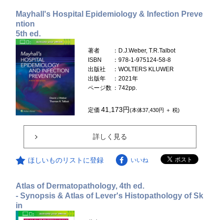
Mayhall's Hospital Epidemiology & Infection Preve
ntion
5th ed.
著者
：D.J.Weber, T.R.Talbot
ISBN
：978-1-975124-58-8
出版社
：WOLTERS KLUWER
出版年
：2021年
ページ数
：742pp.
41,173円
定価
(本体37,430円 ＋ 税)
詳しく見る
ほしいものリストに登録
いいね
Atlas of Dermatopathology, 4th ed.
- Synopsis & Atlas of Lever's Histopathology of Sk
in