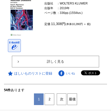
出版社
：WOLTERS KLUWER
出版年
：2019年
ページ数
：336pp.(155illus.)
11,308円
定価
(本体10,280円 ＋ 税)
詳しく見る
ほしいものリストに登録
いいね
あります
54件
1
2
次
最後