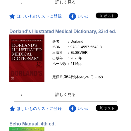
詳しく見る
ほしいものリストに登録
いいね
Dorland's Illustrated Medical Dictionary, 33rd ed.
著者
：Dorland
ISBN
：978-1-4557-5643-8
出版社
：ELSEVIER
出版年
：2020年
ページ数
：2116pp.
9,064円
定価
(本体8,240円 ＋ 税)
詳しく見る
ほしいものリストに登録
いいね
Echo Manual, 4th ed.