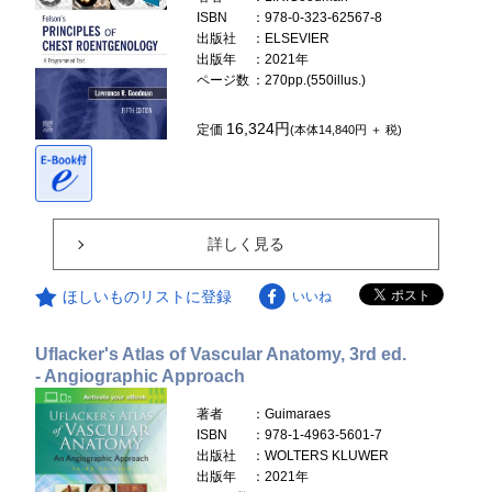
ISBN
：978-0-323-62567-8
出版社
：ELSEVIER
出版年
：2021年
ページ数
：270pp.(550illus.)
16,324円
定価
(本体14,840円 ＋ 税)
詳しく見る
ほしいものリストに登録
いいね
Uflacker's Atlas of Vascular Anatomy, 3rd ed.
- Angiographic Approach
著者
：Guimaraes
ISBN
：978-1-4963-5601-7
出版社
：WOLTERS KLUWER
出版年
：2021年