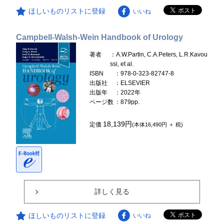
ほしいものリストに登録
いいね
Campbell-Walsh-Wein Handbook of Urology
著者
：A.W.Partin, C.A.Peters, L.R.Kavou
ssi, et al.
ISBN
：978-0-323-82747-8
出版社
：ELSEVIER
出版年
：2022年
ページ数
：879pp.
18,139円
定価
(本体16,490円 ＋ 税)
詳しく見る
ほしいものリストに登録
いいね