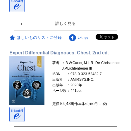
詳しく見る
ほしいものリストに登録
いいね
Expert Differential Diagnoses: Chest, 2nd ed.
著者
：B.W.Carter, M.L.R.-De-Christenson,
J.P.Lichtenbeger III
ISBN
：978-0-323-52482-7
出版社
：AMIRSYS,INC.
出版年
：2020年
ページ数
：441pp.
54,439円
定価
(本体49,490円 ＋ 税)