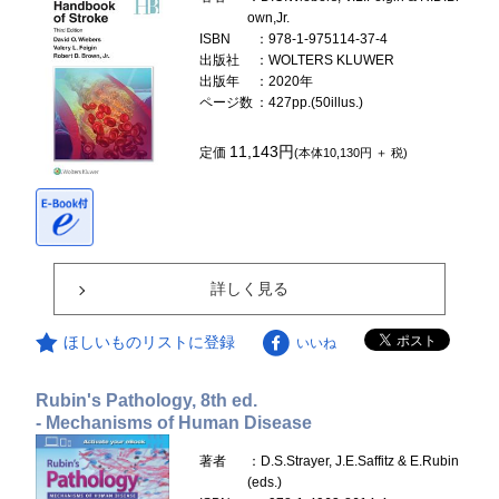
own,Jr.
ISBN
：978-1-975114-37-4
出版社
：WOLTERS KLUWER
出版年
：2020年
ページ数
：427pp.(50illus.)
11,143円
定価
(本体10,130円 ＋ 税)
詳しく見る
ほしいものリストに登録
いいね
Rubin's Pathology, 8th ed.
- Mechanisms of Human Disease
著者
：D.S.Strayer, J.E.Saffitz & E.Rubin
(eds.)