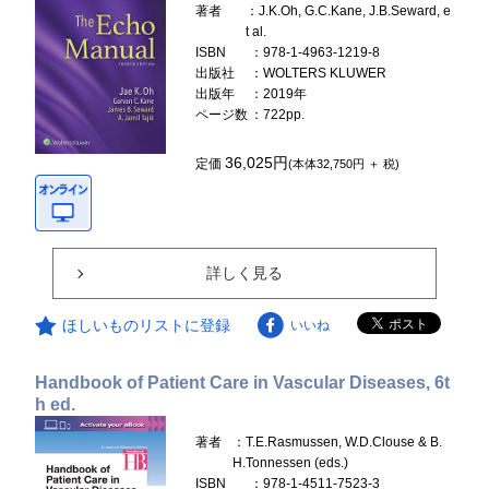
著者
：J.K.Oh, G.C.Kane, J.B.Seward, e
t al.
ISBN
：978-1-4963-1219-8
出版社
：WOLTERS KLUWER
出版年
：2019年
ページ数
：722pp.
36,025円
定価
(本体32,750円 ＋ 税)
詳しく見る
ほしいものリストに登録
いいね
Handbook of Patient Care in Vascular Diseases, 6t
h ed.
著者
：T.E.Rasmussen, W.D.Clouse & B.
H.Tonnessen (eds.)
ISBN
：978-1-4511-7523-3