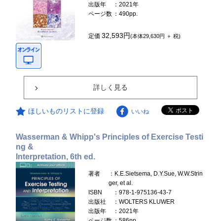
出版年
：2021年
ページ数
：490pp.
32,593円
定価
(本体29,630円 ＋ 税)
詳しく見る
ほしいものリストに登録
いいね
Wasserman & Whipp's Principles of Exercise Testi
ng &
Interpretation, 6th ed.
著者
：K.E.Sietsema, D.Y.Sue, W.W.Strin
ger, et al.
ISBN
：978-1-975136-43-7
出版社
：WOLTERS KLUWER
出版年
：2021年
ページ数
：586pp.