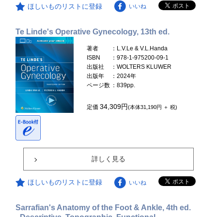
ほしいものリストに登録
いいね
Te Linde's Operative Gynecology, 13th ed.
著者
：L.V.Le & V.L.Handa
ISBN
：978-1-975200-09-1
出版社
：WOLTERS KLUWER
出版年
：2024年
ページ数
：839pp.
34,309円
定価
(本体31,190円 ＋ 税)
詳しく見る
ほしいものリストに登録
いいね
Sarrafian's Anatomy of the Foot & Ankle, 4th ed.