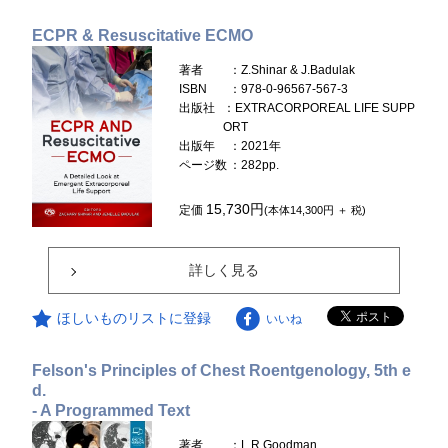
ECPR & Resuscitative ECMO
著者
：Z.Shinar & J.Badulak
ISBN
：978-0-96567-567-3
出版社
：EXTRACORPOREAL LIFE SUPP
ORT
出版年
：2021年
ページ数
：282pp.
15,730円
定価
(本体14,300円 ＋ 税)
詳しく見る
ほしいものリストに登録
いいね
Felson's Principles of Chest Roentgenology, 5th e
d.
- A Programmed Text
著者
：L.R.Goodman