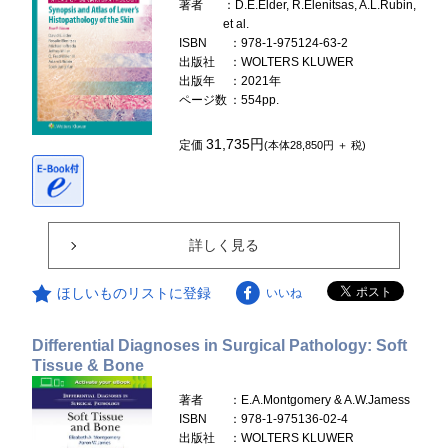
著者
：D.E.Elder, R.Elenitsas, A.L.Rubin,
et al.
ISBN
：978-1-975124-63-2
出版社
：WOLTERS KLUWER
出版年
：2021年
ページ数
：554pp.
31,735円
定価
(本体28,850円 ＋ 税)
詳しく見る
ほしいものリストに登録
いいね
Differential Diagnoses in Surgical Pathology: Soft
Tissue & Bone
著者
：E.A.Montgomery & A.W.Jamess
ISBN
：978-1-975136-02-4
出版社
：WOLTERS KLUWER