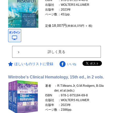
ISBN
：978-1-975174-40-8
出版社
：WOLTERS KLUWER
出版年
：2023年
ページ数
：451pp.
18,007円
定価
(本体16,370円 ＋ 税)
詳しく見る
ほしいものリストに登録
いいね
Wintrobe's Clinical Hematology, 15th ed., in 2 vols.
著者
：R.T.Means.Jr, G.M.Rodgers, B.Gla
der, et al.(eds.)
ISBN
：978-1-975184-69-8
出版社
：WOLTERS KLUWER
出版年
：2023年
ページ数
：2386pp.