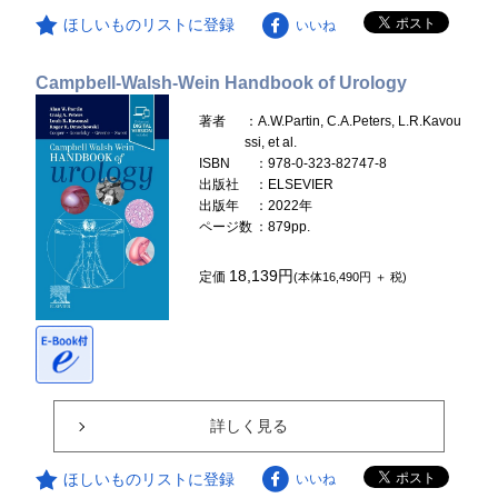
ほしいものリストに登録
いいね
Campbell-Walsh-Wein Handbook of Urology
著者
：A.W.Partin, C.A.Peters, L.R.Kavou
ssi, et al.
ISBN
：978-0-323-82747-8
出版社
：ELSEVIER
出版年
：2022年
ページ数
：879pp.
18,139円
定価
(本体16,490円 ＋ 税)
詳しく見る
ほしいものリストに登録
いいね