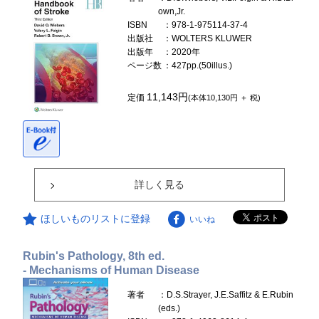
own,Jr.
ISBN
：978-1-975114-37-4
出版社
：WOLTERS KLUWER
出版年
：2020年
ページ数
：427pp.(50illus.)
11,143円
定価
(本体10,130円 ＋ 税)
詳しく見る
ほしいものリストに登録
いいね
Rubin's Pathology, 8th ed.
- Mechanisms of Human Disease
著者
：D.S.Strayer, J.E.Saffitz & E.Rubin
(eds.)