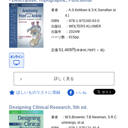
- Descriptive, Topographic, Functional
著者
：A.S.Kelikian & S.K.Sarrafian (e
d.)
ISBN
：978-1-975160-63-0
出版社
：WOLTERS KLUWER
出版年
：2024年
ページ数
：815pp.
51,469円
定価
(本体46,790円 ＋ 税)
詳しく見る
ほしいものリストに登録
いいね
Designing Clinical Research, 5th ed.
著者
：W.S.Browner, T.B.Newman, S.R.C
ummings, et al.