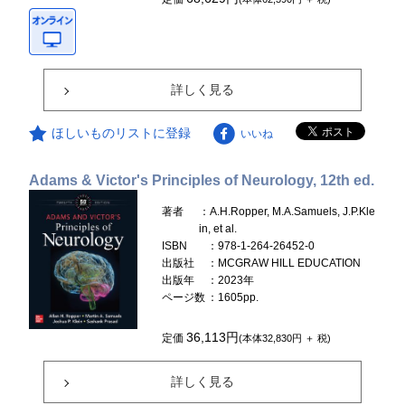
詳しく見る
ほしいものリストに登録
いいね
Adams & Victor's Principles of Neurology, 12th ed.
著者
：A.H.Ropper, M.A.Samuels, J.P.Kle
in, et al.
ISBN
：978-1-264-26452-0
出版社
：MCGRAW HILL EDUCATION
出版年
：2023年
ページ数
：1605pp.
36,113円
定価
(本体32,830円 ＋ 税)
詳しく見る