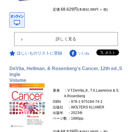
68,629円
定価
(本体62,390円 ＋ 税)
詳しく見る
ほしいものリストに登録
いいね
DeVita, Hellman, & Rosenberg's Cancer, 12th ed.,S
ingle
Volume
著者
：V.T.DeVita,Jr., T.S.Lawrence & S.
A.Rosenberg
ISBN
：978-1-975184-74-2
出版社
：WOLTERS KLUWER
出版年
：2023年
ページ数
：1880pp.
68,629円
定価
(本体62,390円 ＋ 税)