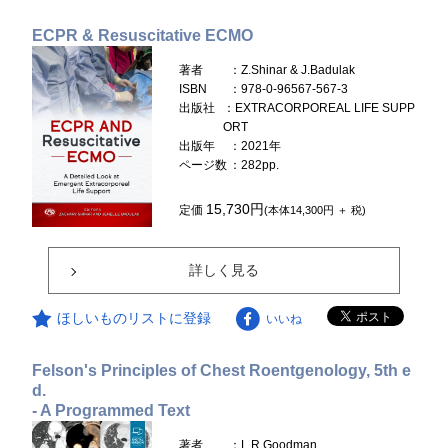
ECPR & Resuscitative ECMO
著者
：Z.Shinar & J.Badulak
ISBN
：978-0-96567-567-3
出版社
：EXTRACORPOREAL LIFE SUPP
ORT
出版年
：2021年
ページ数
：282pp.
15,730円
定価
(本体14,300円 ＋ 税)
詳しく見る
ほしいものリストに登録
いいね
Felson's Principles of Chest Roentgenology, 5th e
d.
- A Programmed Text
著者
：L.R.Goodman