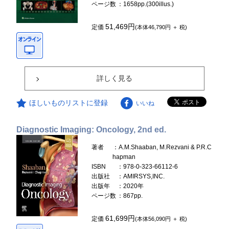
ページ数
：1658pp.(300illus.)
51,469円
定価
(本体46,790円 ＋ 税)
詳しく見る
ほしいものリストに登録
いいね
Diagnostic Imaging: Oncology, 2nd ed.
著者
：A.M.Shaaban, M.Rezvani & P.R.C
hapman
ISBN
：978-0-323-66112-6
出版社
：AMIRSYS,INC.
出版年
：2020年
ページ数
：867pp.
61,699円
定価
(本体56,090円 ＋ 税)