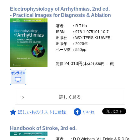
Electrophysiology of Arrhythmias, 2nd ed.
- Practical Images for Diagnosis & Ablation
著者
：R.T.Ho
ISBN
：978-1-975101-10-7
出版社
：WOLTERS KLUWER
出版年
：2020年
ページ数
：550pp.
24,013円
定価
(本体21,830円 ＋ 税)
詳しく見る
ほしいものリストに登録
いいね
Handbook of Stroke, 3rd ed.
著者
：D.O.Wiebers, V.L.Feigin & R.D.Br