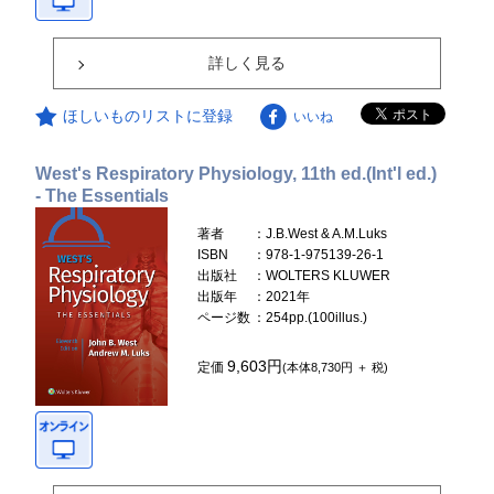
詳しく見る
ほしいものリストに登録
いいね
West's Respiratory Physiology, 11th ed.(Int'l ed.)
- The Essentials
著者
：J.B.West & A.M.Luks
ISBN
：978-1-975139-26-1
出版社
：WOLTERS KLUWER
出版年
：2021年
ページ数
：254pp.(100illus.)
9,603円
定価
(本体8,730円 ＋ 税)