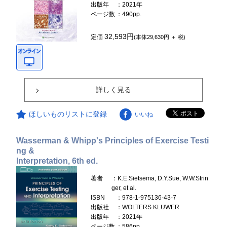
出版年
：2021年
ページ数
：490pp.
32,593円
定価
(本体29,630円 ＋ 税)
詳しく見る
ほしいものリストに登録
いいね
Wasserman & Whipp's Principles of Exercise Testi
ng &
Interpretation, 6th ed.
著者
：K.E.Sietsema, D.Y.Sue, W.W.Strin
ger, et al.
ISBN
：978-1-975136-43-7
出版社
：WOLTERS KLUWER
出版年
：2021年
ページ数
：586pp.