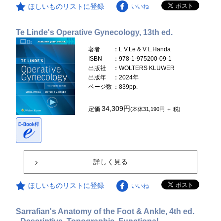
ほしいものリストに登録
いいね
Te Linde's Operative Gynecology, 13th ed.
著者
：L.V.Le & V.L.Handa
ISBN
：978-1-975200-09-1
出版社
：WOLTERS KLUWER
出版年
：2024年
ページ数
：839pp.
34,309円
定価
(本体31,190円 ＋ 税)
詳しく見る
ほしいものリストに登録
いいね
Sarrafian's Anatomy of the Foot & Ankle, 4th ed.