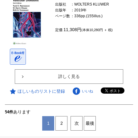
出版社
：WOLTERS KLUWER
出版年
：2019年
ページ数
：336pp.(155illus.)
11,308円
定価
(本体10,280円 ＋ 税)
詳しく見る
ほしいものリストに登録
いいね
あります
54件
1
2
次
最後