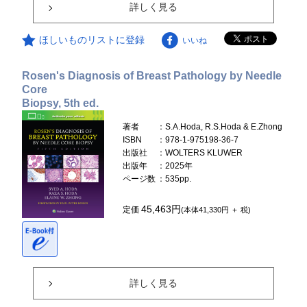
詳しく見る
ほしいものリストに登録
いいね
Rosen's Diagnosis of Breast Pathology by Needle
Core
Biopsy, 5th ed.
著者
：S.A.Hoda, R.S.Hoda & E.Zhong
ISBN
：978-1-975198-36-7
出版社
：WOLTERS KLUWER
出版年
：2025年
ページ数
：535pp.
45,463円
定価
(本体41,330円 ＋ 税)
詳しく見る