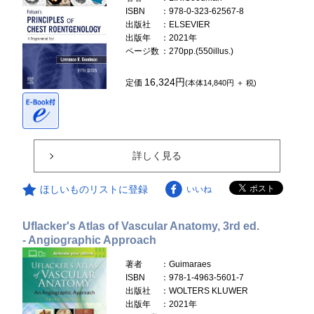
ISBN
：978-0-323-62567-8
出版社
：ELSEVIER
出版年
：2021年
ページ数
：270pp.(550illus.)
16,324円
定価
(本体14,840円 ＋ 税)
詳しく見る
ほしいものリストに登録
いいね
Uflacker's Atlas of Vascular Anatomy, 3rd ed.
- Angiographic Approach
著者
：Guimaraes
ISBN
：978-1-4963-5601-7
出版社
：WOLTERS KLUWER
出版年
：2021年