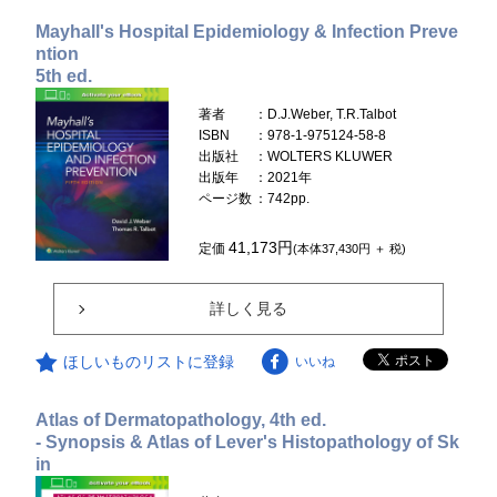
Mayhall's Hospital Epidemiology & Infection Preve
ntion
5th ed.
著者
：D.J.Weber, T.R.Talbot
ISBN
：978-1-975124-58-8
出版社
：WOLTERS KLUWER
出版年
：2021年
ページ数
：742pp.
41,173円
定価
(本体37,430円 ＋ 税)
詳しく見る
ほしいものリストに登録
いいね
Atlas of Dermatopathology, 4th ed.
- Synopsis & Atlas of Lever's Histopathology of Sk
in