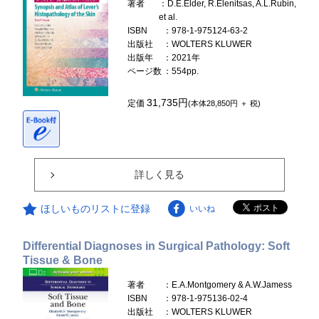
著者
：D.E.Elder, R.Elenitsas, A.L.Rubin,
et al.
ISBN
：978-1-975124-63-2
出版社
：WOLTERS KLUWER
出版年
：2021年
ページ数
：554pp.
31,735円
定価
(本体28,850円 ＋ 税)
詳しく見る
ほしいものリストに登録
いいね
Differential Diagnoses in Surgical Pathology: Soft
Tissue & Bone
著者
：E.A.Montgomery & A.W.Jamess
ISBN
：978-1-975136-02-4
出版社
：WOLTERS KLUWER