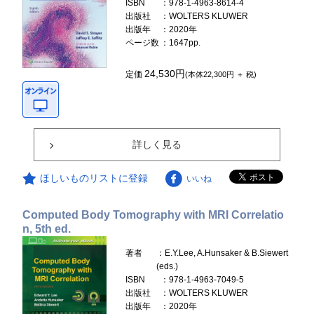
ISBN
：978-1-4963-8614-4
出版社
：WOLTERS KLUWER
出版年
：2020年
ページ数
：1647pp.
24,530円
定価
(本体22,300円 ＋ 税)
詳しく見る
ほしいものリストに登録
いいね
Computed Body Tomography with MRI Correlatio
n, 5th ed.
著者
：E.Y.Lee, A.Hunsaker & B.Siewert
(eds.)
ISBN
：978-1-4963-7049-5
出版社
：WOLTERS KLUWER
出版年
：2020年