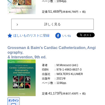
ページ数
：1094pp.
51,469円
定価
(本体46,790円 ＋ 税)
詳しく見る
ほしいものリストに登録
いいね
Grossman & Baim's Cardiac Catheterization, Angi
ography,
& Intervention, 9th ed.
著者
：M.Moscucci (ed.)
ISBN
：978-1-4963-8637-3
出版社
：WOLTERS KLUWER
出版年
：2021年
ページ数
：1196pp.
41,173円
定価
(本体37,430円 ＋ 税)