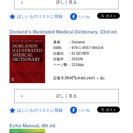
詳しく見る
ほしいものリストに登録
いいね
Dorland's Illustrated Medical Dictionary, 33rd ed.
著者
：Dorland
ISBN
：978-1-4557-5643-8
出版社
：ELSEVIER
出版年
：2020年
ページ数
：2116pp.
9,064円
定価
(本体8,240円 ＋ 税)
詳しく見る
ほしいものリストに登録
いいね
Echo Manual, 4th ed.