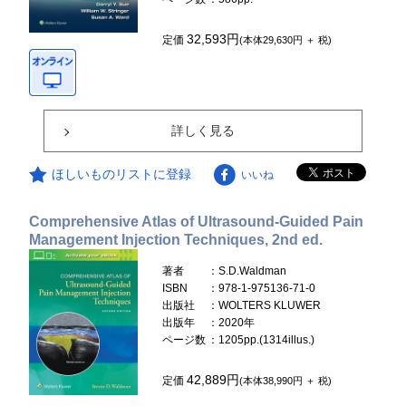
32,593円
定価
(本体29,630円 ＋ 税)
詳しく見る
ほしいものリストに登録
いいね
Comprehensive Atlas of Ultrasound-Guided Pain
Management Injection Techniques, 2nd ed.
著者
：S.D.Waldman
ISBN
：978-1-975136-71-0
出版社
：WOLTERS KLUWER
出版年
：2020年
ページ数
：1205pp.(1314illus.)
42,889円
定価
(本体38,990円 ＋ 税)