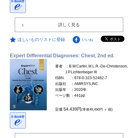
詳しく見る
ほしいものリストに登録
いいね
Expert Differential Diagnoses: Chest, 2nd ed.
著者
：B.W.Carter, M.L.R.-De-Christenson,
J.P.Lichtenbeger III
ISBN
：978-0-323-52482-7
出版社
：AMIRSYS,INC.
出版年
：2020年
ページ数
：441pp.
54,439円
定価
(本体49,490円 ＋ 税)