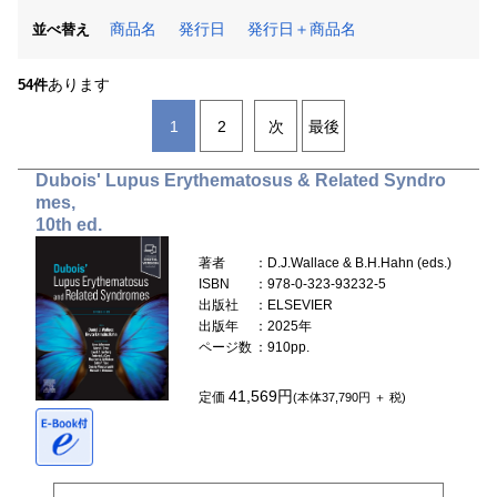
商品名
発行日
発行日＋商品名
並べ替え
あります
54件
1
2
次
最後
Dubois' Lupus Erythematosus & Related Syndro
mes,
10th ed.
著者
：D.J.Wallace & B.H.Hahn (eds.)
ISBN
：978-0-323-93232-5
出版社
：ELSEVIER
出版年
：2025年
ページ数
：910pp.
41,569円
定価
(本体37,790円 ＋ 税)