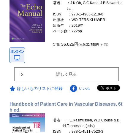
著者
：J.K.Oh, G.C.Kane, J.B.Seward, e
t al.
ISBN
：978-1-4963-1219-8
出版社
：WOLTERS KLUWER
出版年
：2019年
ページ数
：722pp.
36,025円
定価
(本体32,750円 ＋ 税)
詳しく見る
ほしいものリストに登録
いいね
Handbook of Patient Care in Vascular Diseases, 6t
h ed.
著者
：T.E.Rasmussen, W.D.Clouse & B.
H.Tonnessen (eds.)
ISBN
：978-1-4511-7523-3