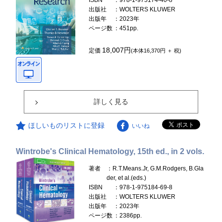
ISBN
：978-1-975174-40-8
出版社
：WOLTERS KLUWER
出版年
：2023年
ページ数
：451pp.
18,007円
定価
(本体16,370円 ＋ 税)
詳しく見る
ほしいものリストに登録
いいね
Wintrobe's Clinical Hematology, 15th ed., in 2 vols.
著者
：R.T.Means.Jr, G.M.Rodgers, B.Gla
der, et al.(eds.)
ISBN
：978-1-975184-69-8
出版社
：WOLTERS KLUWER
出版年
：2023年
ページ数
：2386pp.