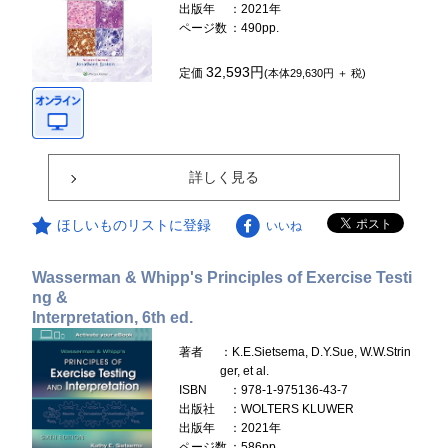
出版年
：2021年
ページ数
：490pp.
32,593円
定価
(本体29,630円 ＋ 税)
詳しく見る
ほしいものリストに登録
いいね
Wasserman & Whipp's Principles of Exercise Testi
ng &
Interpretation, 6th ed.
著者
：K.E.Sietsema, D.Y.Sue, W.W.Strin
ger, et al.
ISBN
：978-1-975136-43-7
出版社
：WOLTERS KLUWER
出版年
：2021年
ページ数
：586pp.