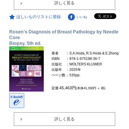
詳しく見る
ほしいものリストに登録
いいね
Rosen's Diagnosis of Breast Pathology by Needle
Core
Biopsy, 5th ed.
著者
：S.A.Hoda, R.S.Hoda & E.Zhong
ISBN
：978-1-975198-36-7
出版社
：WOLTERS KLUWER
出版年
：2025年
ページ数
：535pp.
45,463円
定価
(本体41,330円 ＋ 税)
詳しく見る