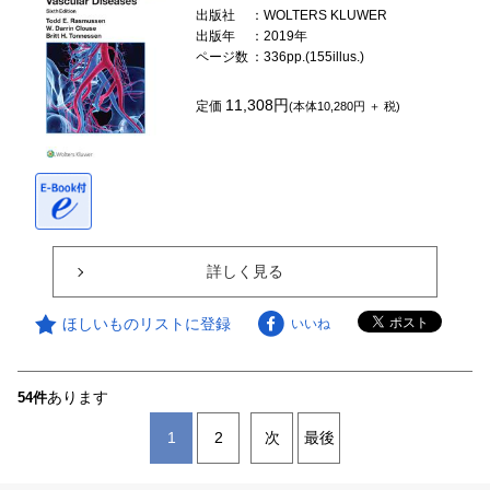
出版社
：WOLTERS KLUWER
出版年
：2019年
ページ数
：336pp.(155illus.)
11,308円
定価
(本体10,280円 ＋ 税)
詳しく見る
ほしいものリストに登録
いいね
あります
54件
1
2
次
最後