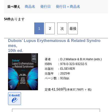
商品名
発行日
発行日＋商品名
並べ替え
あります
54件
1
2
次
最後
Dubois' Lupus Erythematosus & Related Syndro
mes,
10th ed.
著者
：D.J.Wallace & B.H.Hahn (eds.)
ISBN
：978-0-323-93232-5
出版社
：ELSEVIER
出版年
：2025年
ページ数
：910pp.
41,569円
定価
(本体37,790円 ＋ 税)