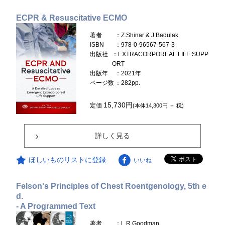
ECPR & Resuscitative ECMO
著者
：Z.Shinar & J.Badulak
ISBN
：978-0-96567-567-3
出版社
：EXTRACORPOREAL LIFE SUPP
ORT
出版年
：2021年
ページ数
：282pp.
15,730円
定価
(本体14,300円 ＋ 税)
詳しく見る
ほしいものリストに登録
いいね
Felson's Principles of Chest Roentgenology, 5th e
d.
- A Programmed Text
著者
：L.R.Goodman