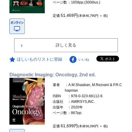
ページ数
：1658pp.(300illus.)
51,469円
定価
(本体46,790円 ＋ 税)
詳しく見る
ほしいものリストに登録
いいね
Diagnostic Imaging: Oncology, 2nd ed.
著者
：A.M.Shaaban, M.Rezvani & P.R.C
hapman
ISBN
：978-0-323-66112-6
出版社
：AMIRSYS,INC.
出版年
：2020年
ページ数
：867pp.
61,699円
定価
(本体56,090円 ＋ 税)