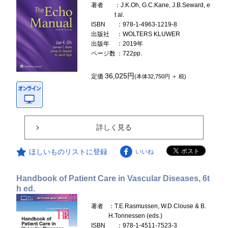
著者
：J.K.Oh, G.C.Kane, J.B.Seward, e
t al.
ISBN
：978-1-4963-1219-8
出版社
：WOLTERS KLUWER
出版年
：2019年
ページ数
：722pp.
36,025円
定価
(本体32,750円 ＋ 税)
詳しく見る
ほしいものリストに登録
いいね
Handbook of Patient Care in Vascular Diseases, 6t
h ed.
著者
：T.E.Rasmussen, W.D.Clouse & B.
H.Tonnessen (eds.)
ISBN
：978-1-4511-7523-3