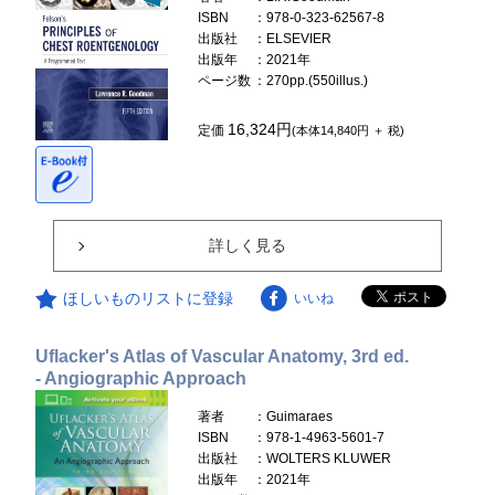
ISBN
：978-0-323-62567-8
出版社
：ELSEVIER
出版年
：2021年
ページ数
：270pp.(550illus.)
16,324円
定価
(本体14,840円 ＋ 税)
詳しく見る
ほしいものリストに登録
いいね
Uflacker's Atlas of Vascular Anatomy, 3rd ed.
- Angiographic Approach
著者
：Guimaraes
ISBN
：978-1-4963-5601-7
出版社
：WOLTERS KLUWER
出版年
：2021年