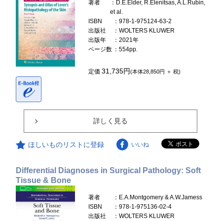
著者
：D.E.Elder, R.Elenitsas, A.L.Rubin,
et al.
ISBN
：978-1-975124-63-2
出版社
：WOLTERS KLUWER
出版年
：2021年
ページ数
：554pp.
31,735円
定価
(本体28,850円 ＋ 税)
詳しく見る
ほしいものリストに登録
いいね
Differential Diagnoses in Surgical Pathology: Soft
Tissue & Bone
著者
：E.A.Montgomery & A.W.Jamess
ISBN
：978-1-975136-02-4
出版社
：WOLTERS KLUWER