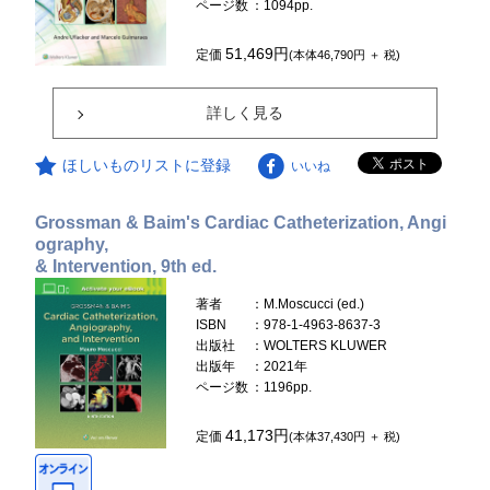
ページ数
：1094pp.
51,469円
定価
(本体46,790円 ＋ 税)
詳しく見る
ほしいものリストに登録
いいね
Grossman & Baim's Cardiac Catheterization, Angi
ography,
& Intervention, 9th ed.
著者
：M.Moscucci (ed.)
ISBN
：978-1-4963-8637-3
出版社
：WOLTERS KLUWER
出版年
：2021年
ページ数
：1196pp.
41,173円
定価
(本体37,430円 ＋ 税)