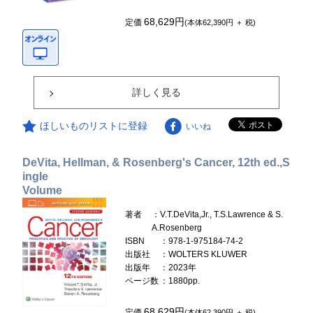
68,629円
定価
(本体62,390円 ＋ 税)
詳しく見る
ほしいものリストに登録
いいね
DeVita, Hellman, & Rosenberg's Cancer, 12th ed.,S
ingle
Volume
著者
：V.T.DeVita,Jr., T.S.Lawrence & S.
A.Rosenberg
ISBN
：978-1-975184-74-2
出版社
：WOLTERS KLUWER
出版年
：2023年
ページ数
：1880pp.
68,629円
定価
(本体62,390円 ＋ 税)