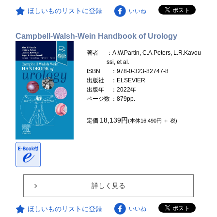
ほしいものリストに登録
いいね
Campbell-Walsh-Wein Handbook of Urology
著者
：A.W.Partin, C.A.Peters, L.R.Kavou
ssi, et al.
ISBN
：978-0-323-82747-8
出版社
：ELSEVIER
出版年
：2022年
ページ数
：879pp.
18,139円
定価
(本体16,490円 ＋ 税)
詳しく見る
ほしいものリストに登録
いいね