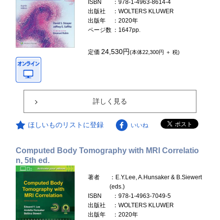
ISBN
：978-1-4963-8614-4
出版社
：WOLTERS KLUWER
出版年
：2020年
ページ数
：1647pp.
24,530円
定価
(本体22,300円 ＋ 税)
詳しく見る
ほしいものリストに登録
いいね
Computed Body Tomography with MRI Correlatio
n, 5th ed.
著者
：E.Y.Lee, A.Hunsaker & B.Siewert
(eds.)
ISBN
：978-1-4963-7049-5
出版社
：WOLTERS KLUWER
出版年
：2020年