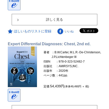
詳しく見る
ほしいものリストに登録
いいね
Expert Differential Diagnoses: Chest, 2nd ed.
著者
：B.W.Carter, M.L.R.-De-Christenson,
J.P.Lichtenbeger III
ISBN
：978-0-323-52482-7
出版社
：AMIRSYS,INC.
出版年
：2020年
ページ数
：441pp.
54,439円
定価
(本体49,490円 ＋ 税)