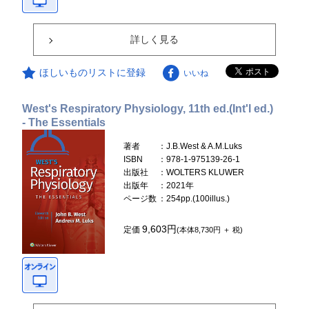
詳しく見る
ほしいものリストに登録
いいね
West's Respiratory Physiology, 11th ed.(Int'l ed.)
- The Essentials
著者
：J.B.West & A.M.Luks
ISBN
：978-1-975139-26-1
出版社
：WOLTERS KLUWER
出版年
：2021年
ページ数
：254pp.(100illus.)
9,603円
定価
(本体8,730円 ＋ 税)