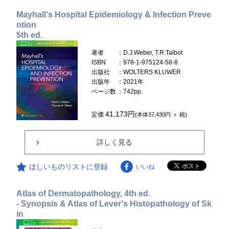
Mayhall's Hospital Epidemiology & Infection Preve
ntion
5th ed.
著者
：D.J.Weber, T.R.Talbot
ISBN
：978-1-975124-58-8
出版社
：WOLTERS KLUWER
出版年
：2021年
ページ数
：742pp.
41,173円
定価
(本体37,430円 ＋ 税)
詳しく見る
ほしいものリストに登録
いいね
Atlas of Dermatopathology, 4th ed.
- Synopsis & Atlas of Lever's Histopathology of Sk
in