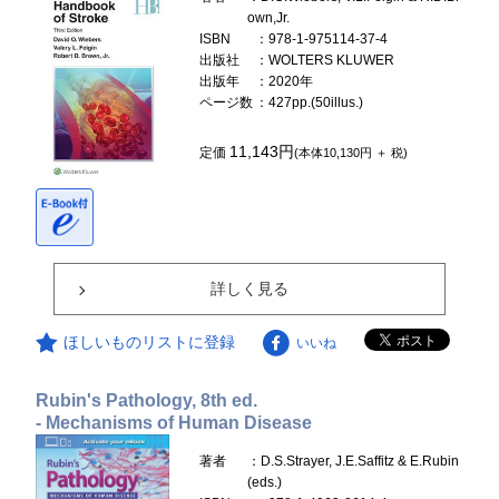
own,Jr.
ISBN
：978-1-975114-37-4
出版社
：WOLTERS KLUWER
出版年
：2020年
ページ数
：427pp.(50illus.)
11,143円
定価
(本体10,130円 ＋ 税)
詳しく見る
ほしいものリストに登録
いいね
Rubin's Pathology, 8th ed.
- Mechanisms of Human Disease
著者
：D.S.Strayer, J.E.Saffitz & E.Rubin
(eds.)