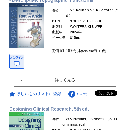
- Descriptive, Topographic, Functional
著者
：A.S.Kelikian & S.K.Sarrafian (e
d.)
ISBN
：978-1-975160-63-0
出版社
：WOLTERS KLUWER
出版年
：2024年
ページ数
：815pp.
51,469円
定価
(本体46,790円 ＋ 税)
詳しく見る
ほしいものリストに登録
いいね
Designing Clinical Research, 5th ed.
著者
：W.S.Browner, T.B.Newman, S.R.C
ummings, et al.