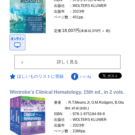
ISBN
：978-1-975174-40-8
出版社
：WOLTERS KLUWER
出版年
：2023年
ページ数
：451pp.
18,007円
定価
(本体16,370円 ＋ 税)
詳しく見る
ほしいものリストに登録
いいね
Wintrobe's Clinical Hematology, 15th ed., in 2 vols.
著者
：R.T.Means.Jr, G.M.Rodgers, B.Gla
der, et al.(eds.)
ISBN
：978-1-975184-69-8
出版社
：WOLTERS KLUWER
出版年
：2023年
ページ数
：2386pp.