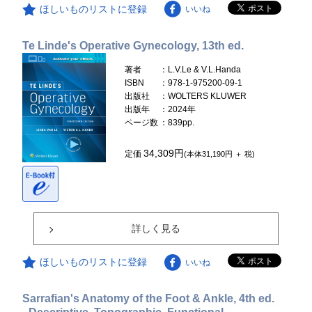
ほしいものリストに登録
いいね
Te Linde's Operative Gynecology, 13th ed.
著者
：L.V.Le & V.L.Handa
ISBN
：978-1-975200-09-1
出版社
：WOLTERS KLUWER
出版年
：2024年
ページ数
：839pp.
34,309円
定価
(本体31,190円 ＋ 税)
詳しく見る
ほしいものリストに登録
いいね
Sarrafian's Anatomy of the Foot & Ankle, 4th ed.