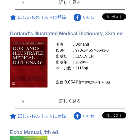
詳しく見る
ほしいものリストに登録
いいね
Dorland's Illustrated Medical Dictionary, 33rd ed.
著者
：Dorland
ISBN
：978-1-4557-5643-8
出版社
：ELSEVIER
出版年
：2020年
ページ数
：2116pp.
9,064円
定価
(本体8,240円 ＋ 税)
詳しく見る
ほしいものリストに登録
いいね
Echo Manual, 4th ed.