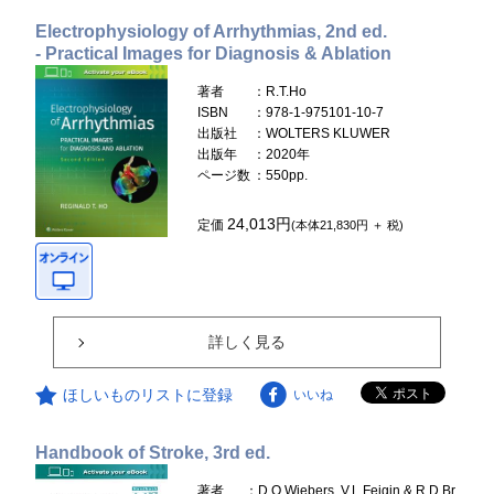
Electrophysiology of Arrhythmias, 2nd ed.
- Practical Images for Diagnosis & Ablation
著者
：R.T.Ho
ISBN
：978-1-975101-10-7
出版社
：WOLTERS KLUWER
出版年
：2020年
ページ数
：550pp.
24,013円
定価
(本体21,830円 ＋ 税)
詳しく見る
ほしいものリストに登録
いいね
Handbook of Stroke, 3rd ed.
著者
：D.O.Wiebers, V.L.Feigin & R.D.Br