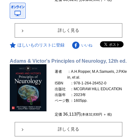
詳しく見る
ほしいものリストに登録
いいね
Adams & Victor's Principles of Neurology, 12th ed.
著者
：A.H.Ropper, M.A.Samuels, J.P.Kle
in, et al.
ISBN
：978-1-264-26452-0
出版社
：MCGRAW HILL EDUCATION
出版年
：2023年
ページ数
：1605pp.
36,113円
定価
(本体32,830円 ＋ 税)
詳しく見る