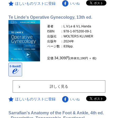
ほしいものリストに登録
いいね
Te Linde's Operative Gynecology, 13th ed.
著者
：L.V.Le & V.L.Handa
ISBN
：978-1-975200-09-1
出版社
：WOLTERS KLUWER
出版年
：2024年
ページ数
：839pp.
34,309円
定価
(本体31,190円 ＋ 税)
詳しく見る
ほしいものリストに登録
いいね
Sarrafian's Anatomy of the Foot & Ankle, 4th ed.