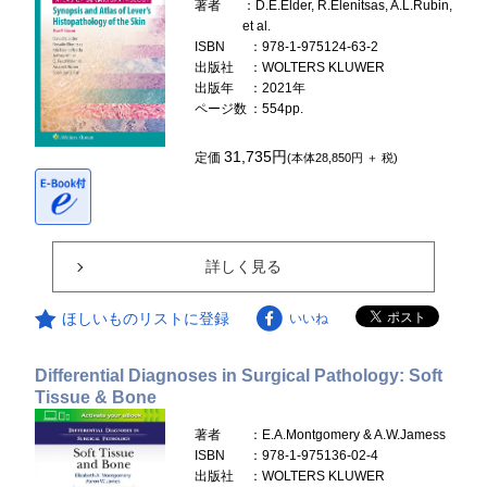
著者
：D.E.Elder, R.Elenitsas, A.L.Rubin,
et al.
ISBN
：978-1-975124-63-2
出版社
：WOLTERS KLUWER
出版年
：2021年
ページ数
：554pp.
31,735円
定価
(本体28,850円 ＋ 税)
詳しく見る
ほしいものリストに登録
いいね
Differential Diagnoses in Surgical Pathology: Soft
Tissue & Bone
著者
：E.A.Montgomery & A.W.Jamess
ISBN
：978-1-975136-02-4
出版社
：WOLTERS KLUWER