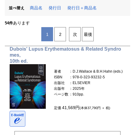
商品名
発行日
発行日＋商品名
並べ替え
あります
54件
1
2
次
最後
Dubois' Lupus Erythematosus & Related Syndro
mes,
10th ed.
著者
：D.J.Wallace & B.H.Hahn (eds.)
ISBN
：978-0-323-93232-5
出版社
：ELSEVIER
出版年
：2025年
ページ数
：910pp.
41,569円
定価
(本体37,790円 ＋ 税)