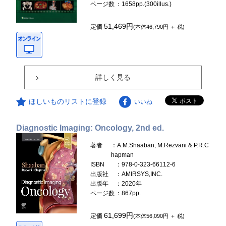
ページ数
：1658pp.(300illus.)
51,469円
定価
(本体46,790円 ＋ 税)
詳しく見る
ほしいものリストに登録
いいね
Diagnostic Imaging: Oncology, 2nd ed.
著者
：A.M.Shaaban, M.Rezvani & P.R.C
hapman
ISBN
：978-0-323-66112-6
出版社
：AMIRSYS,INC.
出版年
：2020年
ページ数
：867pp.
61,699円
定価
(本体56,090円 ＋ 税)