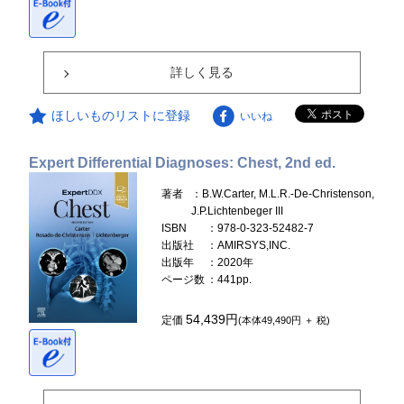
詳しく見る
ほしいものリストに登録
いいね
Expert Differential Diagnoses: Chest, 2nd ed.
著者
：B.W.Carter, M.L.R.-De-Christenson,
J.P.Lichtenbeger III
ISBN
：978-0-323-52482-7
出版社
：AMIRSYS,INC.
出版年
：2020年
ページ数
：441pp.
54,439円
定価
(本体49,490円 ＋ 税)