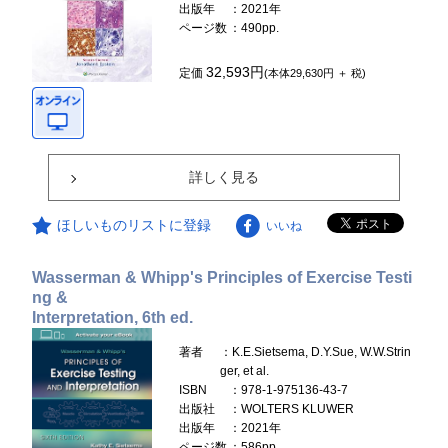
出版年
：2021年
ページ数
：490pp.
32,593円
定価
(本体29,630円 ＋ 税)
詳しく見る
ほしいものリストに登録
いいね
Wasserman & Whipp's Principles of Exercise Testi
ng &
Interpretation, 6th ed.
著者
：K.E.Sietsema, D.Y.Sue, W.W.Strin
ger, et al.
ISBN
：978-1-975136-43-7
出版社
：WOLTERS KLUWER
出版年
：2021年
ページ数
：586pp.