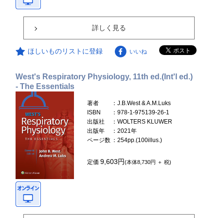
詳しく見る
ほしいものリストに登録
いいね
West's Respiratory Physiology, 11th ed.(Int'l ed.)
- The Essentials
著者
：J.B.West & A.M.Luks
ISBN
：978-1-975139-26-1
出版社
：WOLTERS KLUWER
出版年
：2021年
ページ数
：254pp.(100illus.)
9,603円
定価
(本体8,730円 ＋ 税)