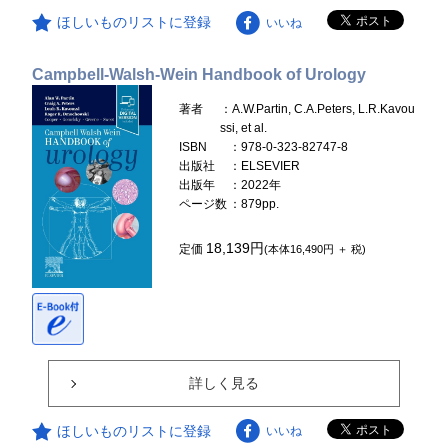
ほしいものリストに登録
いいね
Campbell-Walsh-Wein Handbook of Urology
著者
：A.W.Partin, C.A.Peters, L.R.Kavou
ssi, et al.
ISBN
：978-0-323-82747-8
出版社
：ELSEVIER
出版年
：2022年
ページ数
：879pp.
18,139円
定価
(本体16,490円 ＋ 税)
詳しく見る
ほしいものリストに登録
いいね