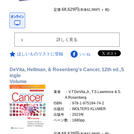
68,629円
定価
(本体62,390円 ＋ 税)
詳しく見る
ほしいものリストに登録
いいね
DeVita, Hellman, & Rosenberg's Cancer, 12th ed.,S
ingle
Volume
著者
：V.T.DeVita,Jr., T.S.Lawrence & S.
A.Rosenberg
ISBN
：978-1-975184-74-2
出版社
：WOLTERS KLUWER
出版年
：2023年
ページ数
：1880pp.
68,629円
定価
(本体62,390円 ＋ 税)