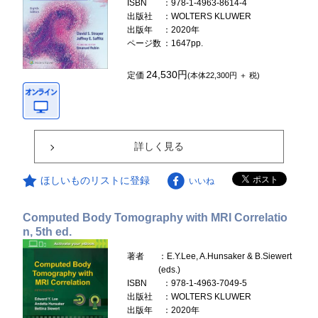
ISBN
：978-1-4963-8614-4
出版社
：WOLTERS KLUWER
出版年
：2020年
ページ数
：1647pp.
24,530円
定価
(本体22,300円 ＋ 税)
詳しく見る
ほしいものリストに登録
いいね
Computed Body Tomography with MRI Correlatio
n, 5th ed.
著者
：E.Y.Lee, A.Hunsaker & B.Siewert
(eds.)
ISBN
：978-1-4963-7049-5
出版社
：WOLTERS KLUWER
出版年
：2020年