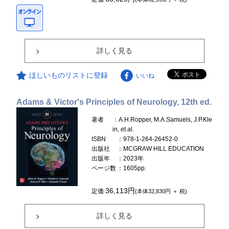
詳しく見る
ほしいものリストに登録
いいね
Adams & Victor's Principles of Neurology, 12th ed.
著者
：A.H.Ropper, M.A.Samuels, J.P.Kle
in, et al.
ISBN
：978-1-264-26452-0
出版社
：MCGRAW HILL EDUCATION
出版年
：2023年
ページ数
：1605pp.
36,113円
定価
(本体32,830円 ＋ 税)
詳しく見る