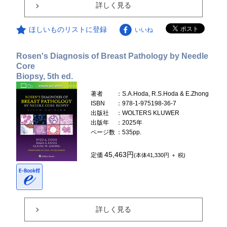
詳しく見る
ほしいものリストに登録
いいね
Rosen's Diagnosis of Breast Pathology by Needle
Core
Biopsy, 5th ed.
著者
：S.A.Hoda, R.S.Hoda & E.Zhong
ISBN
：978-1-975198-36-7
出版社
：WOLTERS KLUWER
出版年
：2025年
ページ数
：535pp.
45,463円
定価
(本体41,330円 ＋ 税)
詳しく見る