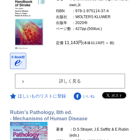
own,Jr.
ISBN
：978-1-975114-37-4
出版社
：WOLTERS KLUWER
出版年
：2020年
ページ数
：427pp.(50illus.)
11,143円
定価
(本体10,130円 ＋ 税)
詳しく見る
ほしいものリストに登録
いいね
Rubin's Pathology, 8th ed.
- Mechanisms of Human Disease
著者
：D.S.Strayer, J.E.Saffitz & E.Rubin
(eds.)