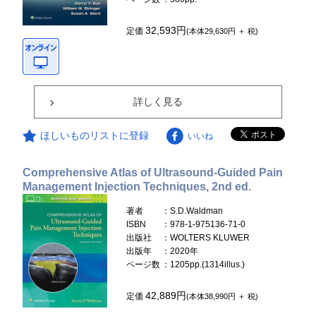
32,593円
定価
(本体29,630円 ＋ 税)
詳しく見る
ほしいものリストに登録
いいね
Comprehensive Atlas of Ultrasound-Guided Pain
Management Injection Techniques, 2nd ed.
著者
：S.D.Waldman
ISBN
：978-1-975136-71-0
出版社
：WOLTERS KLUWER
出版年
：2020年
ページ数
：1205pp.(1314illus.)
42,889円
定価
(本体38,990円 ＋ 税)