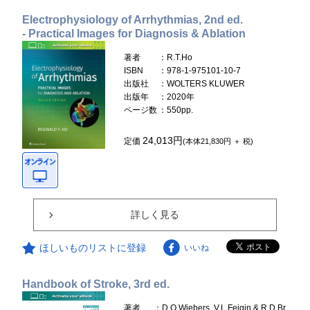
Electrophysiology of Arrhythmias, 2nd ed.
- Practical Images for Diagnosis & Ablation
著者
：R.T.Ho
ISBN
：978-1-975101-10-7
出版社
：WOLTERS KLUWER
出版年
：2020年
ページ数
：550pp.
24,013円
定価
(本体21,830円 ＋ 税)
詳しく見る
ほしいものリストに登録
いいね
Handbook of Stroke, 3rd ed.
著者
：D.O.Wiebers, V.L.Feigin & R.D.Br