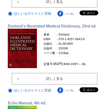
詳しく見る
ほしいものリストに登録
いいね
Dorland's Illustrated Medical Dictionary, 33rd ed.
著者
：Dorland
ISBN
：978-1-4557-5643-8
出版社
：ELSEVIER
出版年
：2020年
ページ数
：2116pp.
9,064円
定価
(本体8,240円 ＋ 税)
詳しく見る
ほしいものリストに登録
いいね
Echo Manual, 4th ed.