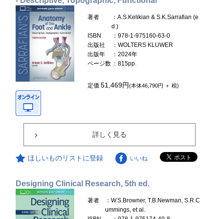
- Descriptive, Topographic, Functional
著者
：A.S.Kelikian & S.K.Sarrafian (e
d.)
ISBN
：978-1-975160-63-0
出版社
：WOLTERS KLUWER
出版年
：2024年
ページ数
：815pp.
51,469円
定価
(本体46,790円 ＋ 税)
詳しく見る
ほしいものリストに登録
いいね
Designing Clinical Research, 5th ed.
著者
：W.S.Browner, T.B.Newman, S.R.C
ummings, et al.