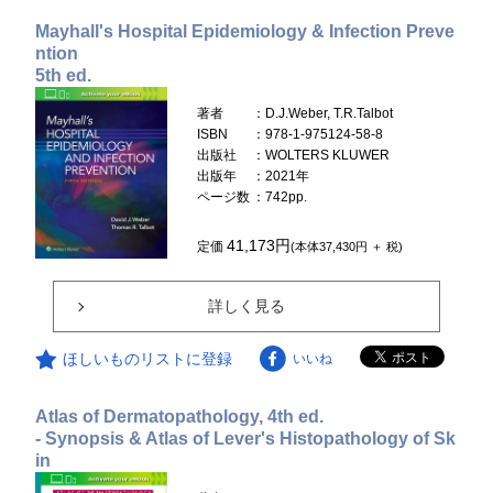
Mayhall's Hospital Epidemiology & Infection Preve
ntion
5th ed.
著者
：D.J.Weber, T.R.Talbot
ISBN
：978-1-975124-58-8
出版社
：WOLTERS KLUWER
出版年
：2021年
ページ数
：742pp.
41,173円
定価
(本体37,430円 ＋ 税)
詳しく見る
ほしいものリストに登録
いいね
Atlas of Dermatopathology, 4th ed.
- Synopsis & Atlas of Lever's Histopathology of Sk
in