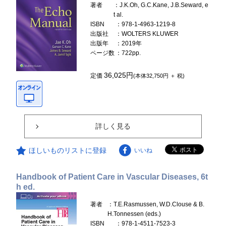
著者
：J.K.Oh, G.C.Kane, J.B.Seward, e
t al.
ISBN
：978-1-4963-1219-8
出版社
：WOLTERS KLUWER
出版年
：2019年
ページ数
：722pp.
36,025円
定価
(本体32,750円 ＋ 税)
詳しく見る
ほしいものリストに登録
いいね
Handbook of Patient Care in Vascular Diseases, 6t
h ed.
著者
：T.E.Rasmussen, W.D.Clouse & B.
H.Tonnessen (eds.)
ISBN
：978-1-4511-7523-3