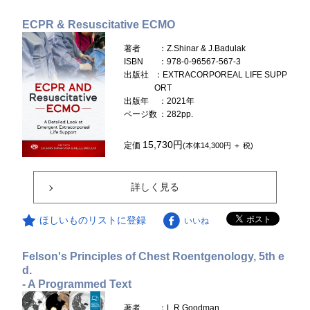
ECPR & Resuscitative ECMO
著者
：Z.Shinar & J.Badulak
ISBN
：978-0-96567-567-3
出版社
：EXTRACORPOREAL LIFE SUPP
ORT
出版年
：2021年
ページ数
：282pp.
15,730円
定価
(本体14,300円 ＋ 税)
詳しく見る
ほしいものリストに登録
いいね
Felson's Principles of Chest Roentgenology, 5th e
d.
- A Programmed Text
著者
：L.R.Goodman