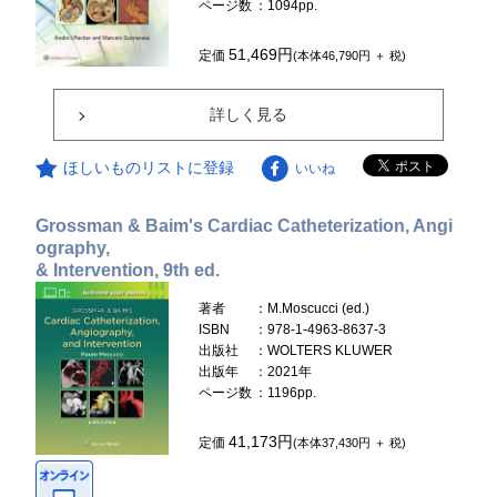
ページ数
：1094pp.
51,469円
定価
(本体46,790円 ＋ 税)
詳しく見る
ほしいものリストに登録
いいね
Grossman & Baim's Cardiac Catheterization, Angi
ography,
& Intervention, 9th ed.
著者
：M.Moscucci (ed.)
ISBN
：978-1-4963-8637-3
出版社
：WOLTERS KLUWER
出版年
：2021年
ページ数
：1196pp.
41,173円
定価
(本体37,430円 ＋ 税)