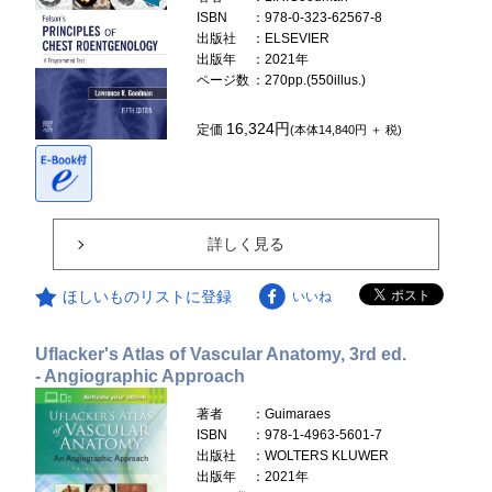
ISBN
：978-0-323-62567-8
出版社
：ELSEVIER
出版年
：2021年
ページ数
：270pp.(550illus.)
16,324円
定価
(本体14,840円 ＋ 税)
詳しく見る
ほしいものリストに登録
いいね
Uflacker's Atlas of Vascular Anatomy, 3rd ed.
- Angiographic Approach
著者
：Guimaraes
ISBN
：978-1-4963-5601-7
出版社
：WOLTERS KLUWER
出版年
：2021年