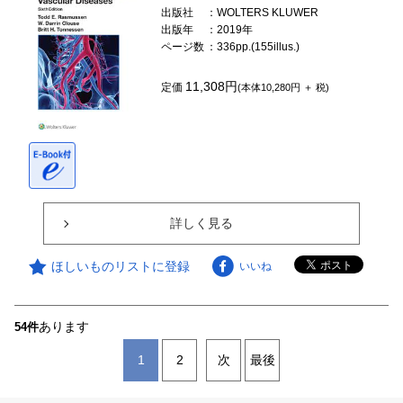
出版社
：WOLTERS KLUWER
出版年
：2019年
ページ数
：336pp.(155illus.)
11,308円
定価
(本体10,280円 ＋ 税)
詳しく見る
ほしいものリストに登録
いいね
あります
54件
1
2
次
最後