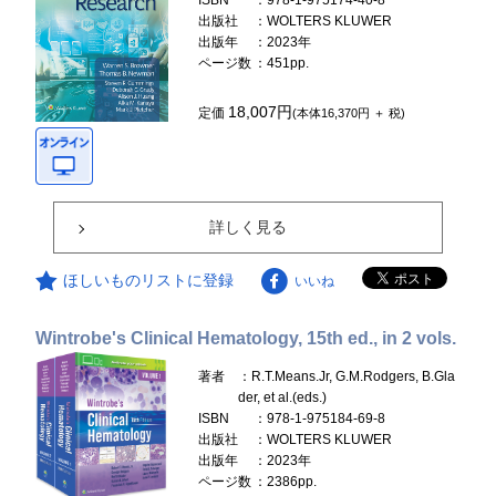
ISBN
：978-1-975174-40-8
出版社
：WOLTERS KLUWER
出版年
：2023年
ページ数
：451pp.
18,007円
定価
(本体16,370円 ＋ 税)
詳しく見る
ほしいものリストに登録
いいね
Wintrobe's Clinical Hematology, 15th ed., in 2 vols.
著者
：R.T.Means.Jr, G.M.Rodgers, B.Gla
der, et al.(eds.)
ISBN
：978-1-975184-69-8
出版社
：WOLTERS KLUWER
出版年
：2023年
ページ数
：2386pp.