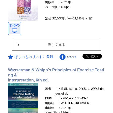
出版年
：2021年
ページ数
：490pp.
32,593円
定価
(本体29,630円 ＋ 税)
詳しく見る
ほしいものリストに登録
いいね
Wasserman & Whipp's Principles of Exercise Testi
ng &
Interpretation, 6th ed.
著者
：K.E.Sietsema, D.Y.Sue, W.W.Strin
ger, et al.
ISBN
：978-1-975136-43-7
出版社
：WOLTERS KLUWER
出版年
：2021年
ページ数
：586pp.