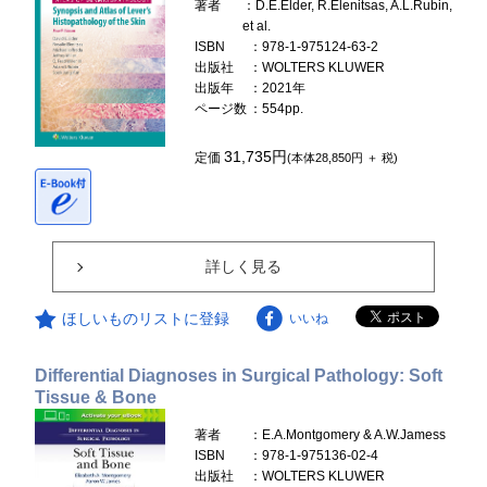
著者
：D.E.Elder, R.Elenitsas, A.L.Rubin,
et al.
ISBN
：978-1-975124-63-2
出版社
：WOLTERS KLUWER
出版年
：2021年
ページ数
：554pp.
31,735円
定価
(本体28,850円 ＋ 税)
詳しく見る
ほしいものリストに登録
いいね
Differential Diagnoses in Surgical Pathology: Soft
Tissue & Bone
著者
：E.A.Montgomery & A.W.Jamess
ISBN
：978-1-975136-02-4
出版社
：WOLTERS KLUWER