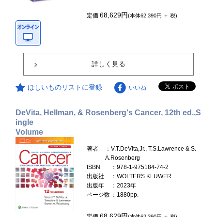
68,629円
定価
(本体62,390円 ＋ 税)
詳しく見る
ほしいものリストに登録
いいね
DeVita, Hellman, & Rosenberg's Cancer, 12th ed.,S
ingle
Volume
著者
：V.T.DeVita,Jr., T.S.Lawrence & S.
A.Rosenberg
ISBN
：978-1-975184-74-2
出版社
：WOLTERS KLUWER
出版年
：2023年
ページ数
：1880pp.
68,629円
定価
(本体62,390円 ＋ 税)