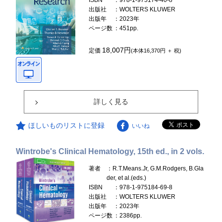
ISBN
：978-1-975174-40-8
出版社
：WOLTERS KLUWER
出版年
：2023年
ページ数
：451pp.
18,007円
定価
(本体16,370円 ＋ 税)
詳しく見る
ほしいものリストに登録
いいね
Wintrobe's Clinical Hematology, 15th ed., in 2 vols.
著者
：R.T.Means.Jr, G.M.Rodgers, B.Gla
der, et al.(eds.)
ISBN
：978-1-975184-69-8
出版社
：WOLTERS KLUWER
出版年
：2023年
ページ数
：2386pp.