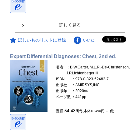
詳しく見る
ほしいものリストに登録
いいね
Expert Differential Diagnoses: Chest, 2nd ed.
著者
：B.W.Carter, M.L.R.-De-Christenson,
J.P.Lichtenbeger III
ISBN
：978-0-323-52482-7
出版社
：AMIRSYS,INC.
出版年
：2020年
ページ数
：441pp.
54,439円
定価
(本体49,490円 ＋ 税)