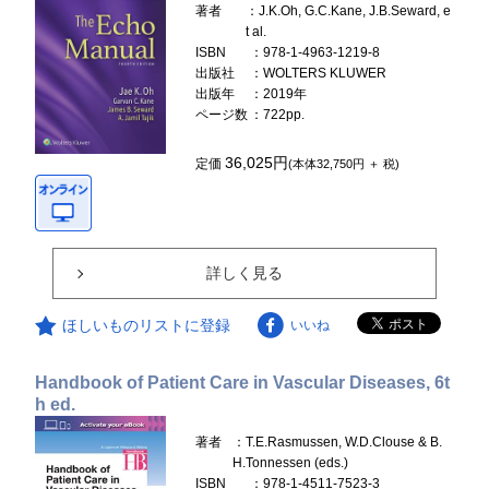
著者
：J.K.Oh, G.C.Kane, J.B.Seward, e
t al.
ISBN
：978-1-4963-1219-8
出版社
：WOLTERS KLUWER
出版年
：2019年
ページ数
：722pp.
36,025円
定価
(本体32,750円 ＋ 税)
詳しく見る
ほしいものリストに登録
いいね
Handbook of Patient Care in Vascular Diseases, 6t
h ed.
著者
：T.E.Rasmussen, W.D.Clouse & B.
H.Tonnessen (eds.)
ISBN
：978-1-4511-7523-3