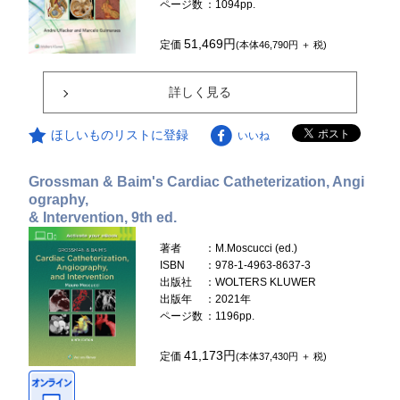
ページ数
：1094pp.
51,469円
定価
(本体46,790円 ＋ 税)
詳しく見る
ほしいものリストに登録
いいね
Grossman & Baim's Cardiac Catheterization, Angi
ography,
& Intervention, 9th ed.
著者
：M.Moscucci (ed.)
ISBN
：978-1-4963-8637-3
出版社
：WOLTERS KLUWER
出版年
：2021年
ページ数
：1196pp.
41,173円
定価
(本体37,430円 ＋ 税)