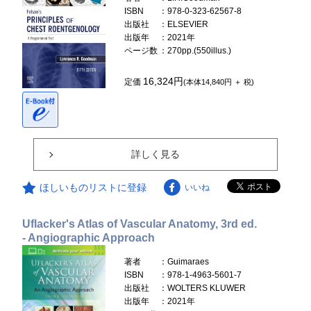
ISBN
：978-0-323-62567-8
出版社
：ELSEVIER
出版年
：2021年
ページ数
：270pp.(550illus.)
16,324円
定価
(本体14,840円 ＋ 税)
詳しく見る
ほしいものリストに登録
いいね
Uflacker's Atlas of Vascular Anatomy, 3rd ed.
- Angiographic Approach
著者
：Guimaraes
ISBN
：978-1-4963-5601-7
出版社
：WOLTERS KLUWER
出版年
：2021年