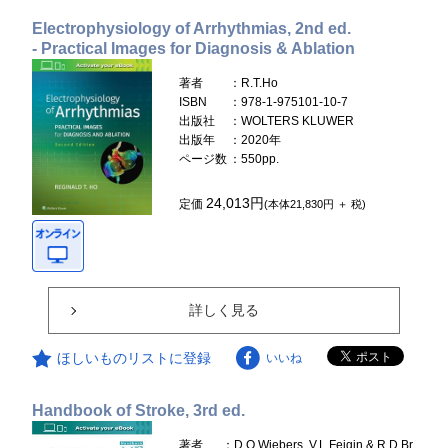
Electrophysiology of Arrhythmias, 2nd ed.
- Practical Images for Diagnosis & Ablation
著者
：R.T.Ho
ISBN
：978-1-975101-10-7
出版社
：WOLTERS KLUWER
出版年
：2020年
ページ数
：550pp.
24,013円
定価
(本体21,830円 ＋ 税)
詳しく見る
ほしいものリストに登録
いいね
Handbook of Stroke, 3rd ed.
著者
：D.O.Wiebers, V.L.Feigin & R.D.Br