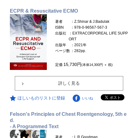
ECPR & Resuscitative ECMO
著者
：Z.Shinar & J.Badulak
ISBN
：978-0-96567-567-3
出版社
：EXTRACORPOREAL LIFE SUPP
ORT
出版年
：2021年
ページ数
：282pp.
15,730円
定価
(本体14,300円 ＋ 税)
詳しく見る
ほしいものリストに登録
いいね
Felson's Principles of Chest Roentgenology, 5th e
d.
- A Programmed Text
著者
：L.R.Goodman