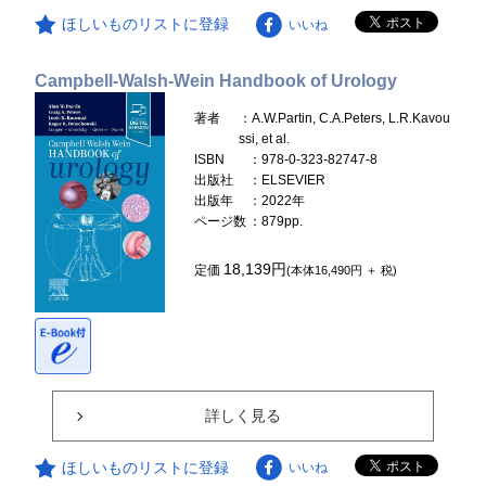
ほしいものリストに登録
いいね
Campbell-Walsh-Wein Handbook of Urology
著者
：A.W.Partin, C.A.Peters, L.R.Kavou
ssi, et al.
ISBN
：978-0-323-82747-8
出版社
：ELSEVIER
出版年
：2022年
ページ数
：879pp.
18,139円
定価
(本体16,490円 ＋ 税)
詳しく見る
ほしいものリストに登録
いいね