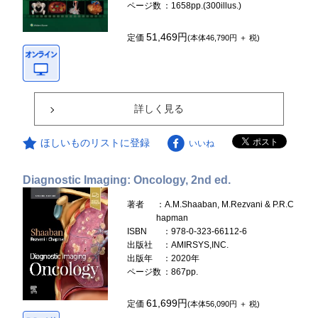
ページ数
：1658pp.(300illus.)
51,469円
定価
(本体46,790円 ＋ 税)
詳しく見る
ほしいものリストに登録
いいね
Diagnostic Imaging: Oncology, 2nd ed.
著者
：A.M.Shaaban, M.Rezvani & P.R.C
hapman
ISBN
：978-0-323-66112-6
出版社
：AMIRSYS,INC.
出版年
：2020年
ページ数
：867pp.
61,699円
定価
(本体56,090円 ＋ 税)