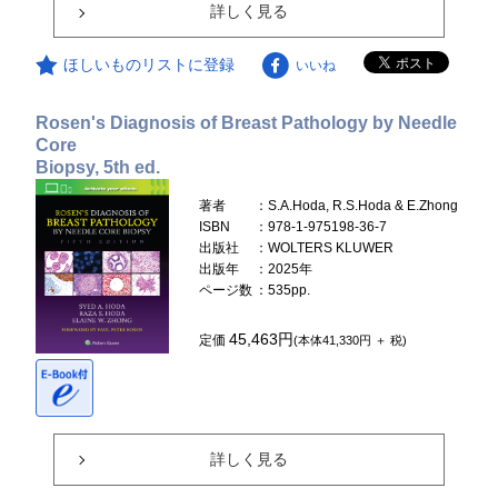
詳しく見る
ほしいものリストに登録
いいね
Rosen's Diagnosis of Breast Pathology by Needle
Core
Biopsy, 5th ed.
著者
：S.A.Hoda, R.S.Hoda & E.Zhong
ISBN
：978-1-975198-36-7
出版社
：WOLTERS KLUWER
出版年
：2025年
ページ数
：535pp.
45,463円
定価
(本体41,330円 ＋ 税)
詳しく見る