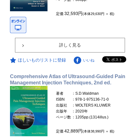
32,593円
定価
(本体29,630円 ＋ 税)
詳しく見る
ほしいものリストに登録
いいね
Comprehensive Atlas of Ultrasound-Guided Pain
Management Injection Techniques, 2nd ed.
著者
：S.D.Waldman
ISBN
：978-1-975136-71-0
出版社
：WOLTERS KLUWER
出版年
：2020年
ページ数
：1205pp.(1314illus.)
42,889円
定価
(本体38,990円 ＋ 税)