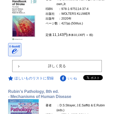
own,Jr.
ISBN
：978-1-975114-37-4
出版社
：WOLTERS KLUWER
出版年
：2020年
ページ数
：427pp.(50illus.)
11,143円
定価
(本体10,130円 ＋ 税)
詳しく見る
ほしいものリストに登録
いいね
Rubin's Pathology, 8th ed.
- Mechanisms of Human Disease
著者
：D.S.Strayer, J.E.Saffitz & E.Rubin
(eds.)