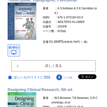
- Descriptive, Topographic, Functional
著者
：A.S.Kelikian & S.K.Sarrafian (e
d.)
ISBN
：978-1-975160-63-0
出版社
：WOLTERS KLUWER
出版年
：2024年
ページ数
：815pp.
51,469円
定価
(本体46,790円 ＋ 税)
詳しく見る
ほしいものリストに登録
いいね
Designing Clinical Research, 5th ed.
著者
：W.S.Browner, T.B.Newman, S.R.C
ummings, et al.