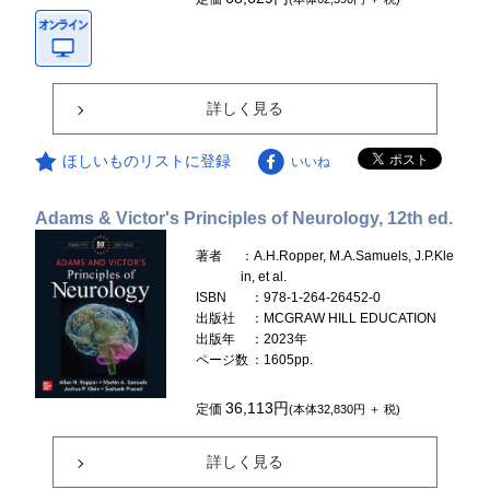
詳しく見る
ほしいものリストに登録
いいね
Adams & Victor's Principles of Neurology, 12th ed.
著者
：A.H.Ropper, M.A.Samuels, J.P.Kle
in, et al.
ISBN
：978-1-264-26452-0
出版社
：MCGRAW HILL EDUCATION
出版年
：2023年
ページ数
：1605pp.
36,113円
定価
(本体32,830円 ＋ 税)
詳しく見る