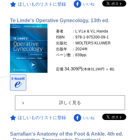
ほしいものリストに登録
いいね
Te Linde's Operative Gynecology, 13th ed.
著者
：L.V.Le & V.L.Handa
ISBN
：978-1-975200-09-1
出版社
：WOLTERS KLUWER
出版年
：2024年
ページ数
：839pp.
34,309円
定価
(本体31,190円 ＋ 税)
詳しく見る
ほしいものリストに登録
いいね
Sarrafian's Anatomy of the Foot & Ankle, 4th ed.