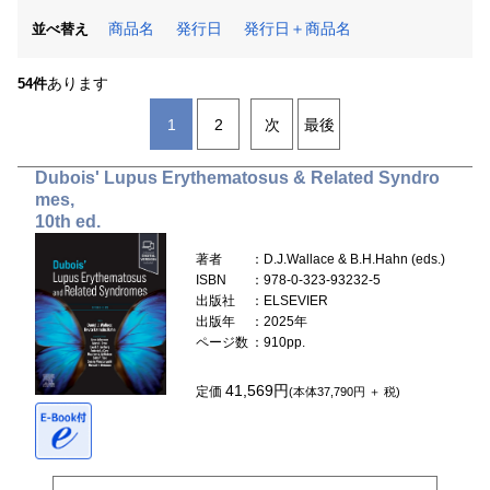
商品名
発行日
発行日＋商品名
並べ替え
あります
54件
1
2
次
最後
Dubois' Lupus Erythematosus & Related Syndro
mes,
10th ed.
著者
：D.J.Wallace & B.H.Hahn (eds.)
ISBN
：978-0-323-93232-5
出版社
：ELSEVIER
出版年
：2025年
ページ数
：910pp.
41,569円
定価
(本体37,790円 ＋ 税)