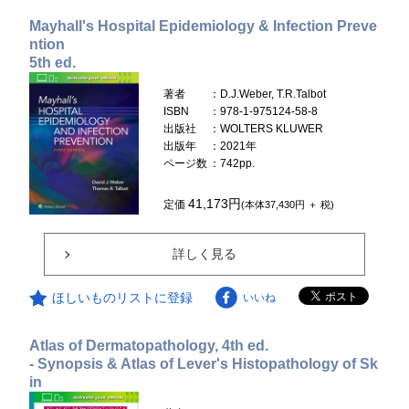
Mayhall's Hospital Epidemiology & Infection Preve
ntion
5th ed.
著者
：D.J.Weber, T.R.Talbot
ISBN
：978-1-975124-58-8
出版社
：WOLTERS KLUWER
出版年
：2021年
ページ数
：742pp.
41,173円
定価
(本体37,430円 ＋ 税)
詳しく見る
ほしいものリストに登録
いいね
Atlas of Dermatopathology, 4th ed.
- Synopsis & Atlas of Lever's Histopathology of Sk
in