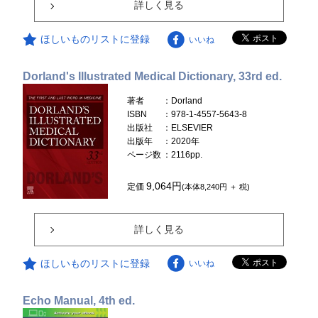
詳しく見る
ほしいものリストに登録
いいね
Dorland's Illustrated Medical Dictionary, 33rd ed.
著者
：Dorland
ISBN
：978-1-4557-5643-8
出版社
：ELSEVIER
出版年
：2020年
ページ数
：2116pp.
9,064円
定価
(本体8,240円 ＋ 税)
詳しく見る
ほしいものリストに登録
いいね
Echo Manual, 4th ed.