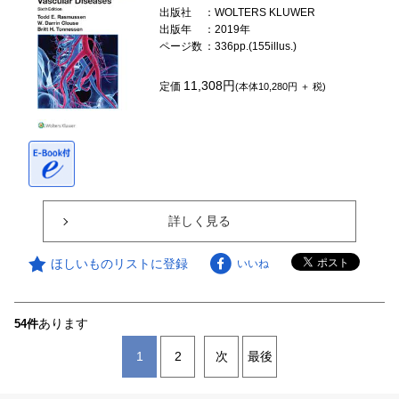
出版社
：WOLTERS KLUWER
出版年
：2019年
ページ数
：336pp.(155illus.)
11,308円
定価
(本体10,280円 ＋ 税)
詳しく見る
ほしいものリストに登録
いいね
あります
54件
1
2
次
最後