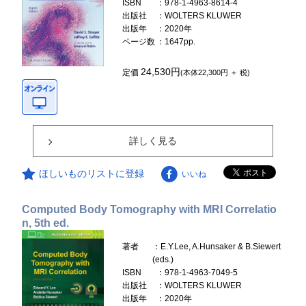
ISBN
：978-1-4963-8614-4
出版社
：WOLTERS KLUWER
出版年
：2020年
ページ数
：1647pp.
24,530円
定価
(本体22,300円 ＋ 税)
詳しく見る
ほしいものリストに登録
いいね
Computed Body Tomography with MRI Correlatio
n, 5th ed.
著者
：E.Y.Lee, A.Hunsaker & B.Siewert
(eds.)
ISBN
：978-1-4963-7049-5
出版社
：WOLTERS KLUWER
出版年
：2020年