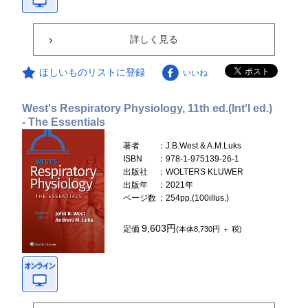
詳しく見る
ほしいものリストに登録
いいね
West's Respiratory Physiology, 11th ed.(Int'l ed.)
- The Essentials
著者
：J.B.West & A.M.Luks
ISBN
：978-1-975139-26-1
出版社
：WOLTERS KLUWER
出版年
：2021年
ページ数
：254pp.(100illus.)
9,603円
定価
(本体8,730円 ＋ 税)