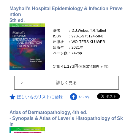
Mayhall's Hospital Epidemiology & Infection Preve
ntion
5th ed.
著者
：D.J.Weber, T.R.Talbot
ISBN
：978-1-975124-58-8
出版社
：WOLTERS KLUWER
出版年
：2021年
ページ数
：742pp.
41,173円
定価
(本体37,430円 ＋ 税)
詳しく見る
ほしいものリストに登録
いいね
Atlas of Dermatopathology, 4th ed.
- Synopsis & Atlas of Lever's Histopathology of Sk
in