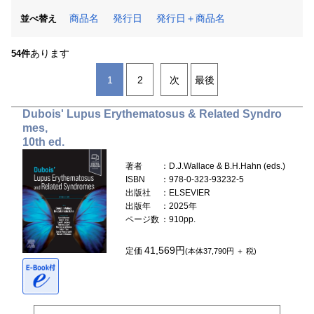
商品名
発行日
発行日＋商品名
並べ替え
あります
54件
1
2
次
最後
Dubois' Lupus Erythematosus & Related Syndro
mes,
10th ed.
著者
：D.J.Wallace & B.H.Hahn (eds.)
ISBN
：978-0-323-93232-5
出版社
：ELSEVIER
出版年
：2025年
ページ数
：910pp.
41,569円
定価
(本体37,790円 ＋ 税)