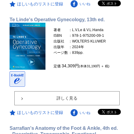
ほしいものリストに登録
いいね
Te Linde's Operative Gynecology, 13th ed.
著者
：L.V.Le & V.L.Handa
ISBN
：978-1-975200-09-1
出版社
：WOLTERS KLUWER
出版年
：2024年
ページ数
：839pp.
34,309円
定価
(本体31,190円 ＋ 税)
詳しく見る
ほしいものリストに登録
いいね
Sarrafian's Anatomy of the Foot & Ankle, 4th ed.