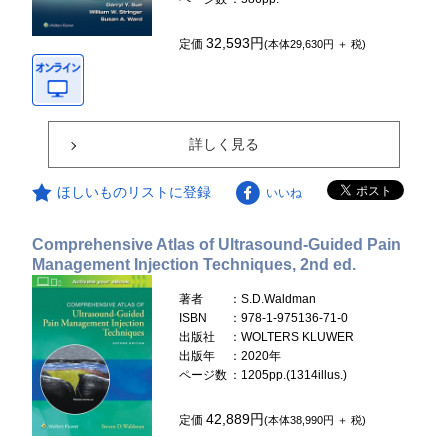
32,593円
定価
(本体29,630円 ＋ 税)
詳しく見る
ほしいものリストに登録
いいね
Comprehensive Atlas of Ultrasound-Guided Pain
Management Injection Techniques, 2nd ed.
著者
：S.D.Waldman
ISBN
：978-1-975136-71-0
出版社
：WOLTERS KLUWER
出版年
：2020年
ページ数
：1205pp.(1314illus.)
42,889円
定価
(本体38,990円 ＋ 税)