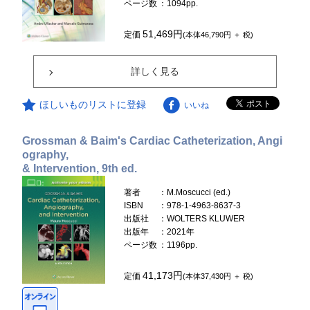
ページ数
：1094pp.
51,469円
定価
(本体46,790円 ＋ 税)
詳しく見る
ほしいものリストに登録
いいね
Grossman & Baim's Cardiac Catheterization, Angi
ography,
& Intervention, 9th ed.
著者
：M.Moscucci (ed.)
ISBN
：978-1-4963-8637-3
出版社
：WOLTERS KLUWER
出版年
：2021年
ページ数
：1196pp.
41,173円
定価
(本体37,430円 ＋ 税)