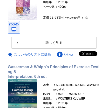
出版年
：2021年
ページ数
：490pp.
32,593円
定価
(本体29,630円 ＋ 税)
詳しく見る
ほしいものリストに登録
いいね
Wasserman & Whipp's Principles of Exercise Testi
ng &
Interpretation, 6th ed.
著者
：K.E.Sietsema, D.Y.Sue, W.W.Strin
ger, et al.
ISBN
：978-1-975136-43-7
出版社
：WOLTERS KLUWER
出版年
：2021年
ページ数
：586pp.