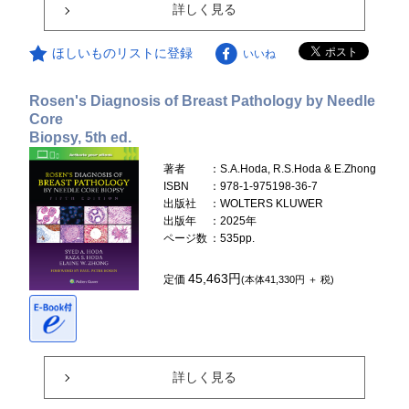
詳しく見る
ほしいものリストに登録
いいね
Rosen's Diagnosis of Breast Pathology by Needle
Core
Biopsy, 5th ed.
著者
：S.A.Hoda, R.S.Hoda & E.Zhong
ISBN
：978-1-975198-36-7
出版社
：WOLTERS KLUWER
出版年
：2025年
ページ数
：535pp.
45,463円
定価
(本体41,330円 ＋ 税)
詳しく見る