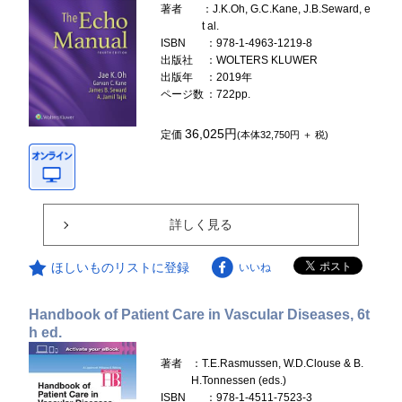
著者
：J.K.Oh, G.C.Kane, J.B.Seward, e
t al.
ISBN
：978-1-4963-1219-8
出版社
：WOLTERS KLUWER
出版年
：2019年
ページ数
：722pp.
36,025円
定価
(本体32,750円 ＋ 税)
詳しく見る
ほしいものリストに登録
いいね
Handbook of Patient Care in Vascular Diseases, 6t
h ed.
著者
：T.E.Rasmussen, W.D.Clouse & B.
H.Tonnessen (eds.)
ISBN
：978-1-4511-7523-3