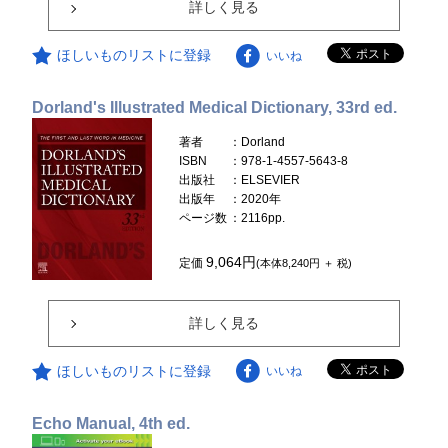
詳しく見る
ほしいものリストに登録
いいね
Dorland's Illustrated Medical Dictionary, 33rd ed.
著者
：Dorland
ISBN
：978-1-4557-5643-8
出版社
：ELSEVIER
出版年
：2020年
ページ数
：2116pp.
9,064円
定価
(本体8,240円 ＋ 税)
詳しく見る
ほしいものリストに登録
いいね
Echo Manual, 4th ed.