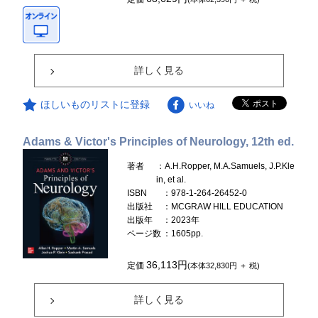
詳しく見る
ほしいものリストに登録
いいね
Adams & Victor's Principles of Neurology, 12th ed.
著者
：A.H.Ropper, M.A.Samuels, J.P.Kle
in, et al.
ISBN
：978-1-264-26452-0
出版社
：MCGRAW HILL EDUCATION
出版年
：2023年
ページ数
：1605pp.
36,113円
定価
(本体32,830円 ＋ 税)
詳しく見る