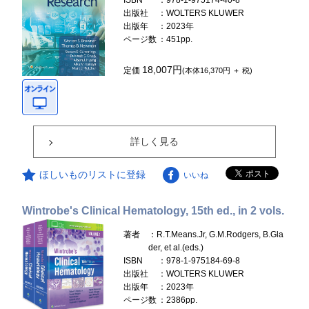
ISBN
：978-1-975174-40-8
出版社
：WOLTERS KLUWER
出版年
：2023年
ページ数
：451pp.
18,007円
定価
(本体16,370円 ＋ 税)
詳しく見る
ほしいものリストに登録
いいね
Wintrobe's Clinical Hematology, 15th ed., in 2 vols.
著者
：R.T.Means.Jr, G.M.Rodgers, B.Gla
der, et al.(eds.)
ISBN
：978-1-975184-69-8
出版社
：WOLTERS KLUWER
出版年
：2023年
ページ数
：2386pp.