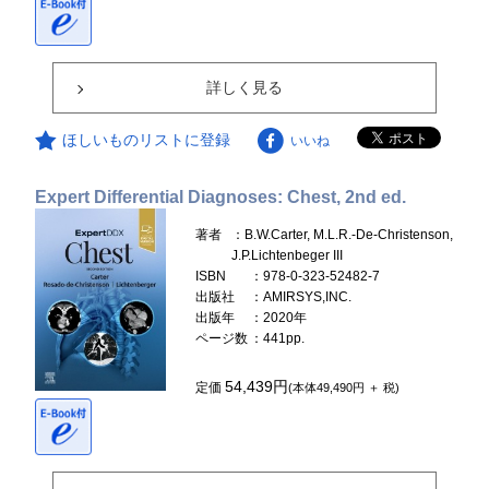
詳しく見る
ほしいものリストに登録
いいね
Expert Differential Diagnoses: Chest, 2nd ed.
著者
：B.W.Carter, M.L.R.-De-Christenson,
J.P.Lichtenbeger III
ISBN
：978-0-323-52482-7
出版社
：AMIRSYS,INC.
出版年
：2020年
ページ数
：441pp.
54,439円
定価
(本体49,490円 ＋ 税)