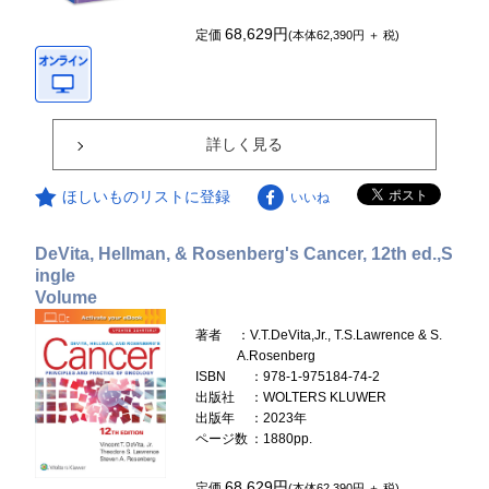
68,629円
定価
(本体62,390円 ＋ 税)
詳しく見る
ほしいものリストに登録
いいね
DeVita, Hellman, & Rosenberg's Cancer, 12th ed.,S
ingle
Volume
著者
：V.T.DeVita,Jr., T.S.Lawrence & S.
A.Rosenberg
ISBN
：978-1-975184-74-2
出版社
：WOLTERS KLUWER
出版年
：2023年
ページ数
：1880pp.
68,629円
定価
(本体62,390円 ＋ 税)