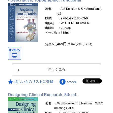
- Descriptive, Topographic, Functional
著者
：A.S.Kelikian & S.K.Sarrafian (e
d.)
ISBN
：978-1-975160-63-0
出版社
：WOLTERS KLUWER
出版年
：2024年
ページ数
：815pp.
51,469円
定価
(本体46,790円 ＋ 税)
詳しく見る
ほしいものリストに登録
いいね
Designing Clinical Research, 5th ed.
著者
：W.S.Browner, T.B.Newman, S.R.C
ummings, et al.