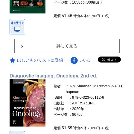
ページ数
：1658pp.(300illus.)
51,469円
定価
(本体46,790円 ＋ 税)
詳しく見る
ほしいものリストに登録
いいね
Diagnostic Imaging: Oncology, 2nd ed.
著者
：A.M.Shaaban, M.Rezvani & P.R.C
hapman
ISBN
：978-0-323-66112-6
出版社
：AMIRSYS,INC.
出版年
：2020年
ページ数
：867pp.
61,699円
定価
(本体56,090円 ＋ 税)