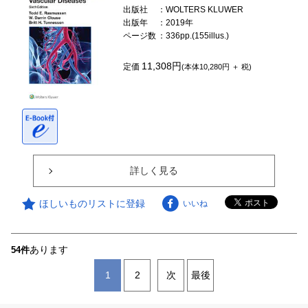
出版社
：WOLTERS KLUWER
出版年
：2019年
ページ数
：336pp.(155illus.)
11,308円
定価
(本体10,280円 ＋ 税)
詳しく見る
ほしいものリストに登録
いいね
あります
54件
1
2
次
最後