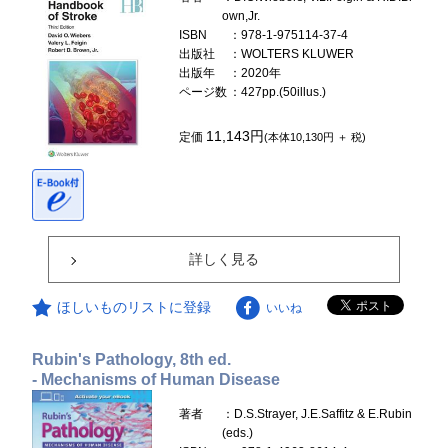
own,Jr.
ISBN
：978-1-975114-37-4
出版社
：WOLTERS KLUWER
出版年
：2020年
ページ数
：427pp.(50illus.)
11,143円
定価
(本体10,130円 ＋ 税)
詳しく見る
ほしいものリストに登録
いいね
Rubin's Pathology, 8th ed.
- Mechanisms of Human Disease
著者
：D.S.Strayer, J.E.Saffitz & E.Rubin
(eds.)