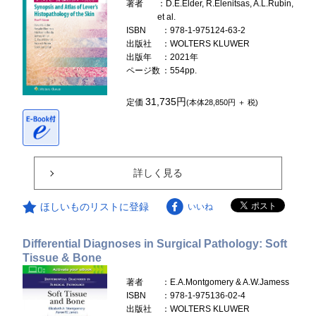
著者
：D.E.Elder, R.Elenitsas, A.L.Rubin,
et al.
ISBN
：978-1-975124-63-2
出版社
：WOLTERS KLUWER
出版年
：2021年
ページ数
：554pp.
31,735円
定価
(本体28,850円 ＋ 税)
詳しく見る
ほしいものリストに登録
いいね
Differential Diagnoses in Surgical Pathology: Soft
Tissue & Bone
著者
：E.A.Montgomery & A.W.Jamess
ISBN
：978-1-975136-02-4
出版社
：WOLTERS KLUWER