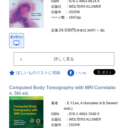
ISBN
：978-1-4963-8614-4
出版社
：WOLTERS KLUWER
出版年
：2020年
ページ数
：1647pp.
24,530円
定価
(本体22,300円 ＋ 税)
詳しく見る
ほしいものリストに登録
いいね
Computed Body Tomography with MRI Correlatio
n, 5th ed.
著者
：E.Y.Lee, A.Hunsaker & B.Siewert
(eds.)
ISBN
：978-1-4963-7049-5
出版社
：WOLTERS KLUWER
出版年
：2020年