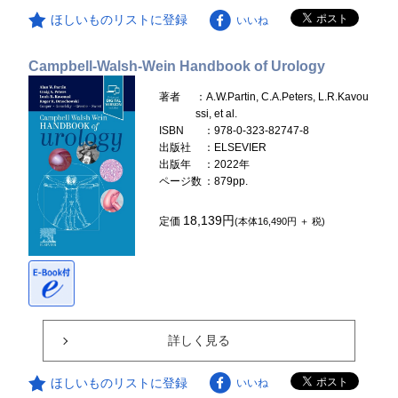
ほしいものリストに登録
いいね
Campbell-Walsh-Wein Handbook of Urology
著者
：A.W.Partin, C.A.Peters, L.R.Kavou
ssi, et al.
ISBN
：978-0-323-82747-8
出版社
：ELSEVIER
出版年
：2022年
ページ数
：879pp.
18,139円
定価
(本体16,490円 ＋ 税)
詳しく見る
ほしいものリストに登録
いいね