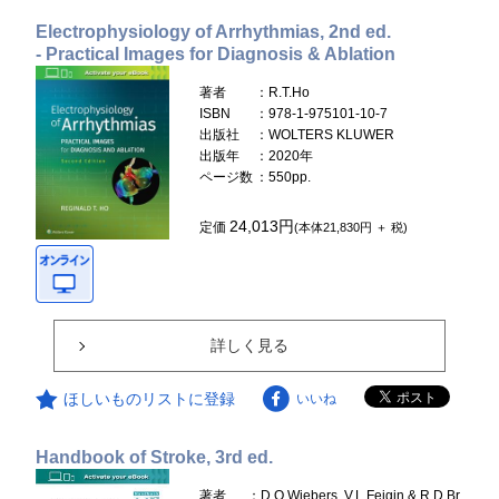
Electrophysiology of Arrhythmias, 2nd ed.
- Practical Images for Diagnosis & Ablation
著者
：R.T.Ho
ISBN
：978-1-975101-10-7
出版社
：WOLTERS KLUWER
出版年
：2020年
ページ数
：550pp.
24,013円
定価
(本体21,830円 ＋ 税)
詳しく見る
ほしいものリストに登録
いいね
Handbook of Stroke, 3rd ed.
著者
：D.O.Wiebers, V.L.Feigin & R.D.Br