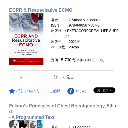
ECPR & Resuscitative ECMO
著者
：Z.Shinar & J.Badulak
ISBN
：978-0-96567-567-3
出版社
：EXTRACORPOREAL LIFE SUPP
ORT
出版年
：2021年
ページ数
：282pp.
15,730円
定価
(本体14,300円 ＋ 税)
詳しく見る
ほしいものリストに登録
いいね
Felson's Principles of Chest Roentgenology, 5th e
d.
- A Programmed Text
著者
：L.R.Goodman