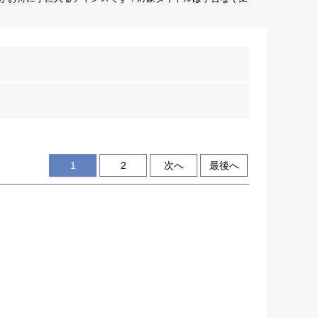
1
2
次へ
最後へ