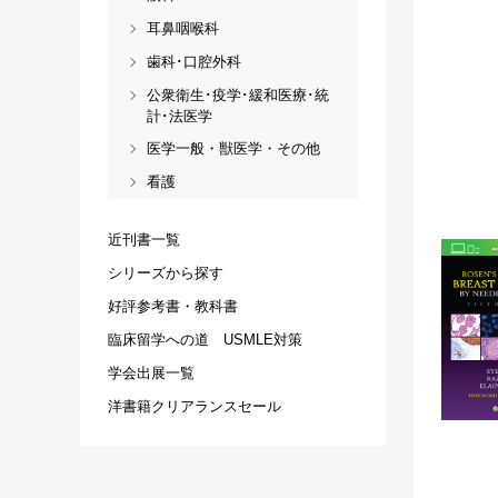
耳鼻咽喉科
歯科･口腔外科
公衆衛生･疫学･緩和医療･統
計･法医学
医学一般・獣医学・その他
看護
近刊書一覧
シリーズから探す
好評参考書・教科書
臨床留学への道 USMLE対策
学会出展一覧
洋書籍クリアランスセール