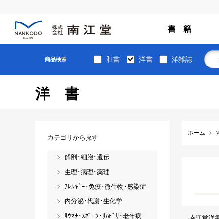
書 籍
和書
洋書
洋雑誌
商品検索
洋書
ホーム
カテゴリから探す
解剖･細胞･遺伝
生理･病理･薬理
ｱﾚﾙｷﾞｰ･免疫･微生物･感染症
内分泌･代謝･生化学
ﾘｳﾏﾁ･ｽﾎﾟｰﾂ･ﾘﾊﾋﾞﾘ･老年病
南江堂洋