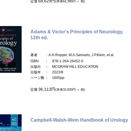
68,629円
定価
(本体62,390円 ＋ 税)
Adams & Victor's Principles of Neurology,
12th ed.
著者
：A.H.Ropper, M.A.Samuels, J.P.Klein, et al.
ISBN
： 978-1-264-26452-0
出版社
： MCGRAW HILL EDUCATION
出版年
： 2023年
ページ数
： 1605pp.
36,113円
定価
(本体32,830円 ＋ 税)
Campbell-Walsh-Wein Handbook of Urology