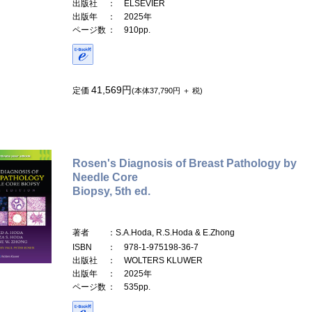
出版社
： ELSEVIER
出版年
： 2025年
ページ数
： 910pp.
41,569円
定価
(本体37,790円 ＋ 税)
Rosen's Diagnosis of Breast Pathology by
Needle Core
Biopsy, 5th ed.
著者
：S.A.Hoda, R.S.Hoda & E.Zhong
ISBN
： 978-1-975198-36-7
出版社
： WOLTERS KLUWER
出版年
： 2025年
ページ数
： 535pp.