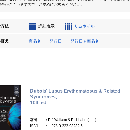
場合がございますので、お早めにお求めください。
示方法
詳細表示
サムネイル
べ替え
商品名
発行日
発行日＋商品名
Dubois' Lupus Erythematosus & Related
Syndromes,
10th ed.
著者
：D.J.Wallace & B.H.Hahn (eds.)
ISBN
： 978-0-323-93232-5