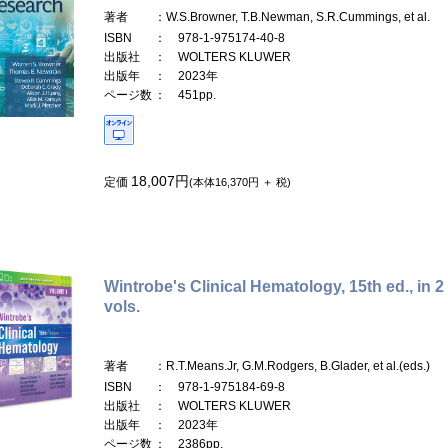
著者
：W.S.Browner, T.B.Newman, S.R.Cummings, et al.
ISBN
： 978-1-975174-40-8
出版社
： WOLTERS KLUWER
出版年
： 2023年
ページ数
： 451pp.
18,007円
定価
(本体16,370円 ＋ 税)
Wintrobe's Clinical Hematology, 15th ed., in 2
vols.
著者
：R.T.Means.Jr, G.M.Rodgers, B.Glader, et al.(eds.)
ISBN
： 978-1-975184-69-8
出版社
： WOLTERS KLUWER
出版年
： 2023年
ページ数
： 2386pp.