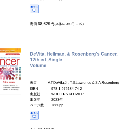
68,629円
定価
(本体62,390円 ＋ 税)
DeVita, Hellman, & Rosenberg's Cancer,
12th ed.,Single
Volume
著者
：V.T.DeVita,Jr., T.S.Lawrence & S.A.Rosenberg
ISBN
： 978-1-975184-74-2
出版社
： WOLTERS KLUWER
出版年
： 2023年
ページ数
： 1880pp.