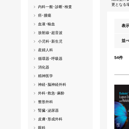
更となる
内科一般･診断･検査
癌･腫瘍
血液･輸血
表
放射線･超音波
並
小児科･新生児
産婦人科
54
件
循環器･呼吸器
消化器
精神医学
神経･脳神経外科
外科･救急･麻酔
整形外科
腎臓･泌尿器
皮膚･形成外科
眼科