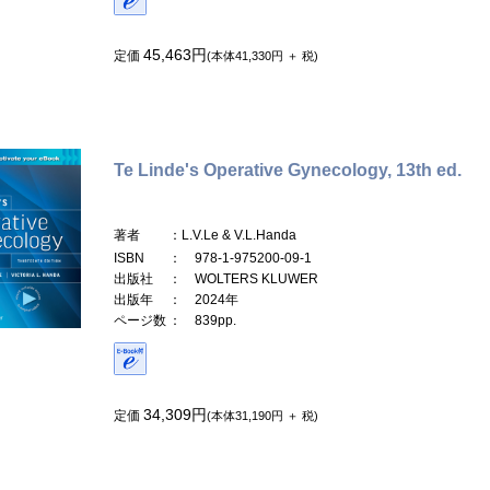
45,463円
定価
(本体41,330円 ＋ 税)
Te Linde's Operative Gynecology, 13th ed.
著者
：L.V.Le & V.L.Handa
ISBN
： 978-1-975200-09-1
出版社
： WOLTERS KLUWER
出版年
： 2024年
ページ数
： 839pp.
34,309円
定価
(本体31,190円 ＋ 税)