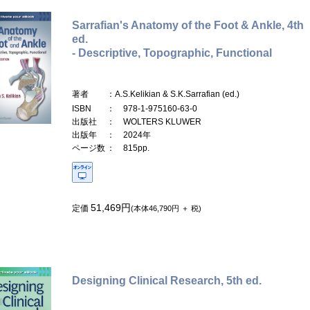
Sarrafian's Anatomy of the Foot & Ankle, 4th
ed.
- Descriptive, Topographic, Functional
著者
：A.S.Kelikian & S.K.Sarrafian (ed.)
ISBN
： 978-1-975160-63-0
出版社
： WOLTERS KLUWER
出版年
： 2024年
ページ数
： 815pp.
51,469円
定価
(本体46,790円 ＋ 税)
Designing Clinical Research, 5th ed.