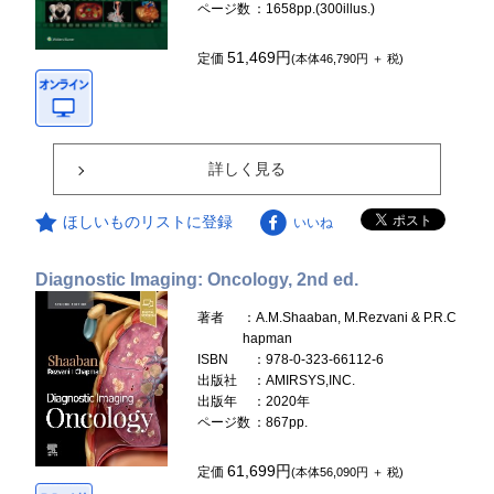
ページ数
：1658pp.(300illus.)
51,469円
定価
(本体46,790円 ＋ 税)
詳しく見る
ほしいものリストに登録
いいね
Diagnostic Imaging: Oncology, 2nd ed.
著者
：A.M.Shaaban, M.Rezvani & P.R.C
hapman
ISBN
：978-0-323-66112-6
出版社
：AMIRSYS,INC.
出版年
：2020年
ページ数
：867pp.
61,699円
定価
(本体56,090円 ＋ 税)