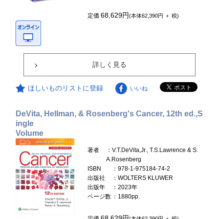
68,629円
定価
(本体62,390円 ＋ 税)
詳しく見る
ほしいものリストに登録
いいね
DeVita, Hellman, & Rosenberg's Cancer, 12th ed.,S
ingle
Volume
著者
：V.T.DeVita,Jr., T.S.Lawrence & S.
A.Rosenberg
ISBN
：978-1-975184-74-2
出版社
：WOLTERS KLUWER
出版年
：2023年
ページ数
：1880pp.
68,629円
定価
(本体62,390円 ＋ 税)