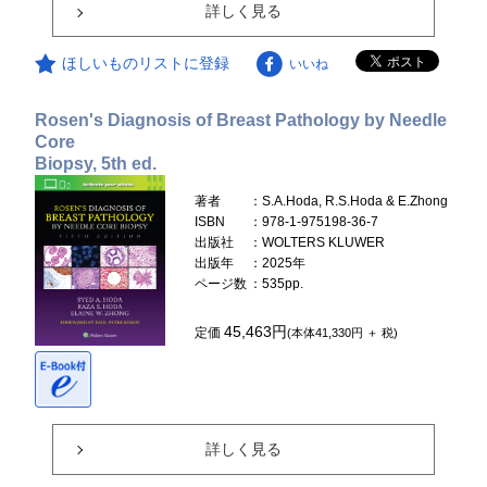
詳しく見る
ほしいものリストに登録
いいね
Rosen's Diagnosis of Breast Pathology by Needle
Core
Biopsy, 5th ed.
著者
：S.A.Hoda, R.S.Hoda & E.Zhong
ISBN
：978-1-975198-36-7
出版社
：WOLTERS KLUWER
出版年
：2025年
ページ数
：535pp.
45,463円
定価
(本体41,330円 ＋ 税)
詳しく見る