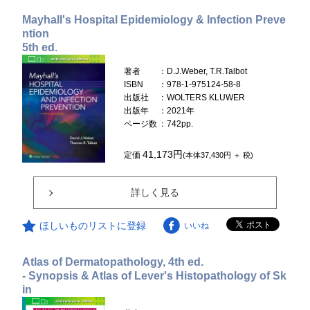
Mayhall's Hospital Epidemiology & Infection Preve
ntion
5th ed.
著者
：D.J.Weber, T.R.Talbot
ISBN
：978-1-975124-58-8
出版社
：WOLTERS KLUWER
出版年
：2021年
ページ数
：742pp.
41,173円
定価
(本体37,430円 ＋ 税)
詳しく見る
ほしいものリストに登録
いいね
Atlas of Dermatopathology, 4th ed.
- Synopsis & Atlas of Lever's Histopathology of Sk
in