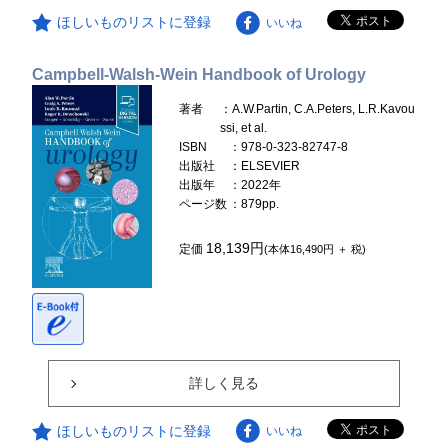
ほしいものリストに登録
いいね
Campbell-Walsh-Wein Handbook of Urology
著者
：A.W.Partin, C.A.Peters, L.R.Kavou
ssi, et al.
ISBN
：978-0-323-82747-8
出版社
：ELSEVIER
出版年
：2022年
ページ数
：879pp.
18,139円
定価
(本体16,490円 ＋ 税)
詳しく見る
ほしいものリストに登録
いいね