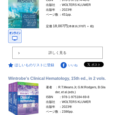
ISBN
：978-1-975174-40-8
出版社
：WOLTERS KLUWER
出版年
：2023年
ページ数
：451pp.
18,007円
定価
(本体16,370円 ＋ 税)
詳しく見る
ほしいものリストに登録
いいね
Wintrobe's Clinical Hematology, 15th ed., in 2 vols.
著者
：R.T.Means.Jr, G.M.Rodgers, B.Gla
der, et al.(eds.)
ISBN
：978-1-975184-69-8
出版社
：WOLTERS KLUWER
出版年
：2023年
ページ数
：2386pp.