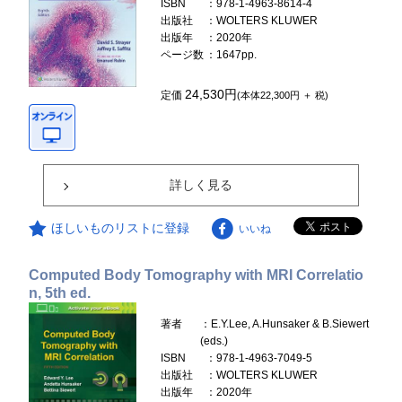
ISBN
：978-1-4963-8614-4
出版社
：WOLTERS KLUWER
出版年
：2020年
ページ数
：1647pp.
24,530円
定価
(本体22,300円 ＋ 税)
詳しく見る
ほしいものリストに登録
いいね
Computed Body Tomography with MRI Correlatio
n, 5th ed.
著者
：E.Y.Lee, A.Hunsaker & B.Siewert
(eds.)
ISBN
：978-1-4963-7049-5
出版社
：WOLTERS KLUWER
出版年
：2020年