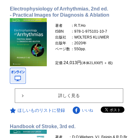
Electrophysiology of Arrhythmias, 2nd ed.
- Practical Images for Diagnosis & Ablation
著者
：R.T.Ho
ISBN
：978-1-975101-10-7
出版社
：WOLTERS KLUWER
出版年
：2020年
ページ数
：550pp.
24,013円
定価
(本体21,830円 ＋ 税)
詳しく見る
ほしいものリストに登録
いいね
Handbook of Stroke, 3rd ed.
著者
：D.O.Wiebers, V.L.Feigin & R.D.Br