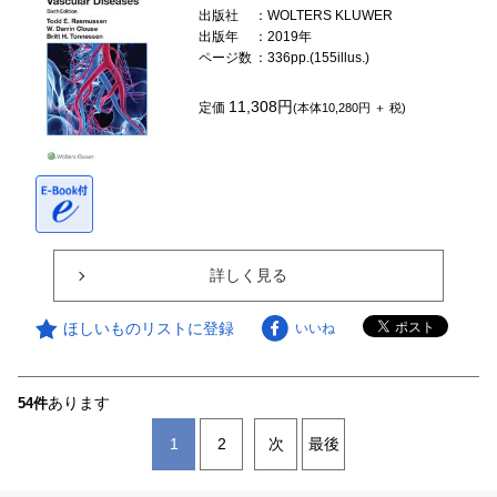
出版社
：WOLTERS KLUWER
出版年
：2019年
ページ数
：336pp.(155illus.)
11,308円
定価
(本体10,280円 ＋ 税)
詳しく見る
ほしいものリストに登録
いいね
あります
54件
1
2
次
最後