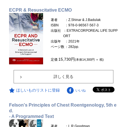
ECPR & Resuscitative ECMO
著者
：Z.Shinar & J.Badulak
ISBN
：978-0-96567-567-3
出版社
：EXTRACORPOREAL LIFE SUPP
ORT
出版年
：2021年
ページ数
：282pp.
15,730円
定価
(本体14,300円 ＋ 税)
詳しく見る
ほしいものリストに登録
いいね
Felson's Principles of Chest Roentgenology, 5th e
d.
- A Programmed Text
著者
：L.R.Goodman