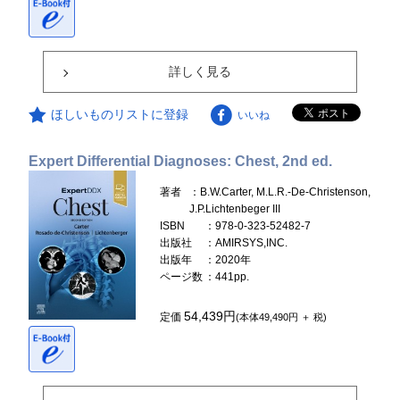
詳しく見る
ほしいものリストに登録
いいね
Expert Differential Diagnoses: Chest, 2nd ed.
著者
：B.W.Carter, M.L.R.-De-Christenson,
J.P.Lichtenbeger III
ISBN
：978-0-323-52482-7
出版社
：AMIRSYS,INC.
出版年
：2020年
ページ数
：441pp.
54,439円
定価
(本体49,490円 ＋ 税)