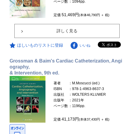
ページ数
：1094pp.
51,469円
定価
(本体46,790円 ＋ 税)
詳しく見る
ほしいものリストに登録
いいね
Grossman & Baim's Cardiac Catheterization, Angi
ography,
& Intervention, 9th ed.
著者
：M.Moscucci (ed.)
ISBN
：978-1-4963-8637-3
出版社
：WOLTERS KLUWER
出版年
：2021年
ページ数
：1196pp.
41,173円
定価
(本体37,430円 ＋ 税)