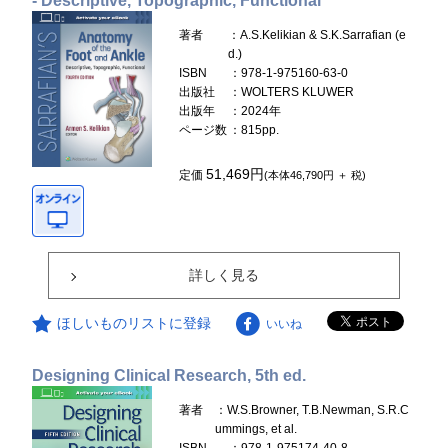
- Descriptive, Topographic, Functional
著者
：A.S.Kelikian & S.K.Sarrafian (e
d.)
ISBN
：978-1-975160-63-0
出版社
：WOLTERS KLUWER
出版年
：2024年
ページ数
：815pp.
51,469円
定価
(本体46,790円 ＋ 税)
詳しく見る
ほしいものリストに登録
いいね
Designing Clinical Research, 5th ed.
著者
：W.S.Browner, T.B.Newman, S.R.C
ummings, et al.