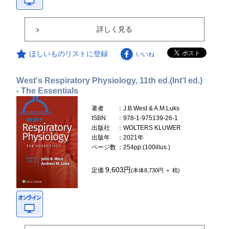
詳しく見る
ほしいものリストに登録
いいね
West's Respiratory Physiology, 11th ed.(Int'l ed.)
- The Essentials
著者
：J.B.West & A.M.Luks
ISBN
：978-1-975139-26-1
出版社
：WOLTERS KLUWER
出版年
：2021年
ページ数
：254pp.(100illus.)
9,603円
定価
(本体8,730円 ＋ 税)