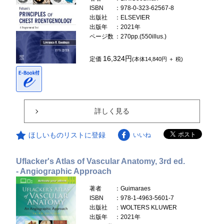
ISBN
：978-0-323-62567-8
出版社
：ELSEVIER
出版年
：2021年
ページ数
：270pp.(550illus.)
16,324円
定価
(本体14,840円 ＋ 税)
詳しく見る
ほしいものリストに登録
いいね
Uflacker's Atlas of Vascular Anatomy, 3rd ed.
- Angiographic Approach
著者
：Guimaraes
ISBN
：978-1-4963-5601-7
出版社
：WOLTERS KLUWER
出版年
：2021年