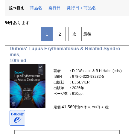
商品名
発行日
発行日＋商品名
並べ替え
あります
54件
1
2
次
最後
Dubois' Lupus Erythematosus & Related Syndro
mes,
10th ed.
著者
：D.J.Wallace & B.H.Hahn (eds.)
ISBN
：978-0-323-93232-5
出版社
：ELSEVIER
出版年
：2025年
ページ数
：910pp.
41,569円
定価
(本体37,790円 ＋ 税)