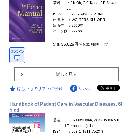
著者
：J.K.Oh, G.C.Kane, J.B.Seward, e
t al.
ISBN
：978-1-4963-1219-8
出版社
：WOLTERS KLUWER
出版年
：2019年
ページ数
：722pp.
36,025円
定価
(本体32,750円 ＋ 税)
詳しく見る
ほしいものリストに登録
いいね
Handbook of Patient Care in Vascular Diseases, 6t
h ed.
著者
：T.E.Rasmussen, W.D.Clouse & B.
H.Tonnessen (eds.)
ISBN
：978-1-4511-7523-3