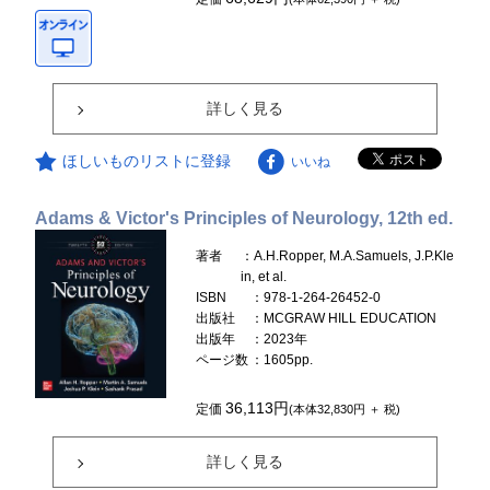
詳しく見る
ほしいものリストに登録
いいね
Adams & Victor's Principles of Neurology, 12th ed.
著者
：A.H.Ropper, M.A.Samuels, J.P.Kle
in, et al.
ISBN
：978-1-264-26452-0
出版社
：MCGRAW HILL EDUCATION
出版年
：2023年
ページ数
：1605pp.
36,113円
定価
(本体32,830円 ＋ 税)
詳しく見る