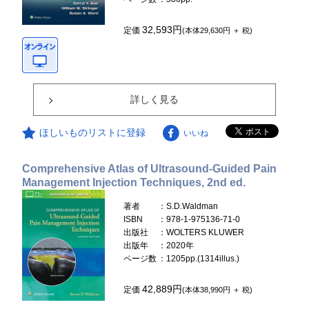
32,593円
定価
(本体29,630円 ＋ 税)
詳しく見る
ほしいものリストに登録
いいね
Comprehensive Atlas of Ultrasound-Guided Pain
Management Injection Techniques, 2nd ed.
著者
：S.D.Waldman
ISBN
：978-1-975136-71-0
出版社
：WOLTERS KLUWER
出版年
：2020年
ページ数
：1205pp.(1314illus.)
42,889円
定価
(本体38,990円 ＋ 税)