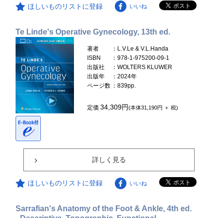
ほしいものリストに登録
いいね
Te Linde's Operative Gynecology, 13th ed.
著者
：L.V.Le & V.L.Handa
ISBN
：978-1-975200-09-1
出版社
：WOLTERS KLUWER
出版年
：2024年
ページ数
：839pp.
34,309円
定価
(本体31,190円 ＋ 税)
詳しく見る
ほしいものリストに登録
いいね
Sarrafian's Anatomy of the Foot & Ankle, 4th ed.