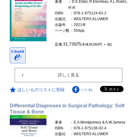
著者
：D.E.Elder, R.Elenitsas, A.L.Rubin,
et al.
ISBN
：978-1-975124-63-2
出版社
：WOLTERS KLUWER
出版年
：2021年
ページ数
：554pp.
31,735円
定価
(本体28,850円 ＋ 税)
詳しく見る
ほしいものリストに登録
いいね
Differential Diagnoses in Surgical Pathology: Soft
Tissue & Bone
著者
：E.A.Montgomery & A.W.Jamess
ISBN
：978-1-975136-02-4
出版社
：WOLTERS KLUWER