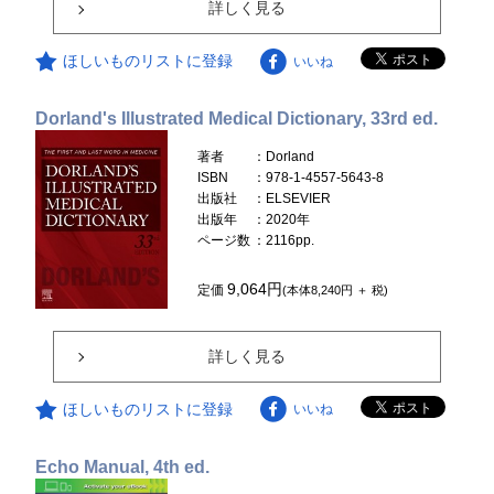
詳しく見る
ほしいものリストに登録
いいね
Dorland's Illustrated Medical Dictionary, 33rd ed.
著者
：Dorland
ISBN
：978-1-4557-5643-8
出版社
：ELSEVIER
出版年
：2020年
ページ数
：2116pp.
9,064円
定価
(本体8,240円 ＋ 税)
詳しく見る
ほしいものリストに登録
いいね
Echo Manual, 4th ed.