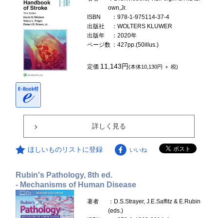
own,Jr.
ISBN
：978-1-975114-37-4
出版社
：WOLTERS KLUWER
出版年
：2020年
ページ数
：427pp.(50illus.)
11,143円
定価
(本体10,130円 ＋ 税)
詳しく見る
ほしいものリストに登録
いいね
Rubin's Pathology, 8th ed.
- Mechanisms of Human Disease
著者
：D.S.Strayer, J.E.Saffitz & E.Rubin
(eds.)