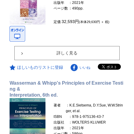
出版年
：2021年
ページ数
：490pp.
32,593円
定価
(本体29,630円 ＋ 税)
詳しく見る
ほしいものリストに登録
いいね
Wasserman & Whipp's Principles of Exercise Testi
ng &
Interpretation, 6th ed.
著者
：K.E.Sietsema, D.Y.Sue, W.W.Strin
ger, et al.
ISBN
：978-1-975136-43-7
出版社
：WOLTERS KLUWER
出版年
：2021年
ページ数
：586pp.