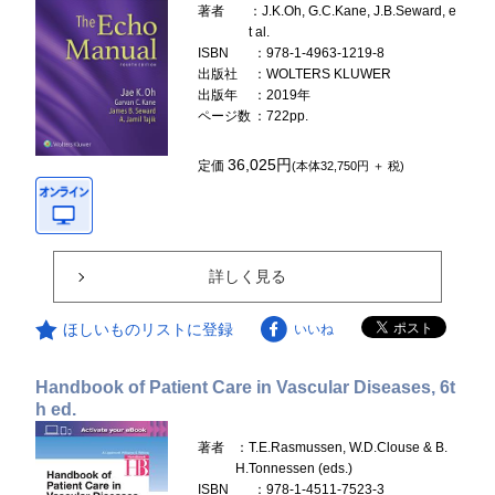
著者
：J.K.Oh, G.C.Kane, J.B.Seward, e
t al.
ISBN
：978-1-4963-1219-8
出版社
：WOLTERS KLUWER
出版年
：2019年
ページ数
：722pp.
36,025円
定価
(本体32,750円 ＋ 税)
詳しく見る
ほしいものリストに登録
いいね
Handbook of Patient Care in Vascular Diseases, 6t
h ed.
著者
：T.E.Rasmussen, W.D.Clouse & B.
H.Tonnessen (eds.)
ISBN
：978-1-4511-7523-3