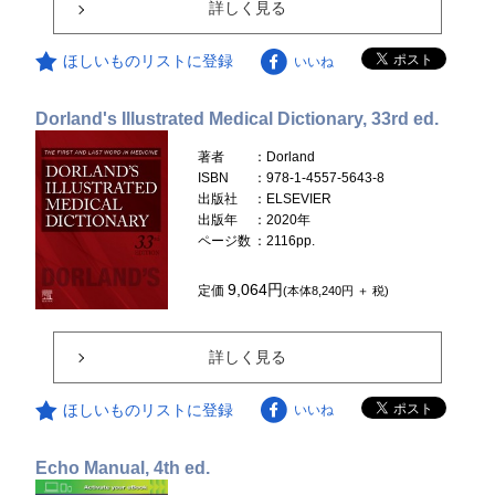
詳しく見る
ほしいものリストに登録
いいね
Dorland's Illustrated Medical Dictionary, 33rd ed.
著者
：Dorland
ISBN
：978-1-4557-5643-8
出版社
：ELSEVIER
出版年
：2020年
ページ数
：2116pp.
9,064円
定価
(本体8,240円 ＋ 税)
詳しく見る
ほしいものリストに登録
いいね
Echo Manual, 4th ed.