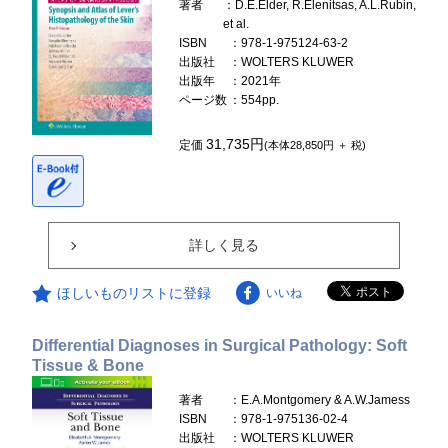
著者
：D.E.Elder, R.Elenitsas, A.L.Rubin,
et al.
ISBN
：978-1-975124-63-2
出版社
：WOLTERS KLUWER
出版年
：2021年
ページ数
：554pp.
31,735円
定価
(本体28,850円 ＋ 税)
詳しく見る
ほしいものリストに登録
いいね
Differential Diagnoses in Surgical Pathology: Soft
Tissue & Bone
著者
：E.A.Montgomery & A.W.Jamess
ISBN
：978-1-975136-02-4
出版社
：WOLTERS KLUWER