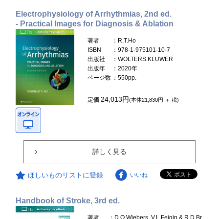
Electrophysiology of Arrhythmias, 2nd ed.
- Practical Images for Diagnosis & Ablation
著者
：R.T.Ho
ISBN
：978-1-975101-10-7
出版社
：WOLTERS KLUWER
出版年
：2020年
ページ数
：550pp.
24,013円
定価
(本体21,830円 ＋ 税)
詳しく見る
ほしいものリストに登録
いいね
Handbook of Stroke, 3rd ed.
著者
：D.O.Wiebers, V.L.Feigin & R.D.Br