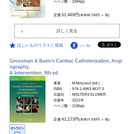
ページ数
：1094pp.
51,469円
定価
(本体46,790円 ＋ 税)
詳しく見る
ほしいものリストに登録
いいね
Grossman & Baim's Cardiac Catheterization, Angi
ography,
& Intervention, 9th ed.
著者
：M.Moscucci (ed.)
ISBN
：978-1-4963-8637-3
出版社
：WOLTERS KLUWER
出版年
：2021年
ページ数
：1196pp.
41,173円
定価
(本体37,430円 ＋ 税)