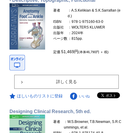
- Descriptive, Topographic, Functional
著者
：A.S.Kelikian & S.K.Sarrafian (e
d.)
ISBN
：978-1-975160-63-0
出版社
：WOLTERS KLUWER
出版年
：2024年
ページ数
：815pp.
51,469円
定価
(本体46,790円 ＋ 税)
詳しく見る
ほしいものリストに登録
いいね
Designing Clinical Research, 5th ed.
著者
：W.S.Browner, T.B.Newman, S.R.C
ummings, et al.