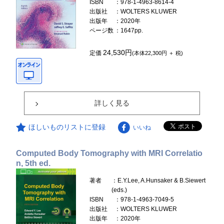
ISBN
：978-1-4963-8614-4
出版社
：WOLTERS KLUWER
出版年
：2020年
ページ数
：1647pp.
24,530円
定価
(本体22,300円 ＋ 税)
詳しく見る
ほしいものリストに登録
いいね
Computed Body Tomography with MRI Correlatio
n, 5th ed.
著者
：E.Y.Lee, A.Hunsaker & B.Siewert
(eds.)
ISBN
：978-1-4963-7049-5
出版社
：WOLTERS KLUWER
出版年
：2020年