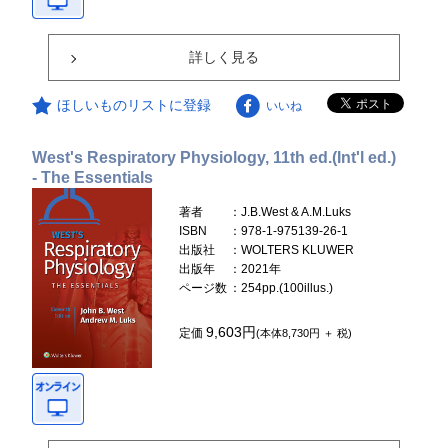
詳しく見る
ほしいものリストに登録
いいね
West's Respiratory Physiology, 11th ed.(Int'l ed.)
- The Essentials
著者
：J.B.West & A.M.Luks
ISBN
：978-1-975139-26-1
出版社
：WOLTERS KLUWER
出版年
：2021年
ページ数
：254pp.(100illus.)
9,603円
定価
(本体8,730円 ＋ 税)