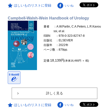
ほしいものリストに登録
いいね
Campbell-Walsh-Wein Handbook of Urology
著者
：A.W.Partin, C.A.Peters, L.R.Kavou
ssi, et al.
ISBN
：978-0-323-82747-8
出版社
：ELSEVIER
出版年
：2022年
ページ数
：879pp.
18,139円
定価
(本体16,490円 ＋ 税)
詳しく見る
ほしいものリストに登録
いいね