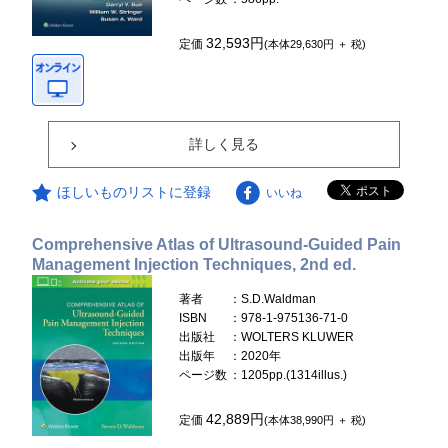
32,593円
定価
(本体29,630円 ＋ 税)
詳しく見る
ほしいものリストに登録
いいね
Comprehensive Atlas of Ultrasound-Guided Pain
Management Injection Techniques, 2nd ed.
著者
：S.D.Waldman
ISBN
：978-1-975136-71-0
出版社
：WOLTERS KLUWER
出版年
：2020年
ページ数
：1205pp.(1314illus.)
42,889円
定価
(本体38,990円 ＋ 税)