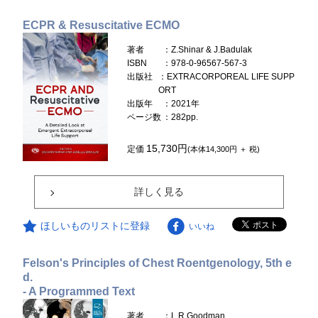
ECPR & Resuscitative ECMO
著者
：Z.Shinar & J.Badulak
ISBN
：978-0-96567-567-3
出版社
：EXTRACORPOREAL LIFE SUPP
ORT
出版年
：2021年
ページ数
：282pp.
15,730円
定価
(本体14,300円 ＋ 税)
詳しく見る
ほしいものリストに登録
いいね
Felson's Principles of Chest Roentgenology, 5th e
d.
- A Programmed Text
著者
：L.R.Goodman