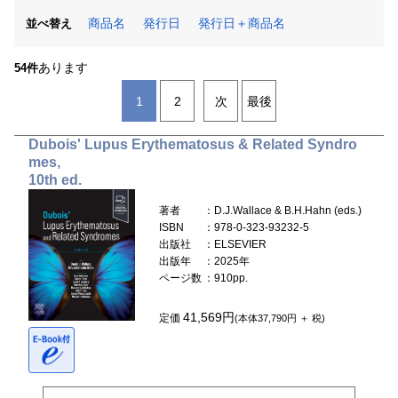
商品名
発行日
発行日＋商品名
並べ替え
あります
54件
1
2
次
最後
Dubois' Lupus Erythematosus & Related Syndro
mes,
10th ed.
著者
：D.J.Wallace & B.H.Hahn (eds.)
ISBN
：978-0-323-93232-5
出版社
：ELSEVIER
出版年
：2025年
ページ数
：910pp.
41,569円
定価
(本体37,790円 ＋ 税)