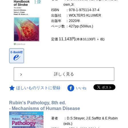
own,Jr.
ISBN
：978-1-975114-37-4
出版社
：WOLTERS KLUWER
出版年
：2020年
ページ数
：427pp.(50illus.)
11,143円
定価
(本体10,130円 ＋ 税)
詳しく見る
ほしいものリストに登録
いいね
Rubin's Pathology, 8th ed.
- Mechanisms of Human Disease
著者
：D.S.Strayer, J.E.Saffitz & E.Rubin
(eds.)