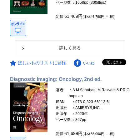
ページ数
：1658pp.(300illus.)
51,469円
定価
(本体46,790円 ＋ 税)
詳しく見る
ほしいものリストに登録
いいね
Diagnostic Imaging: Oncology, 2nd ed.
著者
：A.M.Shaaban, M.Rezvani & P.R.C
hapman
ISBN
：978-0-323-66112-6
出版社
：AMIRSYS,INC.
出版年
：2020年
ページ数
：867pp.
61,699円
定価
(本体56,090円 ＋ 税)