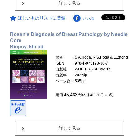
詳しく見る
ほしいものリストに登録
いいね
Rosen's Diagnosis of Breast Pathology by Needle
Core
Biopsy, 5th ed.
著者
：S.A.Hoda, R.S.Hoda & E.Zhong
ISBN
：978-1-975198-36-7
出版社
：WOLTERS KLUWER
出版年
：2025年
ページ数
：535pp.
45,463円
定価
(本体41,330円 ＋ 税)
詳しく見る