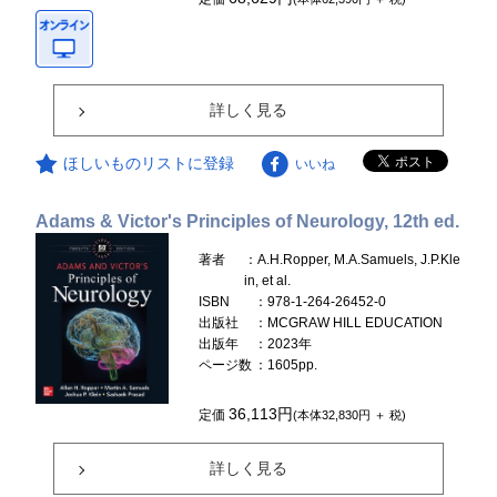
詳しく見る
ほしいものリストに登録
いいね
Adams & Victor's Principles of Neurology, 12th ed.
著者
：A.H.Ropper, M.A.Samuels, J.P.Kle
in, et al.
ISBN
：978-1-264-26452-0
出版社
：MCGRAW HILL EDUCATION
出版年
：2023年
ページ数
：1605pp.
36,113円
定価
(本体32,830円 ＋ 税)
詳しく見る