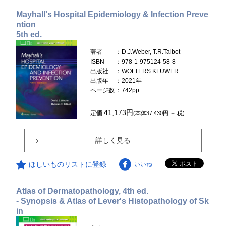
Mayhall's Hospital Epidemiology & Infection Preve
ntion
5th ed.
著者
：D.J.Weber, T.R.Talbot
ISBN
：978-1-975124-58-8
出版社
：WOLTERS KLUWER
出版年
：2021年
ページ数
：742pp.
41,173円
定価
(本体37,430円 ＋ 税)
詳しく見る
ほしいものリストに登録
いいね
Atlas of Dermatopathology, 4th ed.
- Synopsis & Atlas of Lever's Histopathology of Sk
in