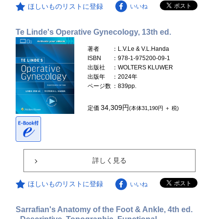
ほしいものリストに登録
いいね
Te Linde's Operative Gynecology, 13th ed.
著者
：L.V.Le & V.L.Handa
ISBN
：978-1-975200-09-1
出版社
：WOLTERS KLUWER
出版年
：2024年
ページ数
：839pp.
34,309円
定価
(本体31,190円 ＋ 税)
詳しく見る
ほしいものリストに登録
いいね
Sarrafian's Anatomy of the Foot & Ankle, 4th ed.