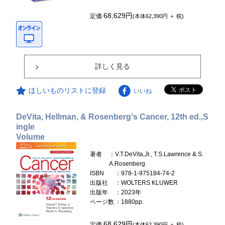
68,629円
定価
(本体62,390円 ＋ 税)
詳しく見る
ほしいものリストに登録
いいね
DeVita, Hellman, & Rosenberg's Cancer, 12th ed.,S
ingle
Volume
著者
：V.T.DeVita,Jr., T.S.Lawrence & S.
A.Rosenberg
ISBN
：978-1-975184-74-2
出版社
：WOLTERS KLUWER
出版年
：2023年
ページ数
：1880pp.
68,629円
定価
(本体62,390円 ＋ 税)