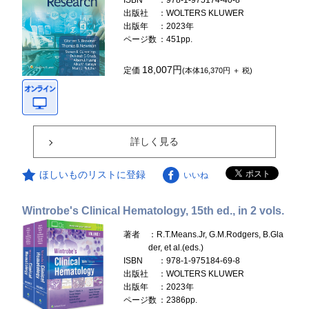
ISBN
：978-1-975174-40-8
出版社
：WOLTERS KLUWER
出版年
：2023年
ページ数
：451pp.
18,007円
定価
(本体16,370円 ＋ 税)
詳しく見る
ほしいものリストに登録
いいね
Wintrobe's Clinical Hematology, 15th ed., in 2 vols.
著者
：R.T.Means.Jr, G.M.Rodgers, B.Gla
der, et al.(eds.)
ISBN
：978-1-975184-69-8
出版社
：WOLTERS KLUWER
出版年
：2023年
ページ数
：2386pp.