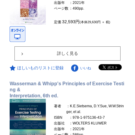
出版年
：2021年
ページ数
：490pp.
32,593円
定価
(本体29,630円 ＋ 税)
詳しく見る
ほしいものリストに登録
いいね
Wasserman & Whipp's Principles of Exercise Testi
ng &
Interpretation, 6th ed.
著者
：K.E.Sietsema, D.Y.Sue, W.W.Strin
ger, et al.
ISBN
：978-1-975136-43-7
出版社
：WOLTERS KLUWER
出版年
：2021年
ページ数
：586pp.