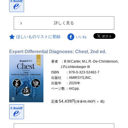
詳しく見る
ほしいものリストに登録
いいね
Expert Differential Diagnoses: Chest, 2nd ed.
著者
：B.W.Carter, M.L.R.-De-Christenson,
J.P.Lichtenbeger III
ISBN
：978-0-323-52482-7
出版社
：AMIRSYS,INC.
出版年
：2020年
ページ数
：441pp.
54,439円
定価
(本体49,490円 ＋ 税)