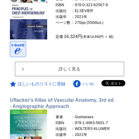
ISBN
：978-0-323-62567-8
出版社
：ELSEVIER
出版年
：2021年
ページ数
：270pp.(550illus.)
16,324円
定価
(本体14,840円 ＋ 税)
詳しく見る
ほしいものリストに登録
いいね
Uflacker's Atlas of Vascular Anatomy, 3rd ed.
- Angiographic Approach
著者
：Guimaraes
ISBN
：978-1-4963-5601-7
出版社
：WOLTERS KLUWER
出版年
：2021年