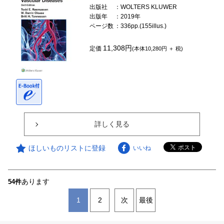
出版社
：WOLTERS KLUWER
出版年
：2019年
ページ数
：336pp.(155illus.)
11,308円
定価
(本体10,280円 ＋ 税)
詳しく見る
ほしいものリストに登録
いいね
あります
54件
1
2
次
最後