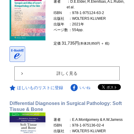
著者
：D.E.Elder, R.Elenitsas, A.L.Rubin,
et al.
ISBN
：978-1-975124-63-2
出版社
：WOLTERS KLUWER
出版年
：2021年
ページ数
：554pp.
31,735円
定価
(本体28,850円 ＋ 税)
詳しく見る
ほしいものリストに登録
いいね
Differential Diagnoses in Surgical Pathology: Soft
Tissue & Bone
著者
：E.A.Montgomery & A.W.Jamess
ISBN
：978-1-975136-02-4
出版社
：WOLTERS KLUWER