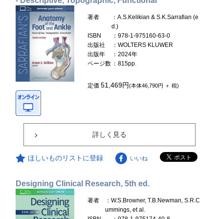
- Descriptive, Topographic, Functional
著者
：A.S.Kelikian & S.K.Sarrafian (e
d.)
ISBN
：978-1-975160-63-0
出版社
：WOLTERS KLUWER
出版年
：2024年
ページ数
：815pp.
51,469円
定価
(本体46,790円 ＋ 税)
詳しく見る
ほしいものリストに登録
いいね
Designing Clinical Research, 5th ed.
著者
：W.S.Browner, T.B.Newman, S.R.C
ummings, et al.