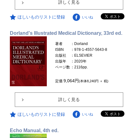
詳しく見る
ほしいものリストに登録
いいね
Dorland's Illustrated Medical Dictionary, 33rd ed.
著者
：Dorland
ISBN
：978-1-4557-5643-8
出版社
：ELSEVIER
出版年
：2020年
ページ数
：2116pp.
9,064円
定価
(本体8,240円 ＋ 税)
詳しく見る
ほしいものリストに登録
いいね
Echo Manual, 4th ed.