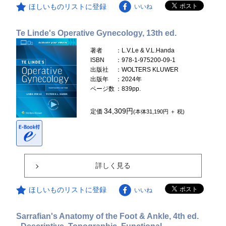
ほしいものリストに登録
いいね
Te Linde's Operative Gynecology, 13th ed.
著者
：L.V.Le & V.L.Handa
ISBN
：978-1-975200-09-1
出版社
：WOLTERS KLUWER
出版年
：2024年
ページ数
：839pp.
34,309円
定価
(本体31,190円 ＋ 税)
詳しく見る
ほしいものリストに登録
いいね
Sarrafian's Anatomy of the Foot & Ankle, 4th ed.