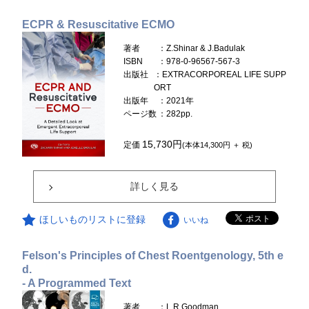
ECPR & Resuscitative ECMO
著者
：Z.Shinar & J.Badulak
ISBN
：978-0-96567-567-3
出版社
：EXTRACORPOREAL LIFE SUPP
ORT
出版年
：2021年
ページ数
：282pp.
15,730円
定価
(本体14,300円 ＋ 税)
詳しく見る
ほしいものリストに登録
いいね
Felson's Principles of Chest Roentgenology, 5th e
d.
- A Programmed Text
著者
：L.R.Goodman