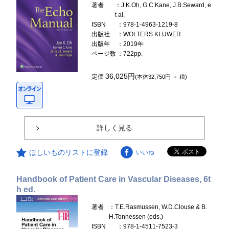
著者
：J.K.Oh, G.C.Kane, J.B.Seward, e
t al.
ISBN
：978-1-4963-1219-8
出版社
：WOLTERS KLUWER
出版年
：2019年
ページ数
：722pp.
36,025円
定価
(本体32,750円 ＋ 税)
詳しく見る
ほしいものリストに登録
いいね
Handbook of Patient Care in Vascular Diseases, 6t
h ed.
著者
：T.E.Rasmussen, W.D.Clouse & B.
H.Tonnessen (eds.)
ISBN
：978-1-4511-7523-3