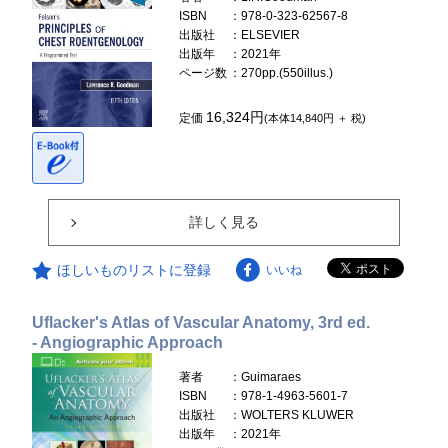
ISBN
：978-0-323-62567-8
出版社
：ELSEVIER
出版年
：2021年
ページ数
：270pp.(550illus.)
16,324円
定価
(本体14,840円 ＋ 税)
詳しく見る
ほしいものリストに登録
いいね
Uflacker's Atlas of Vascular Anatomy, 3rd ed.
- Angiographic Approach
著者
：Guimaraes
ISBN
：978-1-4963-5601-7
出版社
：WOLTERS KLUWER
出版年
：2021年