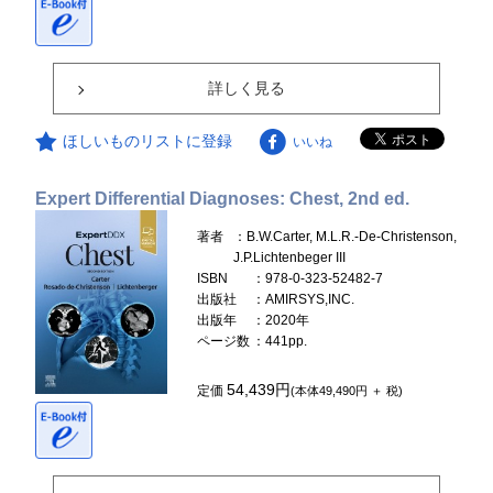
詳しく見る
ほしいものリストに登録
いいね
Expert Differential Diagnoses: Chest, 2nd ed.
著者
：B.W.Carter, M.L.R.-De-Christenson,
J.P.Lichtenbeger III
ISBN
：978-0-323-52482-7
出版社
：AMIRSYS,INC.
出版年
：2020年
ページ数
：441pp.
54,439円
定価
(本体49,490円 ＋ 税)