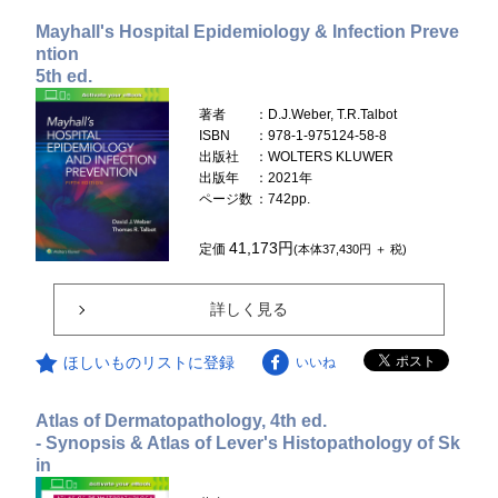
Mayhall's Hospital Epidemiology & Infection Preve
ntion
5th ed.
著者
：D.J.Weber, T.R.Talbot
ISBN
：978-1-975124-58-8
出版社
：WOLTERS KLUWER
出版年
：2021年
ページ数
：742pp.
41,173円
定価
(本体37,430円 ＋ 税)
詳しく見る
ほしいものリストに登録
いいね
Atlas of Dermatopathology, 4th ed.
- Synopsis & Atlas of Lever's Histopathology of Sk
in