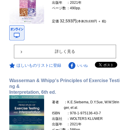
出版年
：2021年
ページ数
：490pp.
32,593円
定価
(本体29,630円 ＋ 税)
詳しく見る
ほしいものリストに登録
いいね
Wasserman & Whipp's Principles of Exercise Testi
ng &
Interpretation, 6th ed.
著者
：K.E.Sietsema, D.Y.Sue, W.W.Strin
ger, et al.
ISBN
：978-1-975136-43-7
出版社
：WOLTERS KLUWER
出版年
：2021年
ページ数
：586pp.