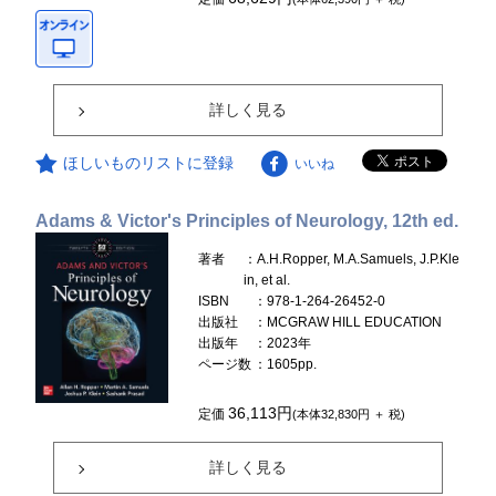
詳しく見る
ほしいものリストに登録
いいね
Adams & Victor's Principles of Neurology, 12th ed.
著者
：A.H.Ropper, M.A.Samuels, J.P.Kle
in, et al.
ISBN
：978-1-264-26452-0
出版社
：MCGRAW HILL EDUCATION
出版年
：2023年
ページ数
：1605pp.
36,113円
定価
(本体32,830円 ＋ 税)
詳しく見る