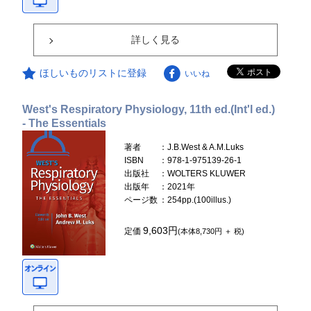
詳しく見る
ほしいものリストに登録
いいね
West's Respiratory Physiology, 11th ed.(Int'l ed.)
- The Essentials
著者
：J.B.West & A.M.Luks
ISBN
：978-1-975139-26-1
出版社
：WOLTERS KLUWER
出版年
：2021年
ページ数
：254pp.(100illus.)
9,603円
定価
(本体8,730円 ＋ 税)