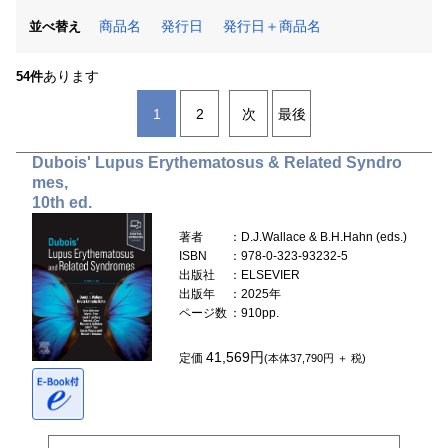
商品名
発行日
発行日＋商品名
並べ替え
あります
54件
1
2
次
最後
Dubois' Lupus Erythematosus & Related Syndro
mes,
10th ed.
著者
：D.J.Wallace & B.H.Hahn (eds.)
ISBN
：978-0-323-93232-5
出版社
：ELSEVIER
出版年
：2025年
ページ数
：910pp.
41,569円
定価
(本体37,790円 ＋ 税)