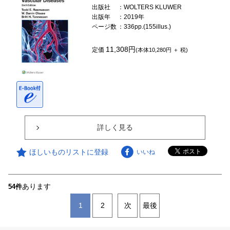
出版社
：WOLTERS KLUWER
出版年
：2019年
ページ数
：336pp.(155illus.)
11,308円
定価
(本体10,280円 ＋ 税)
詳しく見る
ほしいものリストに登録
いいね
あります
54件
1
2
次
最後