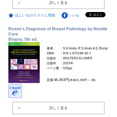
詳しく見る
ほしいものリストに登録
いいね
Rosen's Diagnosis of Breast Pathology by Needle
Core
Biopsy, 5th ed.
著者
：S.A.Hoda, R.S.Hoda & E.Zhong
ISBN
：978-1-975198-36-7
出版社
：WOLTERS KLUWER
出版年
：2025年
ページ数
：535pp.
45,463円
定価
(本体41,330円 ＋ 税)
詳しく見る