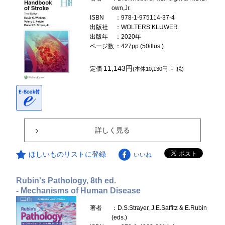
own,Jr.
ISBN
：978-1-975114-37-4
出版社
：WOLTERS KLUWER
出版年
：2020年
ページ数
：427pp.(50illus.)
11,143円
定価
(本体10,130円 ＋ 税)
詳しく見る
ほしいものリストに登録
いいね
Rubin's Pathology, 8th ed.
- Mechanisms of Human Disease
著者
：D.S.Strayer, J.E.Saffitz & E.Rubin
(eds.)