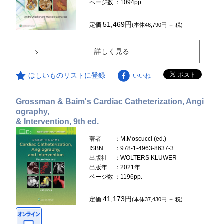
ページ数
：1094pp.
51,469円
定価
(本体46,790円 ＋ 税)
詳しく見る
ほしいものリストに登録
いいね
Grossman & Baim's Cardiac Catheterization, Angi
ography,
& Intervention, 9th ed.
著者
：M.Moscucci (ed.)
ISBN
：978-1-4963-8637-3
出版社
：WOLTERS KLUWER
出版年
：2021年
ページ数
：1196pp.
41,173円
定価
(本体37,430円 ＋ 税)