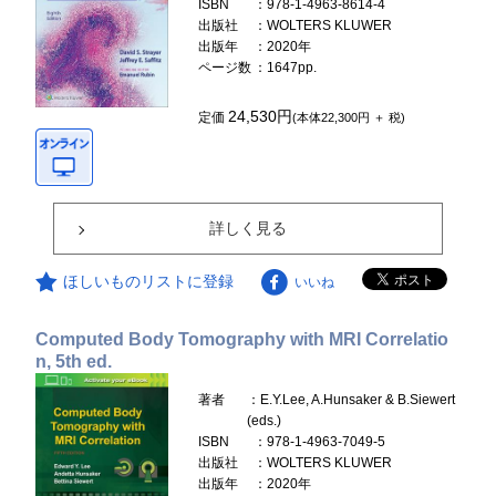
ISBN
：978-1-4963-8614-4
出版社
：WOLTERS KLUWER
出版年
：2020年
ページ数
：1647pp.
24,530円
定価
(本体22,300円 ＋ 税)
詳しく見る
ほしいものリストに登録
いいね
Computed Body Tomography with MRI Correlatio
n, 5th ed.
著者
：E.Y.Lee, A.Hunsaker & B.Siewert
(eds.)
ISBN
：978-1-4963-7049-5
出版社
：WOLTERS KLUWER
出版年
：2020年