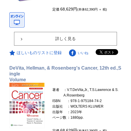
68,629円
定価
(本体62,390円 ＋ 税)
詳しく見る
ほしいものリストに登録
いいね
DeVita, Hellman, & Rosenberg's Cancer, 12th ed.,S
ingle
Volume
著者
：V.T.DeVita,Jr., T.S.Lawrence & S.
A.Rosenberg
ISBN
：978-1-975184-74-2
出版社
：WOLTERS KLUWER
出版年
：2023年
ページ数
：1880pp.
68,629円
定価
(本体62,390円 ＋ 税)