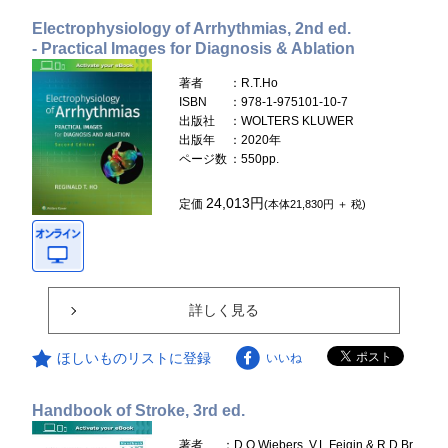
Electrophysiology of Arrhythmias, 2nd ed.
- Practical Images for Diagnosis & Ablation
著者
：R.T.Ho
ISBN
：978-1-975101-10-7
出版社
：WOLTERS KLUWER
出版年
：2020年
ページ数
：550pp.
24,013円
定価
(本体21,830円 ＋ 税)
詳しく見る
ほしいものリストに登録
いいね
Handbook of Stroke, 3rd ed.
著者
：D.O.Wiebers, V.L.Feigin & R.D.Br