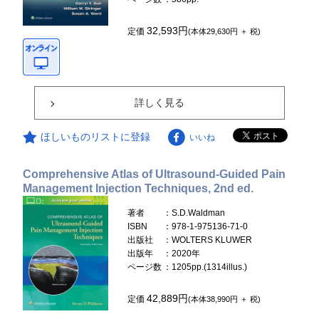
32,593円
定価
(本体29,630円 ＋ 税)
詳しく見る
ほしいものリストに登録
いいね
Comprehensive Atlas of Ultrasound-Guided Pain
Management Injection Techniques, 2nd ed.
著者
：S.D.Waldman
ISBN
：978-1-975136-71-0
出版社
：WOLTERS KLUWER
出版年
：2020年
ページ数
：1205pp.(1314illus.)
42,889円
定価
(本体38,990円 ＋ 税)