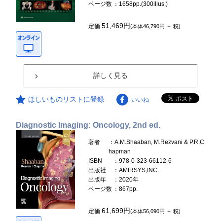
ページ数
：1658pp.(300illus.)
51,469円
定価
(本体46,790円 ＋ 税)
詳しく見る
ほしいものリストに登録
いいね
Diagnostic Imaging: Oncology, 2nd ed.
著者
：A.M.Shaaban, M.Rezvani & P.R.C
hapman
ISBN
：978-0-323-66112-6
出版社
：AMIRSYS,INC.
出版年
：2020年
ページ数
：867pp.
61,699円
定価
(本体56,090円 ＋ 税)