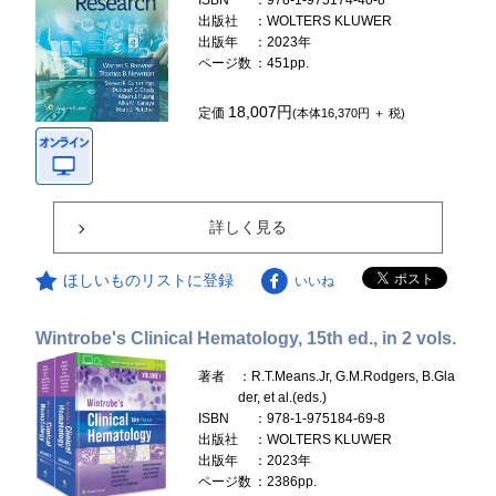
ISBN
：978-1-975174-40-8
出版社
：WOLTERS KLUWER
出版年
：2023年
ページ数
：451pp.
18,007円
定価
(本体16,370円 ＋ 税)
詳しく見る
ほしいものリストに登録
いいね
Wintrobe's Clinical Hematology, 15th ed., in 2 vols.
著者
：R.T.Means.Jr, G.M.Rodgers, B.Gla
der, et al.(eds.)
ISBN
：978-1-975184-69-8
出版社
：WOLTERS KLUWER
出版年
：2023年
ページ数
：2386pp.