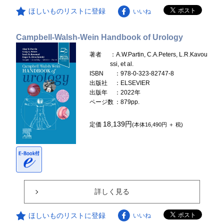
ほしいものリストに登録
いいね
Campbell-Walsh-Wein Handbook of Urology
著者
：A.W.Partin, C.A.Peters, L.R.Kavou
ssi, et al.
ISBN
：978-0-323-82747-8
出版社
：ELSEVIER
出版年
：2022年
ページ数
：879pp.
18,139円
定価
(本体16,490円 ＋ 税)
詳しく見る
ほしいものリストに登録
いいね