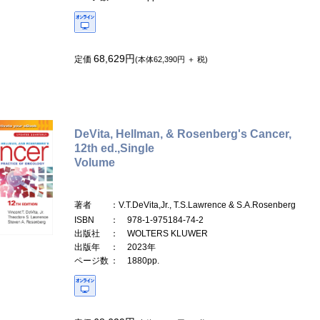
68,629円
定価
(本体62,390円 ＋ 税)
DeVita, Hellman, & Rosenberg's Cancer,
12th ed.,Single
Volume
著者
：V.T.DeVita,Jr., T.S.Lawrence & S.A.Rosenberg
ISBN
： 978-1-975184-74-2
出版社
： WOLTERS KLUWER
出版年
： 2023年
ページ数
： 1880pp.