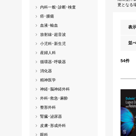
更となる
内科一般･診断･検査
癌･腫瘍
血液･輸血
表
放射線･超音波
並
小児科･新生児
産婦人科
54
件
循環器･呼吸器
消化器
精神医学
神経･脳神経外科
外科･救急･麻酔
整形外科
腎臓･泌尿器
皮膚･形成外科
眼科