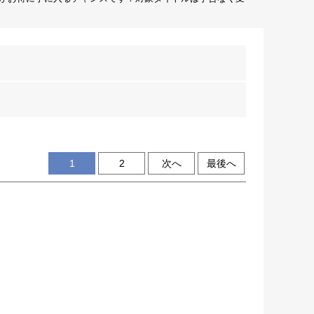
1
2
次へ
最後へ