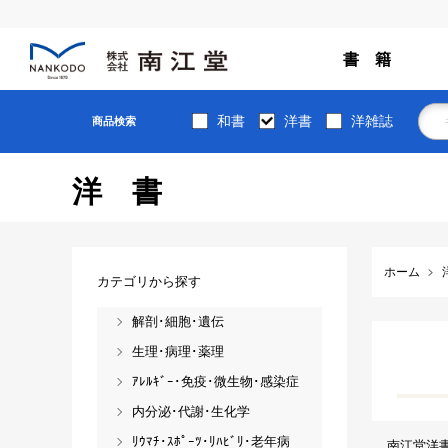
書 籍
和書
洋書
洋雑誌
商品検索
洋書
ホーム
カテゴリから探す
解剖･細胞･遺伝
生理･病理･薬理
ｱﾚﾙｷﾞｰ･免疫･微生物･感染症
内分泌･代謝･生化学
ﾘｳﾏﾁ･ｽﾎﾟｰﾂ･ﾘﾊﾋﾞﾘ･老年病
南江堂洋