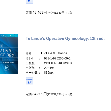
45,463円
定価
(本体41,330円 ＋ 税)
Te Linde's Operative Gynecology, 13th ed.
著者
：L.V.Le & V.L.Handa
ISBN
： 978-1-975200-09-1
出版社
： WOLTERS KLUWER
出版年
： 2024年
ページ数
： 839pp.
34,309円
定価
(本体31,190円 ＋ 税)