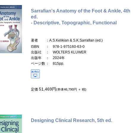
Sarrafian's Anatomy of the Foot & Ankle, 4th
ed.
- Descriptive, Topographic, Functional
著者
：A.S.Kelikian & S.K.Sarrafian (ed.)
ISBN
： 978-1-975160-63-0
出版社
： WOLTERS KLUWER
出版年
： 2024年
ページ数
： 815pp.
51,469円
定価
(本体46,790円 ＋ 税)
Designing Clinical Research, 5th ed.