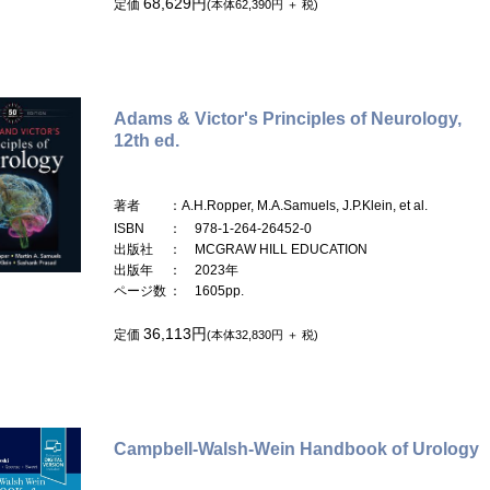
68,629円
定価
(本体62,390円 ＋ 税)
Adams & Victor's Principles of Neurology,
12th ed.
著者
：A.H.Ropper, M.A.Samuels, J.P.Klein, et al.
ISBN
： 978-1-264-26452-0
出版社
： MCGRAW HILL EDUCATION
出版年
： 2023年
ページ数
： 1605pp.
36,113円
定価
(本体32,830円 ＋ 税)
Campbell-Walsh-Wein Handbook of Urology