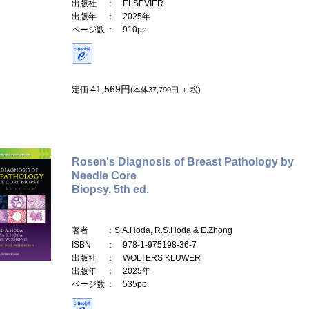
出版社
： ELSEVIER
出版年
： 2025年
ページ数
： 910pp.
41,569円
定価
(本体37,790円 ＋ 税)
Rosen's Diagnosis of Breast Pathology by
Needle Core
Biopsy, 5th ed.
著者
：S.A.Hoda, R.S.Hoda & E.Zhong
ISBN
： 978-1-975198-36-7
出版社
： WOLTERS KLUWER
出版年
： 2025年
ページ数
： 535pp.