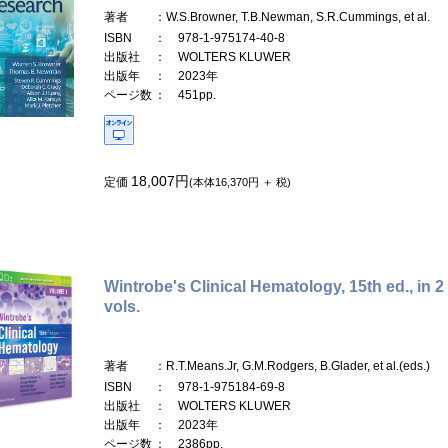
著者
：W.S.Browner, T.B.Newman, S.R.Cummings, et al.
ISBN
： 978-1-975174-40-8
出版社
： WOLTERS KLUWER
出版年
： 2023年
ページ数
： 451pp.
18,007円
定価
(本体16,370円 ＋ 税)
Wintrobe's Clinical Hematology, 15th ed., in 2
vols.
著者
：R.T.Means.Jr, G.M.Rodgers, B.Glader, et al.(eds.)
ISBN
： 978-1-975184-69-8
出版社
： WOLTERS KLUWER
出版年
： 2023年
ページ数
： 2386pp.