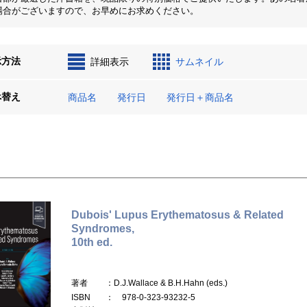
場合がございますので、お早めにお求めください。
示方法
詳細表示
サムネイル
べ替え
商品名
発行日
発行日＋商品名
Dubois' Lupus Erythematosus & Related
Syndromes,
10th ed.
著者
：D.J.Wallace & B.H.Hahn (eds.)
ISBN
： 978-0-323-93232-5