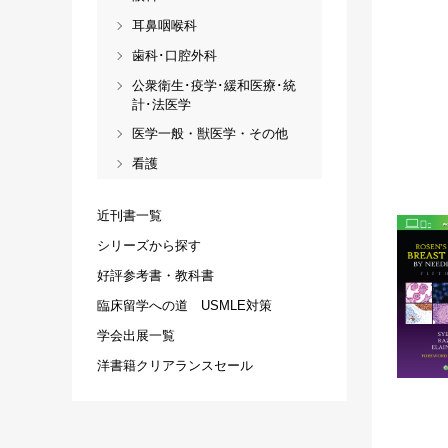
耳鼻咽喉科
歯科･口腔外科
公衆衛生･疫学･緩和医療･統
計･法医学
医学一般・獣医学・その他
看護
近刊書一覧
シリーズから探す
好評参考書・教科書
臨床留学への道 USMLE対策
学会出展一覧
洋書籍クリアランスセール