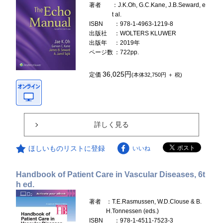
著者
：J.K.Oh, G.C.Kane, J.B.Seward, e
t al.
ISBN
：978-1-4963-1219-8
出版社
：WOLTERS KLUWER
出版年
：2019年
ページ数
：722pp.
36,025円
定価
(本体32,750円 ＋ 税)
詳しく見る
ほしいものリストに登録
いいね
Handbook of Patient Care in Vascular Diseases, 6t
h ed.
著者
：T.E.Rasmussen, W.D.Clouse & B.
H.Tonnessen (eds.)
ISBN
：978-1-4511-7523-3