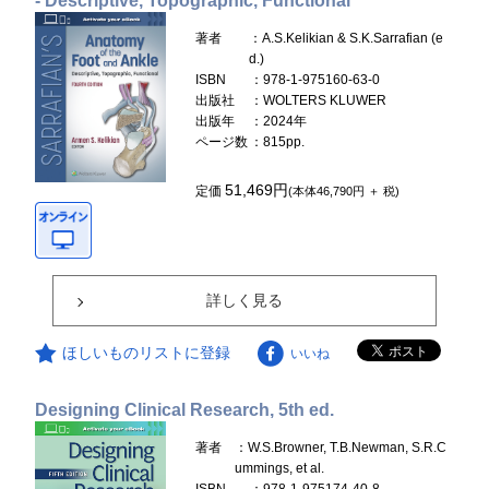
- Descriptive, Topographic, Functional
著者
：A.S.Kelikian & S.K.Sarrafian (e
d.)
ISBN
：978-1-975160-63-0
出版社
：WOLTERS KLUWER
出版年
：2024年
ページ数
：815pp.
51,469円
定価
(本体46,790円 ＋ 税)
詳しく見る
ほしいものリストに登録
いいね
Designing Clinical Research, 5th ed.
著者
：W.S.Browner, T.B.Newman, S.R.C
ummings, et al.