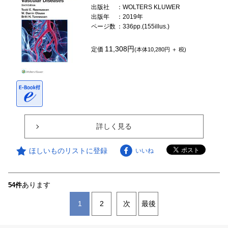
出版社
：WOLTERS KLUWER
出版年
：2019年
ページ数
：336pp.(155illus.)
11,308円
定価
(本体10,280円 ＋ 税)
詳しく見る
ほしいものリストに登録
いいね
あります
54件
1
2
次
最後