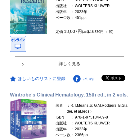
ISBN
：978-1-975174-40-8
出版社
：WOLTERS KLUWER
出版年
：2023年
ページ数
：451pp.
18,007円
定価
(本体16,370円 ＋ 税)
詳しく見る
ほしいものリストに登録
いいね
Wintrobe's Clinical Hematology, 15th ed., in 2 vols.
著者
：R.T.Means.Jr, G.M.Rodgers, B.Gla
der, et al.(eds.)
ISBN
：978-1-975184-69-8
出版社
：WOLTERS KLUWER
出版年
：2023年
ページ数
：2386pp.