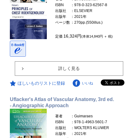
ISBN
：978-0-323-62567-8
出版社
：ELSEVIER
出版年
：2021年
ページ数
：270pp.(550illus.)
16,324円
定価
(本体14,840円 ＋ 税)
詳しく見る
ほしいものリストに登録
いいね
Uflacker's Atlas of Vascular Anatomy, 3rd ed.
- Angiographic Approach
著者
：Guimaraes
ISBN
：978-1-4963-5601-7
出版社
：WOLTERS KLUWER
出版年
：2021年