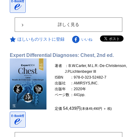
詳しく見る
ほしいものリストに登録
いいね
Expert Differential Diagnoses: Chest, 2nd ed.
著者
：B.W.Carter, M.L.R.-De-Christenson,
J.P.Lichtenbeger III
ISBN
：978-0-323-52482-7
出版社
：AMIRSYS,INC.
出版年
：2020年
ページ数
：441pp.
54,439円
定価
(本体49,490円 ＋ 税)