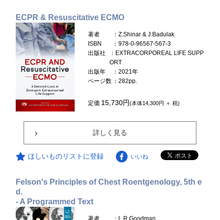
ECPR & Resuscitative ECMO
著者
：Z.Shinar & J.Badulak
ISBN
：978-0-96567-567-3
出版社
：EXTRACORPOREAL LIFE SUPP
ORT
出版年
：2021年
ページ数
：282pp.
15,730円
定価
(本体14,300円 ＋ 税)
詳しく見る
ほしいものリストに登録
いいね
Felson's Principles of Chest Roentgenology, 5th e
d.
- A Programmed Text
著者
：L.R.Goodman