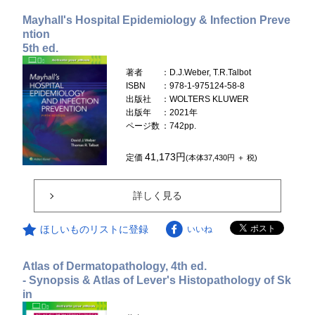
Mayhall's Hospital Epidemiology & Infection Preve
ntion
5th ed.
著者
：D.J.Weber, T.R.Talbot
ISBN
：978-1-975124-58-8
出版社
：WOLTERS KLUWER
出版年
：2021年
ページ数
：742pp.
41,173円
定価
(本体37,430円 ＋ 税)
詳しく見る
ほしいものリストに登録
いいね
Atlas of Dermatopathology, 4th ed.
- Synopsis & Atlas of Lever's Histopathology of Sk
in