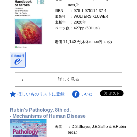
own,Jr.
ISBN
：978-1-975114-37-4
出版社
：WOLTERS KLUWER
出版年
：2020年
ページ数
：427pp.(50illus.)
11,143円
定価
(本体10,130円 ＋ 税)
詳しく見る
ほしいものリストに登録
いいね
Rubin's Pathology, 8th ed.
- Mechanisms of Human Disease
著者
：D.S.Strayer, J.E.Saffitz & E.Rubin
(eds.)