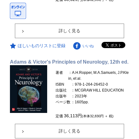
詳しく見る
ほしいものリストに登録
いいね
Adams & Victor's Principles of Neurology, 12th ed.
著者
：A.H.Ropper, M.A.Samuels, J.P.Kle
in, et al.
ISBN
：978-1-264-26452-0
出版社
：MCGRAW HILL EDUCATION
出版年
：2023年
ページ数
：1605pp.
36,113円
定価
(本体32,830円 ＋ 税)
詳しく見る