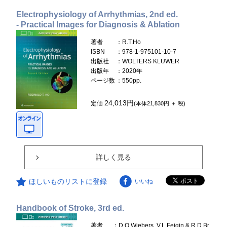
Electrophysiology of Arrhythmias, 2nd ed.
- Practical Images for Diagnosis & Ablation
著者
：R.T.Ho
ISBN
：978-1-975101-10-7
出版社
：WOLTERS KLUWER
出版年
：2020年
ページ数
：550pp.
24,013円
定価
(本体21,830円 ＋ 税)
詳しく見る
ほしいものリストに登録
いいね
Handbook of Stroke, 3rd ed.
著者
：D.O.Wiebers, V.L.Feigin & R.D.Br