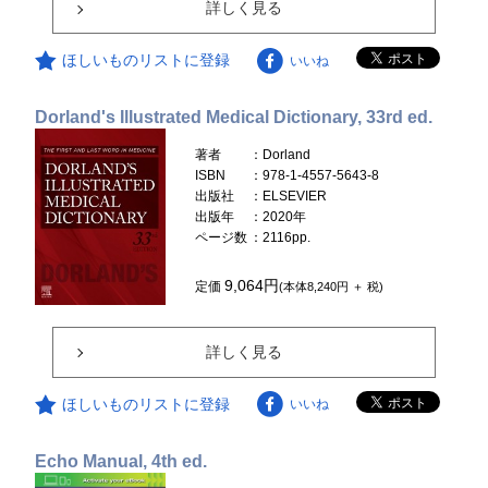
詳しく見る
ほしいものリストに登録
いいね
Dorland's Illustrated Medical Dictionary, 33rd ed.
著者
：Dorland
ISBN
：978-1-4557-5643-8
出版社
：ELSEVIER
出版年
：2020年
ページ数
：2116pp.
9,064円
定価
(本体8,240円 ＋ 税)
詳しく見る
ほしいものリストに登録
いいね
Echo Manual, 4th ed.