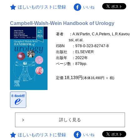
ほしいものリストに登録
いいね
Campbell-Walsh-Wein Handbook of Urology
著者
：A.W.Partin, C.A.Peters, L.R.Kavou
ssi, et al.
ISBN
：978-0-323-82747-8
出版社
：ELSEVIER
出版年
：2022年
ページ数
：879pp.
18,139円
定価
(本体16,490円 ＋ 税)
詳しく見る
ほしいものリストに登録
いいね