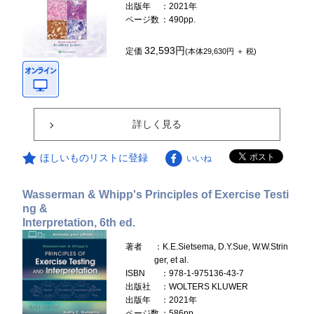
出版年
：2021年
ページ数
：490pp.
32,593円
定価
(本体29,630円 ＋ 税)
詳しく見る
ほしいものリストに登録
いいね
Wasserman & Whipp's Principles of Exercise Testi
ng &
Interpretation, 6th ed.
著者
：K.E.Sietsema, D.Y.Sue, W.W.Strin
ger, et al.
ISBN
：978-1-975136-43-7
出版社
：WOLTERS KLUWER
出版年
：2021年
ページ数
：586pp.