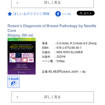
詳しく見る
ほしいものリストに登録
いいね
Rosen's Diagnosis of Breast Pathology by Needle
Core
Biopsy, 5th ed.
著者
：S.A.Hoda, R.S.Hoda & E.Zhong
ISBN
：978-1-975198-36-7
出版社
：WOLTERS KLUWER
出版年
：2025年
ページ数
：535pp.
45,463円
定価
(本体41,330円 ＋ 税)
詳しく見る