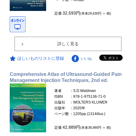
32,593円
定価
(本体29,630円 ＋ 税)
詳しく見る
ほしいものリストに登録
いいね
Comprehensive Atlas of Ultrasound-Guided Pain
Management Injection Techniques, 2nd ed.
著者
：S.D.Waldman
ISBN
：978-1-975136-71-0
出版社
：WOLTERS KLUWER
出版年
：2020年
ページ数
：1205pp.(1314illus.)
42,889円
定価
(本体38,990円 ＋ 税)