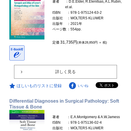
著者
：D.E.Elder, R.Elenitsas, A.L.Rubin,
et al.
ISBN
：978-1-975124-63-2
出版社
：WOLTERS KLUWER
出版年
：2021年
ページ数
：554pp.
31,735円
定価
(本体28,850円 ＋ 税)
詳しく見る
ほしいものリストに登録
いいね
Differential Diagnoses in Surgical Pathology: Soft
Tissue & Bone
著者
：E.A.Montgomery & A.W.Jamess
ISBN
：978-1-975136-02-4
出版社
：WOLTERS KLUWER