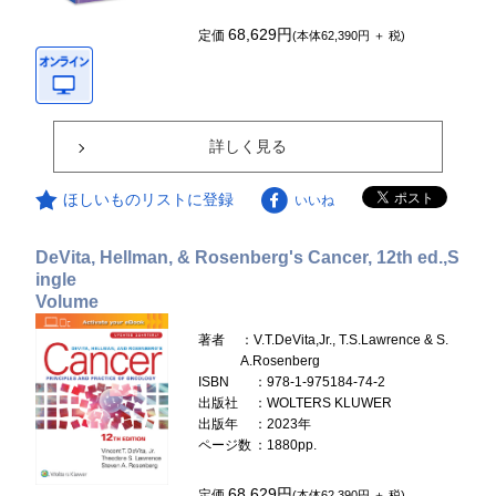
68,629円
定価
(本体62,390円 ＋ 税)
詳しく見る
ほしいものリストに登録
いいね
DeVita, Hellman, & Rosenberg's Cancer, 12th ed.,S
ingle
Volume
著者
：V.T.DeVita,Jr., T.S.Lawrence & S.
A.Rosenberg
ISBN
：978-1-975184-74-2
出版社
：WOLTERS KLUWER
出版年
：2023年
ページ数
：1880pp.
68,629円
定価
(本体62,390円 ＋ 税)