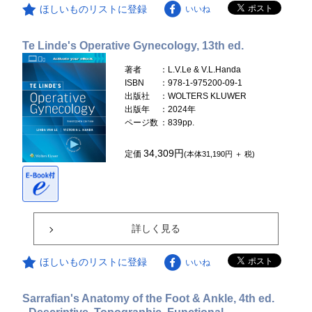
ほしいものリストに登録
いいね
Te Linde's Operative Gynecology, 13th ed.
著者
：L.V.Le & V.L.Handa
ISBN
：978-1-975200-09-1
出版社
：WOLTERS KLUWER
出版年
：2024年
ページ数
：839pp.
34,309円
定価
(本体31,190円 ＋ 税)
詳しく見る
ほしいものリストに登録
いいね
Sarrafian's Anatomy of the Foot & Ankle, 4th ed.