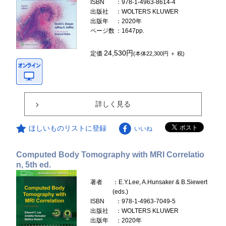
ISBN
：978-1-4963-8614-4
出版社
：WOLTERS KLUWER
出版年
：2020年
ページ数
：1647pp.
24,530円
定価
(本体22,300円 ＋ 税)
詳しく見る
ほしいものリストに登録
いいね
Computed Body Tomography with MRI Correlatio
n, 5th ed.
著者
：E.Y.Lee, A.Hunsaker & B.Siewert
(eds.)
ISBN
：978-1-4963-7049-5
出版社
：WOLTERS KLUWER
出版年
：2020年