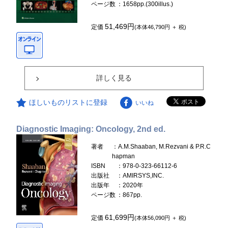
ページ数
：1658pp.(300illus.)
51,469円
定価
(本体46,790円 ＋ 税)
詳しく見る
ほしいものリストに登録
いいね
Diagnostic Imaging: Oncology, 2nd ed.
著者
：A.M.Shaaban, M.Rezvani & P.R.C
hapman
ISBN
：978-0-323-66112-6
出版社
：AMIRSYS,INC.
出版年
：2020年
ページ数
：867pp.
61,699円
定価
(本体56,090円 ＋ 税)