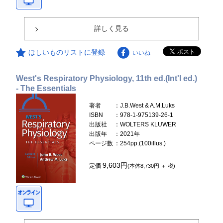
詳しく見る
ほしいものリストに登録
いいね
West's Respiratory Physiology, 11th ed.(Int'l ed.)
- The Essentials
著者
：J.B.West & A.M.Luks
ISBN
：978-1-975139-26-1
出版社
：WOLTERS KLUWER
出版年
：2021年
ページ数
：254pp.(100illus.)
9,603円
定価
(本体8,730円 ＋ 税)