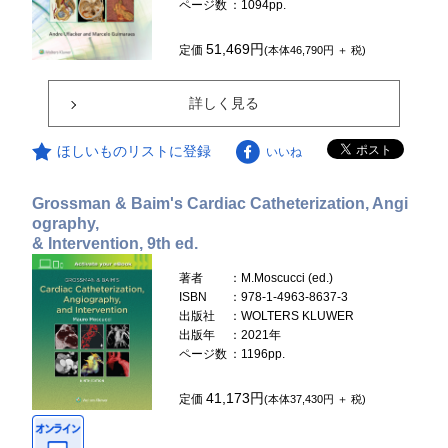
ページ数
：1094pp.
51,469円
定価
(本体46,790円 ＋ 税)
詳しく見る
ほしいものリストに登録
いいね
Grossman & Baim's Cardiac Catheterization, Angi
ography,
& Intervention, 9th ed.
著者
：M.Moscucci (ed.)
ISBN
：978-1-4963-8637-3
出版社
：WOLTERS KLUWER
出版年
：2021年
ページ数
：1196pp.
41,173円
定価
(本体37,430円 ＋ 税)