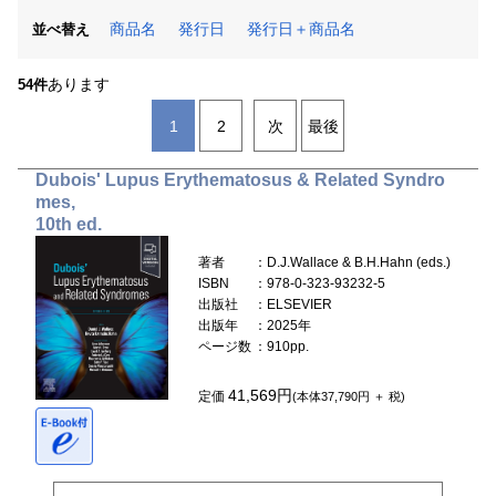
商品名
発行日
発行日＋商品名
並べ替え
あります
54件
1
2
次
最後
Dubois' Lupus Erythematosus & Related Syndro
mes,
10th ed.
著者
：D.J.Wallace & B.H.Hahn (eds.)
ISBN
：978-0-323-93232-5
出版社
：ELSEVIER
出版年
：2025年
ページ数
：910pp.
41,569円
定価
(本体37,790円 ＋ 税)