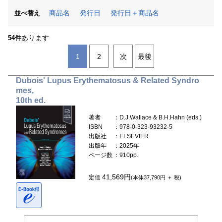
商品名
発行日
発行日＋商品名
並べ替え
あります
54件
1
2
次
最後
Dubois' Lupus Erythematosus & Related Syndro
mes,
10th ed.
著者
：D.J.Wallace & B.H.Hahn (eds.)
ISBN
：978-0-323-93232-5
出版社
：ELSEVIER
出版年
：2025年
ページ数
：910pp.
41,569円
定価
(本体37,790円 ＋ 税)