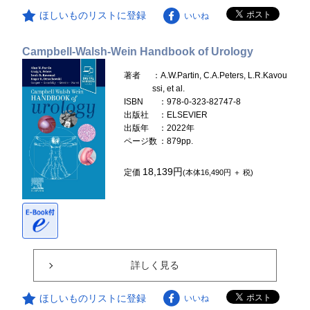
ほしいものリストに登録
いいね
Campbell-Walsh-Wein Handbook of Urology
著者
：A.W.Partin, C.A.Peters, L.R.Kavou
ssi, et al.
ISBN
：978-0-323-82747-8
出版社
：ELSEVIER
出版年
：2022年
ページ数
：879pp.
18,139円
定価
(本体16,490円 ＋ 税)
詳しく見る
ほしいものリストに登録
いいね