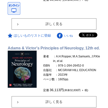
詳しく見る
ほしいものリストに登録
いいね
Adams & Victor's Principles of Neurology, 12th ed.
著者
：A.H.Ropper, M.A.Samuels, J.P.Kle
in, et al.
ISBN
：978-1-264-26452-0
出版社
：MCGRAW HILL EDUCATION
出版年
：2023年
ページ数
：1605pp.
36,113円
定価
(本体32,830円 ＋ 税)
詳しく見る