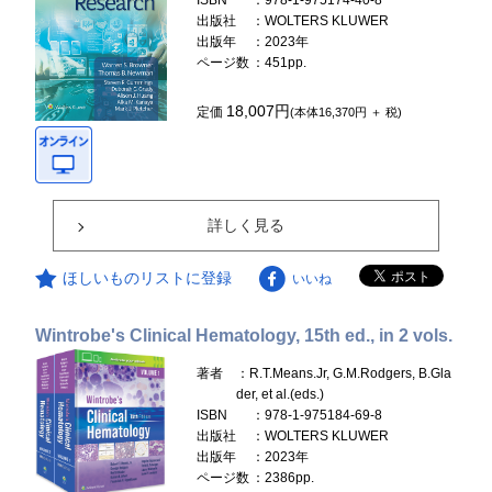
ISBN
：978-1-975174-40-8
出版社
：WOLTERS KLUWER
出版年
：2023年
ページ数
：451pp.
18,007円
定価
(本体16,370円 ＋ 税)
詳しく見る
ほしいものリストに登録
いいね
Wintrobe's Clinical Hematology, 15th ed., in 2 vols.
著者
：R.T.Means.Jr, G.M.Rodgers, B.Gla
der, et al.(eds.)
ISBN
：978-1-975184-69-8
出版社
：WOLTERS KLUWER
出版年
：2023年
ページ数
：2386pp.