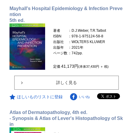
Mayhall's Hospital Epidemiology & Infection Preve
ntion
5th ed.
著者
：D.J.Weber, T.R.Talbot
ISBN
：978-1-975124-58-8
出版社
：WOLTERS KLUWER
出版年
：2021年
ページ数
：742pp.
41,173円
定価
(本体37,430円 ＋ 税)
詳しく見る
ほしいものリストに登録
いいね
Atlas of Dermatopathology, 4th ed.
- Synopsis & Atlas of Lever's Histopathology of Sk
in