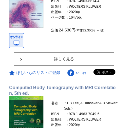
ISBN
：978-1-4963-8614-4
出版社
：WOLTERS KLUWER
出版年
：2020年
ページ数
：1647pp.
24,530円
定価
(本体22,300円 ＋ 税)
詳しく見る
ほしいものリストに登録
いいね
Computed Body Tomography with MRI Correlatio
n, 5th ed.
著者
：E.Y.Lee, A.Hunsaker & B.Siewert
(eds.)
ISBN
：978-1-4963-7049-5
出版社
：WOLTERS KLUWER
出版年
：2020年