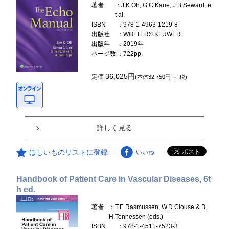
著者
：J.K.Oh, G.C.Kane, J.B.Seward, e
t al.
ISBN
：978-1-4963-1219-8
出版社
：WOLTERS KLUWER
出版年
：2019年
ページ数
：722pp.
36,025円
定価
(本体32,750円 ＋ 税)
詳しく見る
ほしいものリストに登録
いいね
Handbook of Patient Care in Vascular Diseases, 6t
h ed.
著者
：T.E.Rasmussen, W.D.Clouse & B.
H.Tonnessen (eds.)
ISBN
：978-1-4511-7523-3