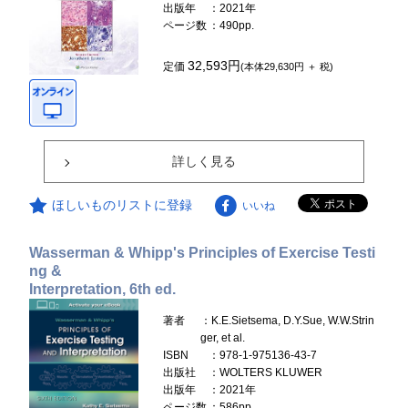
出版年
：2021年
ページ数
：490pp.
32,593円
定価
(本体29,630円 ＋ 税)
詳しく見る
ほしいものリストに登録
いいね
Wasserman & Whipp's Principles of Exercise Testi
ng &
Interpretation, 6th ed.
著者
：K.E.Sietsema, D.Y.Sue, W.W.Strin
ger, et al.
ISBN
：978-1-975136-43-7
出版社
：WOLTERS KLUWER
出版年
：2021年
ページ数
：586pp.