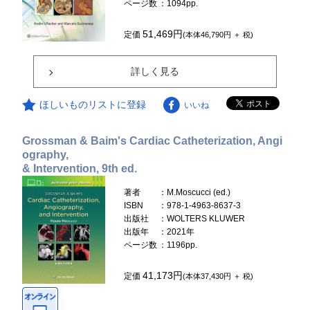
ページ数
：1094pp.
51,469円
定価
(本体46,790円 ＋ 税)
詳しく見る
ほしいものリストに登録
いいね
Grossman & Baim's Cardiac Catheterization, Angi
ography,
& Intervention, 9th ed.
著者
：M.Moscucci (ed.)
ISBN
：978-1-4963-8637-3
出版社
：WOLTERS KLUWER
出版年
：2021年
ページ数
：1196pp.
41,173円
定価
(本体37,430円 ＋ 税)