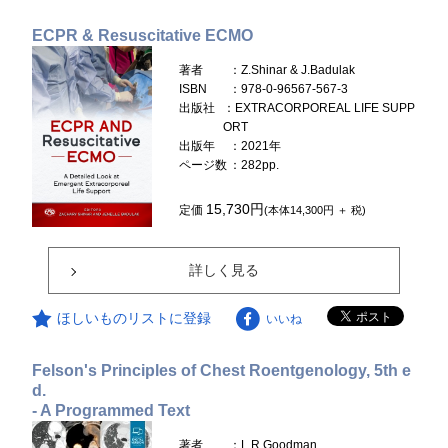
ECPR & Resuscitative ECMO
著者
：Z.Shinar & J.Badulak
ISBN
：978-0-96567-567-3
出版社
：EXTRACORPOREAL LIFE SUPP
ORT
出版年
：2021年
ページ数
：282pp.
15,730円
定価
(本体14,300円 ＋ 税)
詳しく見る
ほしいものリストに登録
いいね
Felson's Principles of Chest Roentgenology, 5th e
d.
- A Programmed Text
著者
：L.R.Goodman