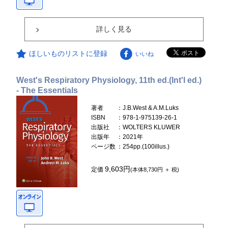
詳しく見る
ほしいものリストに登録
いいね
West's Respiratory Physiology, 11th ed.(Int'l ed.)
- The Essentials
著者
：J.B.West & A.M.Luks
ISBN
：978-1-975139-26-1
出版社
：WOLTERS KLUWER
出版年
：2021年
ページ数
：254pp.(100illus.)
9,603円
定価
(本体8,730円 ＋ 税)