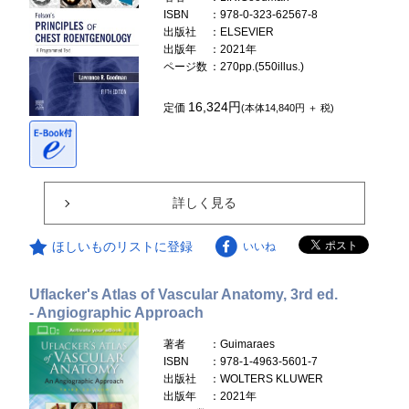
ISBN
：978-0-323-62567-8
出版社
：ELSEVIER
出版年
：2021年
ページ数
：270pp.(550illus.)
16,324円
定価
(本体14,840円 ＋ 税)
詳しく見る
ほしいものリストに登録
いいね
Uflacker's Atlas of Vascular Anatomy, 3rd ed.
- Angiographic Approach
著者
：Guimaraes
ISBN
：978-1-4963-5601-7
出版社
：WOLTERS KLUWER
出版年
：2021年