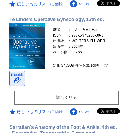
ほしいものリストに登録
いいね
Te Linde's Operative Gynecology, 13th ed.
著者
：L.V.Le & V.L.Handa
ISBN
：978-1-975200-09-1
出版社
：WOLTERS KLUWER
出版年
：2024年
ページ数
：839pp.
34,309円
定価
(本体31,190円 ＋ 税)
詳しく見る
ほしいものリストに登録
いいね
Sarrafian's Anatomy of the Foot & Ankle, 4th ed.