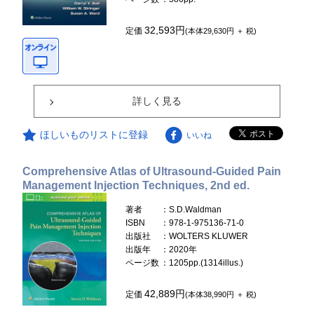
32,593円
定価
(本体29,630円 ＋ 税)
詳しく見る
ほしいものリストに登録
いいね
Comprehensive Atlas of Ultrasound-Guided Pain
Management Injection Techniques, 2nd ed.
著者
：S.D.Waldman
ISBN
：978-1-975136-71-0
出版社
：WOLTERS KLUWER
出版年
：2020年
ページ数
：1205pp.(1314illus.)
42,889円
定価
(本体38,990円 ＋ 税)