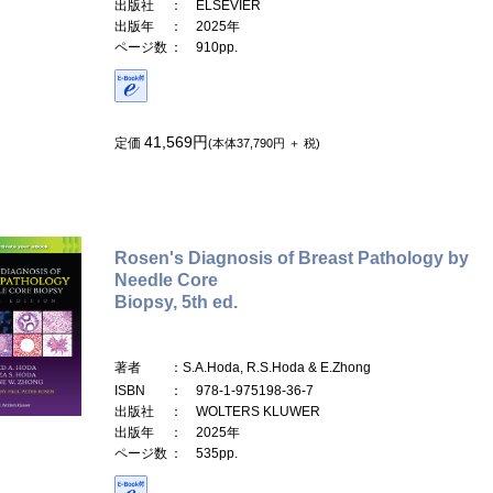
出版社
： ELSEVIER
出版年
： 2025年
ページ数
： 910pp.
41,569円
定価
(本体37,790円 ＋ 税)
Rosen's Diagnosis of Breast Pathology by
Needle Core
Biopsy, 5th ed.
著者
：S.A.Hoda, R.S.Hoda & E.Zhong
ISBN
： 978-1-975198-36-7
出版社
： WOLTERS KLUWER
出版年
： 2025年
ページ数
： 535pp.