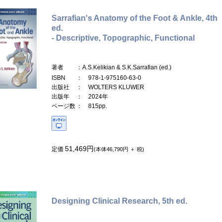
Sarrafian's Anatomy of the Foot & Ankle, 4th
ed.
- Descriptive, Topographic, Functional
著者
：A.S.Kelikian & S.K.Sarrafian (ed.)
ISBN
： 978-1-975160-63-0
出版社
： WOLTERS KLUWER
出版年
： 2024年
ページ数
： 815pp.
51,469円
定価
(本体46,790円 ＋ 税)
Designing Clinical Research, 5th ed.