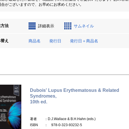
場合がございますので、お早めにお求めください。
示方法
詳細表示
サムネイル
べ替え
商品名
発行日
発行日＋商品名
Dubois' Lupus Erythematosus & Related
Syndromes,
10th ed.
著者
：D.J.Wallace & B.H.Hahn (eds.)
ISBN
： 978-0-323-93232-5