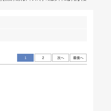
1
2
次へ
最後へ