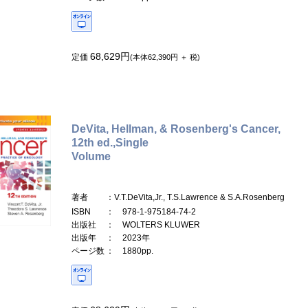
68,629円
定価
(本体62,390円 ＋ 税)
DeVita, Hellman, & Rosenberg's Cancer,
12th ed.,Single
Volume
著者
：V.T.DeVita,Jr., T.S.Lawrence & S.A.Rosenberg
ISBN
： 978-1-975184-74-2
出版社
： WOLTERS KLUWER
出版年
： 2023年
ページ数
： 1880pp.