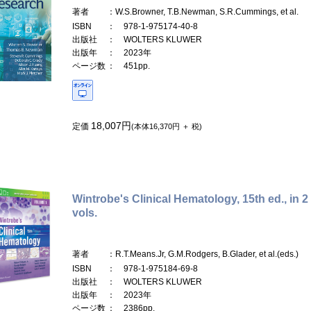
著者
：W.S.Browner, T.B.Newman, S.R.Cummings, et al.
ISBN
： 978-1-975174-40-8
出版社
： WOLTERS KLUWER
出版年
： 2023年
ページ数
： 451pp.
18,007円
定価
(本体16,370円 ＋ 税)
Wintrobe's Clinical Hematology, 15th ed., in 2
vols.
著者
：R.T.Means.Jr, G.M.Rodgers, B.Glader, et al.(eds.)
ISBN
： 978-1-975184-69-8
出版社
： WOLTERS KLUWER
出版年
： 2023年
ページ数
： 2386pp.