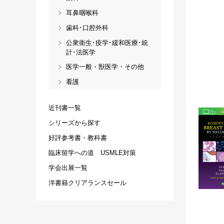
耳鼻咽喉科
歯科･口腔外科
公衆衛生･疫学･緩和医療･統
計･法医学
医学一般・獣医学・その他
看護
近刊書一覧
シリーズから探す
好評参考書・教科書
臨床留学への道 USMLE対策
学会出展一覧
洋書籍クリアランスセール