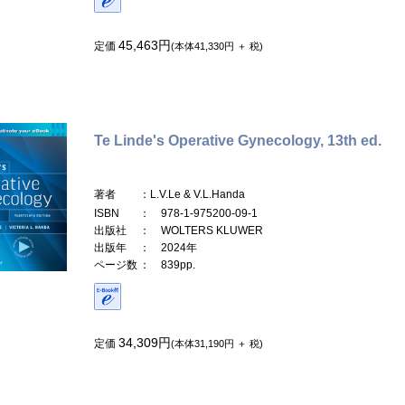
45,463円
定価
(本体41,330円 ＋ 税)
Te Linde's Operative Gynecology, 13th ed.
著者
：L.V.Le & V.L.Handa
ISBN
： 978-1-975200-09-1
出版社
： WOLTERS KLUWER
出版年
： 2024年
ページ数
： 839pp.
34,309円
定価
(本体31,190円 ＋ 税)