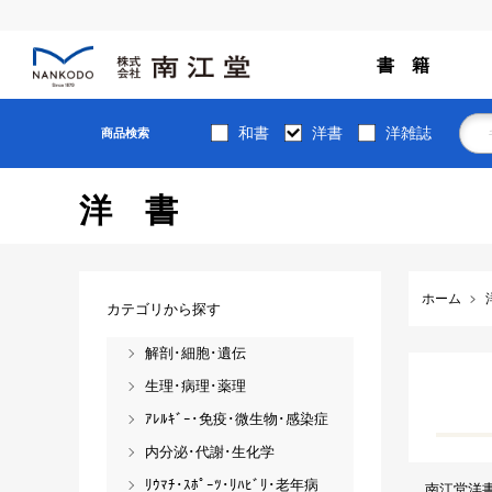
書 籍
和書
洋書
洋雑誌
商品検索
洋書
ホーム
カテゴリから探す
解剖･細胞･遺伝
生理･病理･薬理
ｱﾚﾙｷﾞｰ･免疫･微生物･感染症
内分泌･代謝･生化学
ﾘｳﾏﾁ･ｽﾎﾟｰﾂ･ﾘﾊﾋﾞﾘ･老年病
南江堂洋