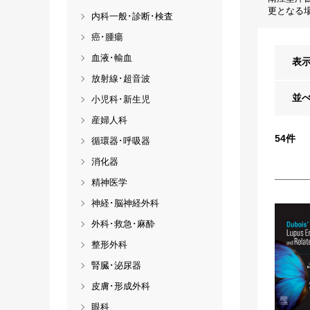
更となる
内科一般･診断･検査
癌･腫瘍
血液･輸血
表
放射線･超音波
並
小児科･新生児
産婦人科
54
件
循環器･呼吸器
消化器
精神医学
神経･脳神経外科
外科･救急･麻酔
整形外科
腎臓･泌尿器
皮膚･形成外科
眼科