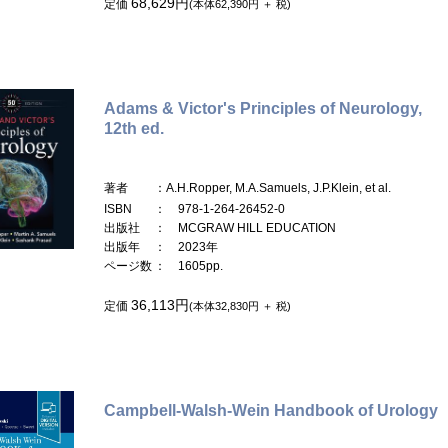
68,629円
定価
(本体62,390円 ＋ 税)
Adams & Victor's Principles of Neurology,
12th ed.
著者
：A.H.Ropper, M.A.Samuels, J.P.Klein, et al.
ISBN
： 978-1-264-26452-0
出版社
： MCGRAW HILL EDUCATION
出版年
： 2023年
ページ数
： 1605pp.
36,113円
定価
(本体32,830円 ＋ 税)
Campbell-Walsh-Wein Handbook of Urology