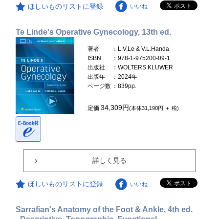
ほしいものリストに登録
いいね
Te Linde's Operative Gynecology, 13th ed.
著者
：L.V.Le & V.L.Handa
ISBN
：978-1-975200-09-1
出版社
：WOLTERS KLUWER
出版年
：2024年
ページ数
：839pp.
34,309円
定価
(本体31,190円 ＋ 税)
詳しく見る
ほしいものリストに登録
いいね
Sarrafian's Anatomy of the Foot & Ankle, 4th ed.