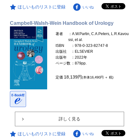
ほしいものリストに登録
いいね
Campbell-Walsh-Wein Handbook of Urology
著者
：A.W.Partin, C.A.Peters, L.R.Kavou
ssi, et al.
ISBN
：978-0-323-82747-8
出版社
：ELSEVIER
出版年
：2022年
ページ数
：879pp.
18,139円
定価
(本体16,490円 ＋ 税)
詳しく見る
ほしいものリストに登録
いいね