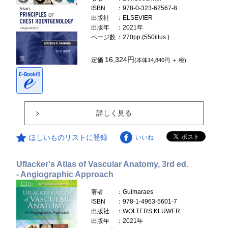
ISBN
：978-0-323-62567-8
出版社
：ELSEVIER
出版年
：2021年
ページ数
：270pp.(550illus.)
16,324円
定価
(本体14,840円 ＋ 税)
詳しく見る
ほしいものリストに登録
いいね
Uflacker's Atlas of Vascular Anatomy, 3rd ed.
- Angiographic Approach
著者
：Guimaraes
ISBN
：978-1-4963-5601-7
出版社
：WOLTERS KLUWER
出版年
：2021年