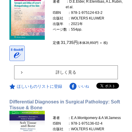
著者
：D.E.Elder, R.Elenitsas, A.L.Rubin,
et al.
ISBN
：978-1-975124-63-2
出版社
：WOLTERS KLUWER
出版年
：2021年
ページ数
：554pp.
31,735円
定価
(本体28,850円 ＋ 税)
詳しく見る
ほしいものリストに登録
いいね
Differential Diagnoses in Surgical Pathology: Soft
Tissue & Bone
著者
：E.A.Montgomery & A.W.Jamess
ISBN
：978-1-975136-02-4
出版社
：WOLTERS KLUWER