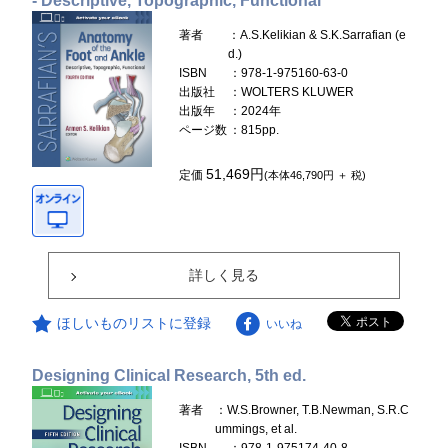
- Descriptive, Topographic, Functional
著者
：A.S.Kelikian & S.K.Sarrafian (e
d.)
ISBN
：978-1-975160-63-0
出版社
：WOLTERS KLUWER
出版年
：2024年
ページ数
：815pp.
51,469円
定価
(本体46,790円 ＋ 税)
詳しく見る
ほしいものリストに登録
いいね
Designing Clinical Research, 5th ed.
著者
：W.S.Browner, T.B.Newman, S.R.C
ummings, et al.