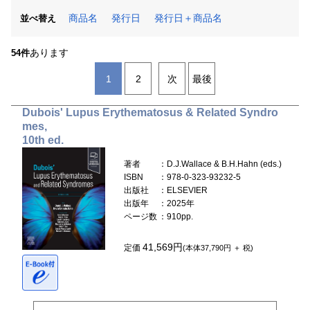
商品名
発行日
発行日＋商品名
並べ替え
あります
54件
1
2
次
最後
Dubois' Lupus Erythematosus & Related Syndro
mes,
10th ed.
著者
：D.J.Wallace & B.H.Hahn (eds.)
ISBN
：978-0-323-93232-5
出版社
：ELSEVIER
出版年
：2025年
ページ数
：910pp.
41,569円
定価
(本体37,790円 ＋ 税)