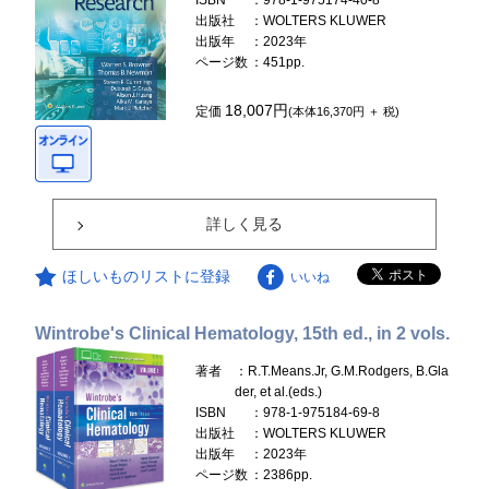
ISBN
：978-1-975174-40-8
出版社
：WOLTERS KLUWER
出版年
：2023年
ページ数
：451pp.
18,007円
定価
(本体16,370円 ＋ 税)
詳しく見る
ほしいものリストに登録
いいね
Wintrobe's Clinical Hematology, 15th ed., in 2 vols.
著者
：R.T.Means.Jr, G.M.Rodgers, B.Gla
der, et al.(eds.)
ISBN
：978-1-975184-69-8
出版社
：WOLTERS KLUWER
出版年
：2023年
ページ数
：2386pp.