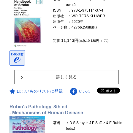
own,Jr.
ISBN
：978-1-975114-37-4
出版社
：WOLTERS KLUWER
出版年
：2020年
ページ数
：427pp.(50illus.)
11,143円
定価
(本体10,130円 ＋ 税)
詳しく見る
ほしいものリストに登録
いいね
Rubin's Pathology, 8th ed.
- Mechanisms of Human Disease
著者
：D.S.Strayer, J.E.Saffitz & E.Rubin
(eds.)