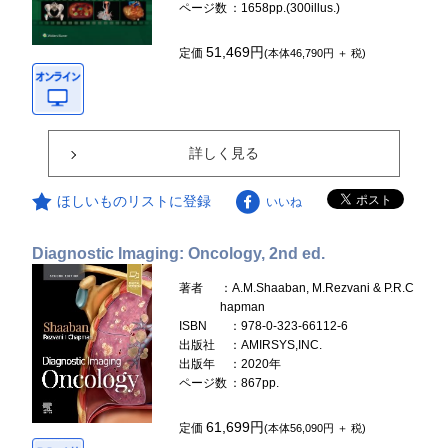
ページ数
：1658pp.(300illus.)
51,469円
定価
(本体46,790円 ＋ 税)
詳しく見る
ほしいものリストに登録
いいね
Diagnostic Imaging: Oncology, 2nd ed.
著者
：A.M.Shaaban, M.Rezvani & P.R.C
hapman
ISBN
：978-0-323-66112-6
出版社
：AMIRSYS,INC.
出版年
：2020年
ページ数
：867pp.
61,699円
定価
(本体56,090円 ＋ 税)