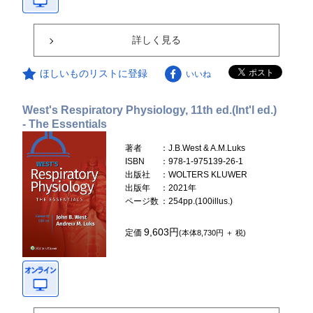
詳しく見る
ほしいものリストに登録
いいね
West's Respiratory Physiology, 11th ed.(Int'l ed.)
- The Essentials
著者
：J.B.West & A.M.Luks
ISBN
：978-1-975139-26-1
出版社
：WOLTERS KLUWER
出版年
：2021年
ページ数
：254pp.(100illus.)
9,603円
定価
(本体8,730円 ＋ 税)