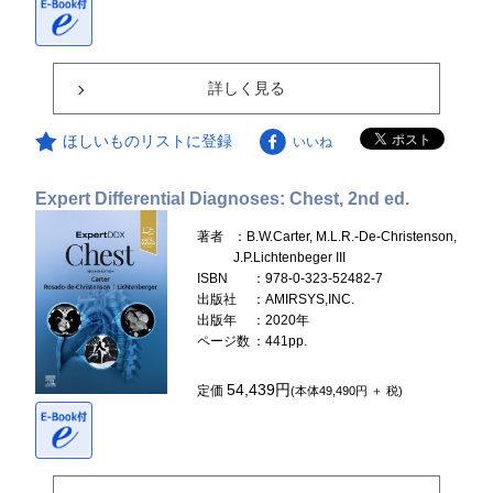
詳しく見る
ほしいものリストに登録
いいね
Expert Differential Diagnoses: Chest, 2nd ed.
著者
：B.W.Carter, M.L.R.-De-Christenson,
J.P.Lichtenbeger III
ISBN
：978-0-323-52482-7
出版社
：AMIRSYS,INC.
出版年
：2020年
ページ数
：441pp.
54,439円
定価
(本体49,490円 ＋ 税)