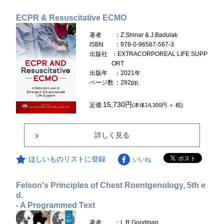
ECPR & Resuscitative ECMO
著者
：Z.Shinar & J.Badulak
ISBN
：978-0-96567-567-3
出版社
：EXTRACORPOREAL LIFE SUPP
ORT
出版年
：2021年
ページ数
：282pp.
15,730円
定価
(本体14,300円 ＋ 税)
詳しく見る
ほしいものリストに登録
いいね
Felson's Principles of Chest Roentgenology, 5th e
d.
- A Programmed Text
著者
：L.R.Goodman