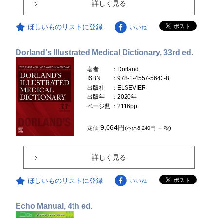
詳しく見る
ほしいものリストに登録
いいね
Dorland's Illustrated Medical Dictionary, 33rd ed.
著者
：Dorland
ISBN
：978-1-4557-5643-8
出版社
：ELSEVIER
出版年
：2020年
ページ数
：2116pp.
9,064円
定価
(本体8,240円 ＋ 税)
詳しく見る
ほしいものリストに登録
いいね
Echo Manual, 4th ed.