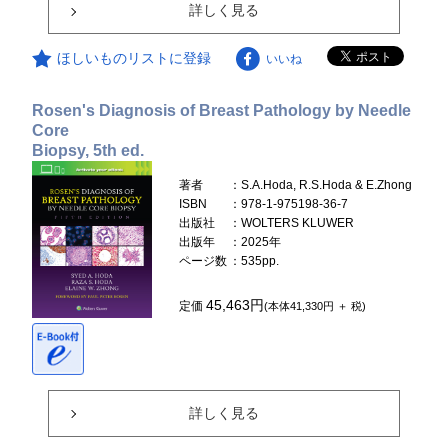
詳しく見る
ほしいものリストに登録
いいね
Rosen's Diagnosis of Breast Pathology by Needle
Core
Biopsy, 5th ed.
著者
：S.A.Hoda, R.S.Hoda & E.Zhong
ISBN
：978-1-975198-36-7
出版社
：WOLTERS KLUWER
出版年
：2025年
ページ数
：535pp.
45,463円
定価
(本体41,330円 ＋ 税)
詳しく見る