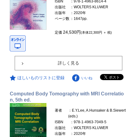
ISBN
：978-1-4963-8614-4
出版社
：WOLTERS KLUWER
出版年
：2020年
ページ数
：1647pp.
24,530円
定価
(本体22,300円 ＋ 税)
詳しく見る
ほしいものリストに登録
いいね
Computed Body Tomography with MRI Correlatio
n, 5th ed.
著者
：E.Y.Lee, A.Hunsaker & B.Siewert
(eds.)
ISBN
：978-1-4963-7049-5
出版社
：WOLTERS KLUWER
出版年
：2020年