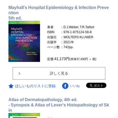
Mayhall's Hospital Epidemiology & Infection Preve
ntion
5th ed.
著者
：D.J.Weber, T.R.Talbot
ISBN
：978-1-975124-58-8
出版社
：WOLTERS KLUWER
出版年
：2021年
ページ数
：742pp.
41,173円
定価
(本体37,430円 ＋ 税)
詳しく見る
ほしいものリストに登録
いいね
Atlas of Dermatopathology, 4th ed.
- Synopsis & Atlas of Lever's Histopathology of Sk
in