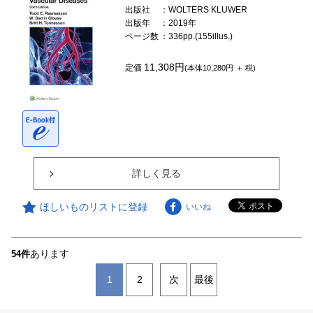
出版社
：WOLTERS KLUWER
出版年
：2019年
ページ数
：336pp.(155illus.)
11,308円
定価
(本体10,280円 ＋ 税)
詳しく見る
ほしいものリストに登録
いいね
あります
54件
1
2
次
最後