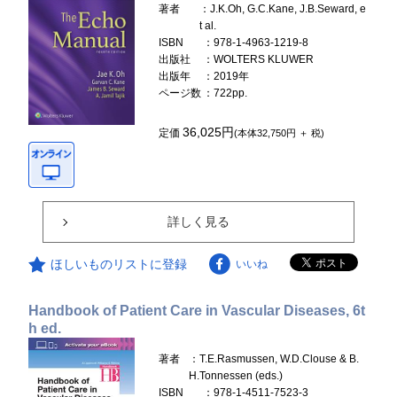
著者
：J.K.Oh, G.C.Kane, J.B.Seward, e
t al.
ISBN
：978-1-4963-1219-8
出版社
：WOLTERS KLUWER
出版年
：2019年
ページ数
：722pp.
36,025円
定価
(本体32,750円 ＋ 税)
詳しく見る
ほしいものリストに登録
いいね
Handbook of Patient Care in Vascular Diseases, 6t
h ed.
著者
：T.E.Rasmussen, W.D.Clouse & B.
H.Tonnessen (eds.)
ISBN
：978-1-4511-7523-3