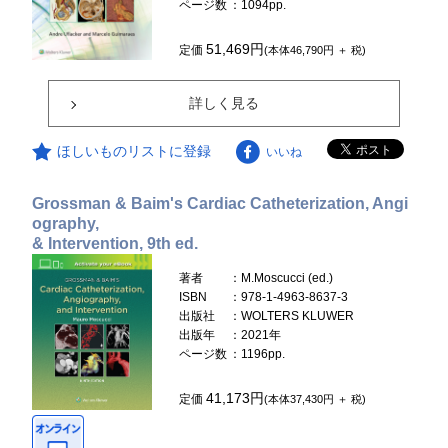
ページ数
：1094pp.
51,469円
定価
(本体46,790円 ＋ 税)
詳しく見る
ほしいものリストに登録
いいね
Grossman & Baim's Cardiac Catheterization, Angi
ography,
& Intervention, 9th ed.
著者
：M.Moscucci (ed.)
ISBN
：978-1-4963-8637-3
出版社
：WOLTERS KLUWER
出版年
：2021年
ページ数
：1196pp.
41,173円
定価
(本体37,430円 ＋ 税)