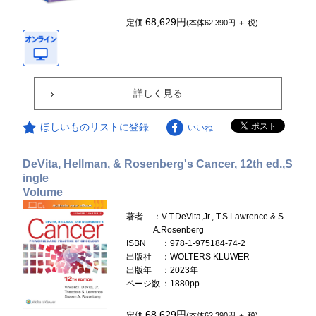
68,629円
定価
(本体62,390円 ＋ 税)
詳しく見る
ほしいものリストに登録
いいね
DeVita, Hellman, & Rosenberg's Cancer, 12th ed.,S
ingle
Volume
著者
：V.T.DeVita,Jr., T.S.Lawrence & S.
A.Rosenberg
ISBN
：978-1-975184-74-2
出版社
：WOLTERS KLUWER
出版年
：2023年
ページ数
：1880pp.
68,629円
定価
(本体62,390円 ＋ 税)