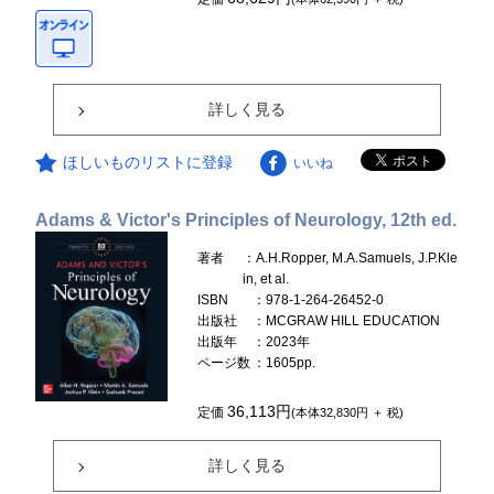
詳しく見る
ほしいものリストに登録
いいね
Adams & Victor's Principles of Neurology, 12th ed.
著者
：A.H.Ropper, M.A.Samuels, J.P.Kle
in, et al.
ISBN
：978-1-264-26452-0
出版社
：MCGRAW HILL EDUCATION
出版年
：2023年
ページ数
：1605pp.
36,113円
定価
(本体32,830円 ＋ 税)
詳しく見る