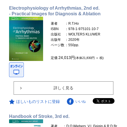
Electrophysiology of Arrhythmias, 2nd ed.
- Practical Images for Diagnosis & Ablation
著者
：R.T.Ho
ISBN
：978-1-975101-10-7
出版社
：WOLTERS KLUWER
出版年
：2020年
ページ数
：550pp.
24,013円
定価
(本体21,830円 ＋ 税)
詳しく見る
ほしいものリストに登録
いいね
Handbook of Stroke, 3rd ed.
著者
：D.O.Wiebers, V.L.Feigin & R.D.Br