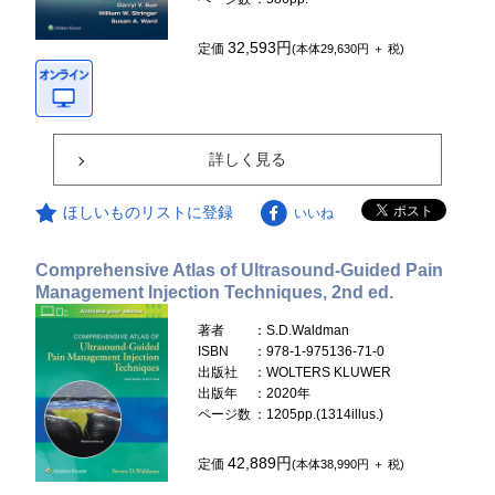
32,593円
定価
(本体29,630円 ＋ 税)
詳しく見る
ほしいものリストに登録
いいね
Comprehensive Atlas of Ultrasound-Guided Pain
Management Injection Techniques, 2nd ed.
著者
：S.D.Waldman
ISBN
：978-1-975136-71-0
出版社
：WOLTERS KLUWER
出版年
：2020年
ページ数
：1205pp.(1314illus.)
42,889円
定価
(本体38,990円 ＋ 税)