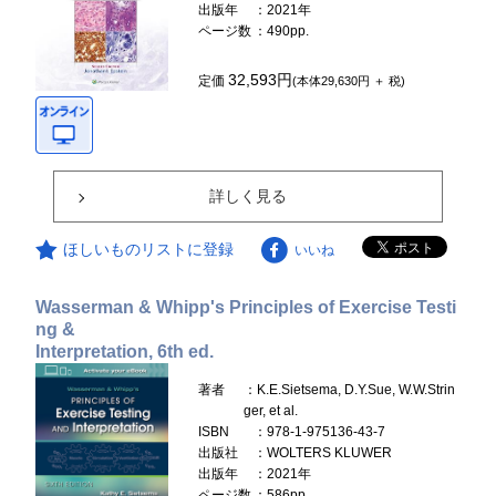
出版年
：2021年
ページ数
：490pp.
32,593円
定価
(本体29,630円 ＋ 税)
詳しく見る
ほしいものリストに登録
いいね
Wasserman & Whipp's Principles of Exercise Testi
ng &
Interpretation, 6th ed.
著者
：K.E.Sietsema, D.Y.Sue, W.W.Strin
ger, et al.
ISBN
：978-1-975136-43-7
出版社
：WOLTERS KLUWER
出版年
：2021年
ページ数
：586pp.