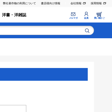
弊社著作物の利用について
書店様向け情報
会社情報
採用情報
洋書・洋雑誌
メルマガ
会員
買い物かご
。