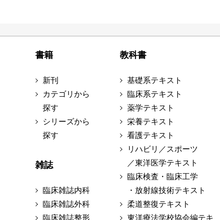
書籍
教科書
新刊
基礎系テキスト
カテゴリから
臨床系テキスト
探す
薬学テキスト
シリーズから
栄養テキスト
探す
看護テキスト
リハビリ／スポーツ
／東洋医学テキスト
雑誌
臨床検査・臨床工学
臨床雑誌内科
・放射線技術テキスト
臨床雑誌外科
柔道整復テキスト
臨床雑誌整形
東洋療法学校協会編テキ