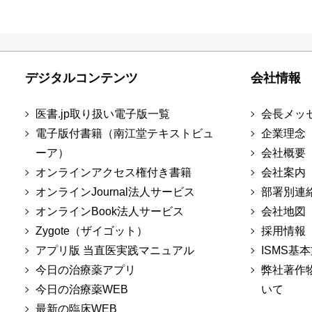
デジタルコンテンツ
会社情報
医書.jp取り扱い電子版一覧
会長メッ
電子版付書籍（南江堂テキストビュ
企業理念
ーア）
会社概要
オンラインアクセス権付き書籍
会社案内
オンラインJournal法人サービス
部署別連
オンラインBook法人サービス
会社地図
Zygote（ザイゴット）
採用情報
アプリ版 当直医実践マニュアル
ISMS基
今日の治療薬アプリ
弊社著作
今日の治療薬WEB
いて
最新の臨床WEB