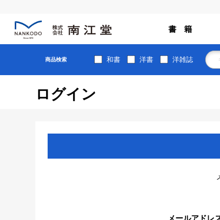
書 籍
和書
洋書
洋雑誌
商品検索
ログイン
メールアドレ