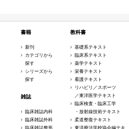
書籍
教科書
新刊
基礎系テキスト
カテゴリから
臨床系テキスト
探す
薬学テキスト
シリーズから
栄養テキスト
探す
看護テキスト
リハビリ／スポーツ
／東洋医学テキスト
雑誌
臨床検査・臨床工学
臨床雑誌内科
・放射線技術テキスト
臨床雑誌外科
柔道整復テキスト
臨床雑誌整形
東洋療法学校協会編テキ