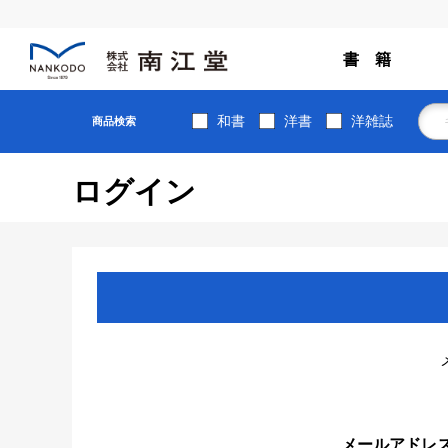
書 籍
和書
洋書
洋雑誌
商品検索
ログイン
メールアドレ