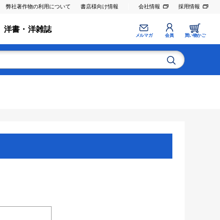
弊社著作物の利用について
書店様向け情報
会社情報
採用情報
洋書・洋雑誌
メルマガ
会員
買い物かご
。