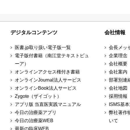
デジタルコンテンツ
会社情報
医書.jp取り扱い電子版一覧
会長メッ
電子版付書籍（南江堂テキストビュ
企業理念
ーア）
会社概要
オンラインアクセス権付き書籍
会社案内
オンラインJournal法人サービス
部署別連
オンラインBook法人サービス
会社地図
Zygote（ザイゴット）
採用情報
アプリ版 当直医実践マニュアル
ISMS基
今日の治療薬アプリ
弊社著作
今日の治療薬WEB
いて
最新の臨床WEB