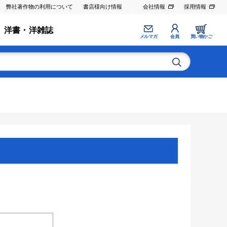
弊社著作物の利用について
書店様向け情報
会社情報
採用情報
洋書・洋雑誌
メルマガ
会員
買い物かご
。