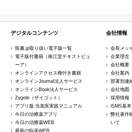
デジタルコンテンツ
会社情報
医書.jp取り扱い電子版一覧
会長メッ
電子版付書籍（南江堂テキストビュ
企業理念
ーア）
会社概要
オンラインアクセス権付き書籍
会社案内
オンラインJournal法人サービス
部署別連
オンラインBook法人サービス
会社地図
Zygote（ザイゴット）
採用情報
アプリ版 当直医実践マニュアル
ISMS基
今日の治療薬アプリ
弊社著作
今日の治療薬WEB
いて
最新の臨床WEB