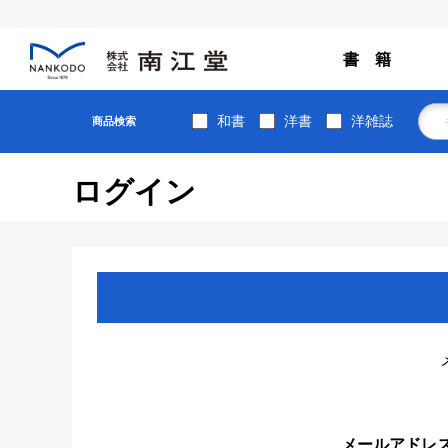
書 籍
和書
洋書
洋雑誌
商品検索
ログイン
メールアドレ