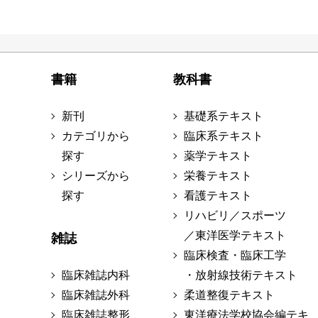
書籍
教科書
新刊
基礎系テキスト
カテゴリから
臨床系テキスト
探す
薬学テキスト
シリーズから
栄養テキスト
探す
看護テキスト
リハビリ／スポーツ
／東洋医学テキスト
雑誌
臨床検査・臨床工学
臨床雑誌内科
・放射線技術テキスト
臨床雑誌外科
柔道整復テキスト
臨床雑誌整形
東洋療法学校協会編テキ