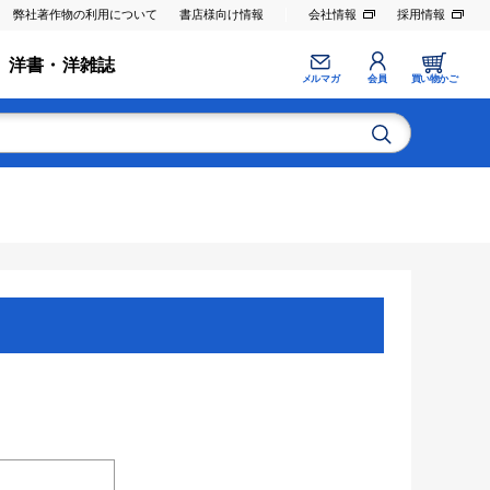
弊社著作物の利用について
書店様向け情報
会社情報
採用情報
洋書・洋雑誌
メルマガ
会員
買い物かご
。