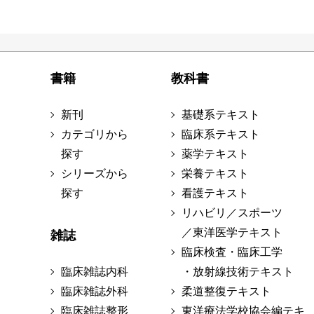
書籍
教科書
新刊
基礎系テキスト
カテゴリから
臨床系テキスト
探す
薬学テキスト
シリーズから
栄養テキスト
探す
看護テキスト
リハビリ／スポーツ
／東洋医学テキスト
雑誌
臨床検査・臨床工学
臨床雑誌内科
・放射線技術テキスト
臨床雑誌外科
柔道整復テキスト
臨床雑誌整形
東洋療法学校協会編テキ