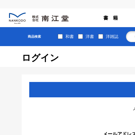
書 籍
和書
洋書
洋雑誌
商品検索
ログイン
メールアドレ