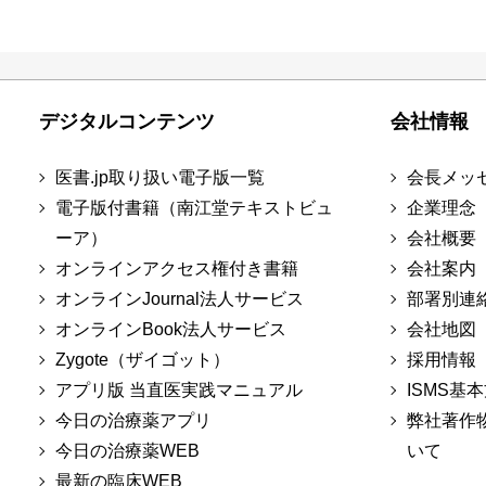
デジタルコンテンツ
会社情報
医書.jp取り扱い電子版一覧
会長メッ
電子版付書籍（南江堂テキストビュ
企業理念
ーア）
会社概要
オンラインアクセス権付き書籍
会社案内
オンラインJournal法人サービス
部署別連
オンラインBook法人サービス
会社地図
Zygote（ザイゴット）
採用情報
アプリ版 当直医実践マニュアル
ISMS基
今日の治療薬アプリ
弊社著作
今日の治療薬WEB
いて
最新の臨床WEB