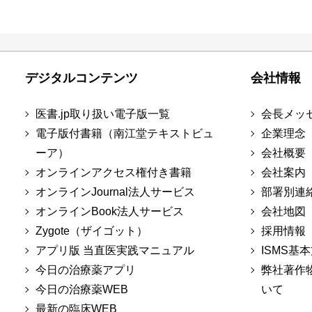
デジタルコンテンツ
会社情報
医書.jp取り扱い電子版一覧
会長メッ
電子版付書籍（南江堂テキストビュ
企業理念
ーア）
会社概要
オンラインアクセス権付き書籍
会社案内
オンラインJournal法人サービス
部署別連
オンラインBook法人サービス
会社地図
Zygote（ザイゴット）
採用情報
アプリ版 当直医実践マニュアル
ISMS基
今日の治療薬アプリ
弊社著作
今日の治療薬WEB
いて
最新の臨床WEB