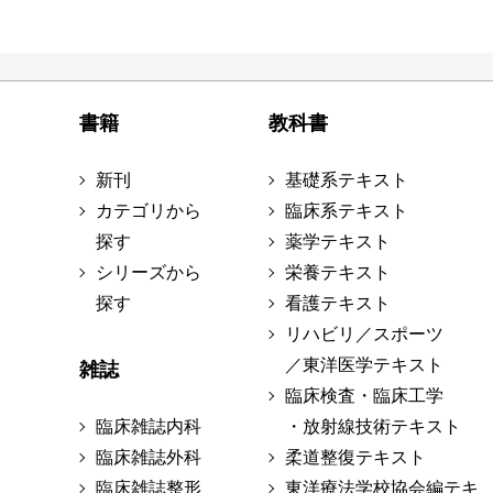
書籍
教科書
新刊
基礎系テキスト
カテゴリから
臨床系テキスト
探す
薬学テキスト
シリーズから
栄養テキスト
探す
看護テキスト
リハビリ／スポーツ
／東洋医学テキスト
雑誌
臨床検査・臨床工学
臨床雑誌内科
・放射線技術テキスト
臨床雑誌外科
柔道整復テキスト
臨床雑誌整形
東洋療法学校協会編テキ