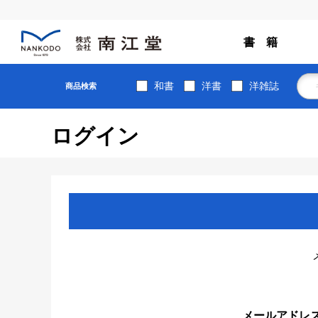
書 籍
和書
洋書
洋雑誌
商品検索
ログイン
メールアドレ