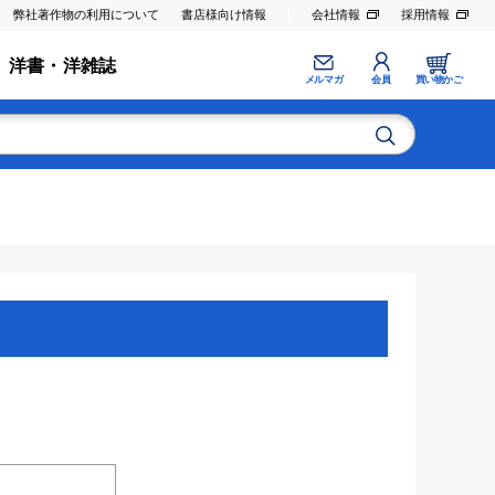
弊社著作物の利用について
書店様向け情報
会社情報
採用情報
洋書・洋雑誌
メルマガ
会員
買い物かご
。