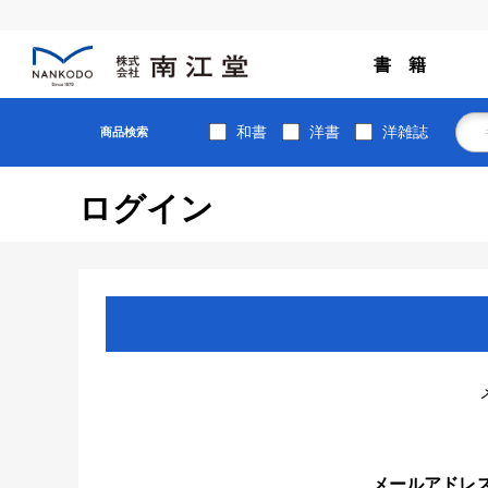
書 籍
和書
洋書
洋雑誌
商品検索
ログイン
メールアドレ