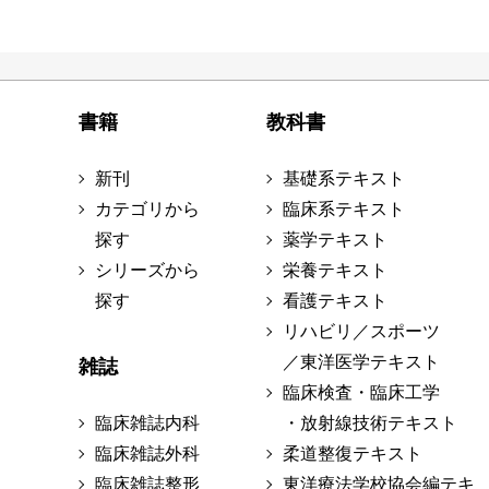
書籍
教科書
新刊
基礎系テキスト
カテゴリから
臨床系テキスト
探す
薬学テキスト
シリーズから
栄養テキスト
探す
看護テキスト
リハビリ／スポーツ
／東洋医学テキスト
雑誌
臨床検査・臨床工学
臨床雑誌内科
・放射線技術テキスト
臨床雑誌外科
柔道整復テキスト
臨床雑誌整形
東洋療法学校協会編テキ