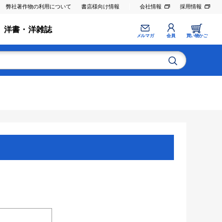
弊社著作物の利用について
書店様向け情報
会社情報
採用情報
洋書・洋雑誌
メルマガ
会員
買い物かご
。