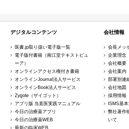
デジタルコンテンツ
会社情報
医書.jp取り扱い電子版一覧
会長メッ
電子版付書籍（南江堂テキストビュ
企業理念
ーア）
会社概要
オンラインアクセス権付き書籍
会社案内
オンラインJournal法人サービス
部署別連
オンラインBook法人サービス
会社地図
Zygote（ザイゴット）
採用情報
アプリ版 当直医実践マニュアル
ISMS基
今日の治療薬アプリ
弊社著作
今日の治療薬WEB
いて
最新の臨床WEB