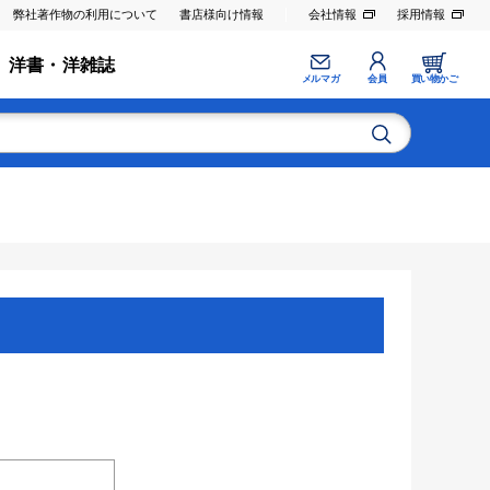
弊社著作物の利用について
書店様向け情報
会社情報
採用情報
洋書・洋雑誌
メルマガ
会員
買い物かご
。