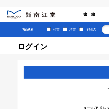
書 籍
和書
洋書
洋雑誌
商品検索
ログイン
メールアドレ