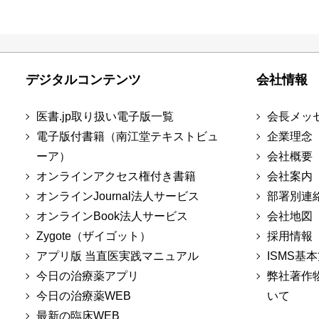
デジタルコンテンツ
会社情報
医書.jp取り扱い電子版一覧
会長メッ
電子版付書籍（南江堂テキストビュ
企業理念
ーア）
会社概要
オンラインアクセス権付き書籍
会社案内
オンラインJournal法人サービス
部署別連
オンラインBook法人サービス
会社地図
Zygote（ザイゴット）
採用情報
アプリ版 当直医実践マニュアル
ISMS基
今日の治療薬アプリ
弊社著作
今日の治療薬WEB
いて
最新の臨床WEB