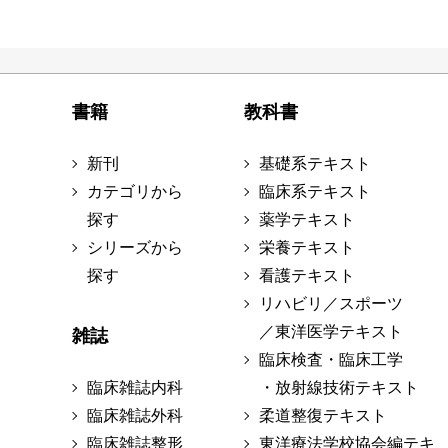
書籍
教科書
新刊
基礎系テキスト
カテゴリから
臨床系テキスト
探す
薬学テキスト
シリーズから
栄養テキスト
探す
看護テキスト
リハビリ／スポーツ
／東洋医学テキスト
雑誌
臨床検査・臨床工学
臨床雑誌内科
・放射線技術テキスト
臨床雑誌外科
柔道整復テキスト
臨床雑誌整形
東洋療法学校協会編テキ