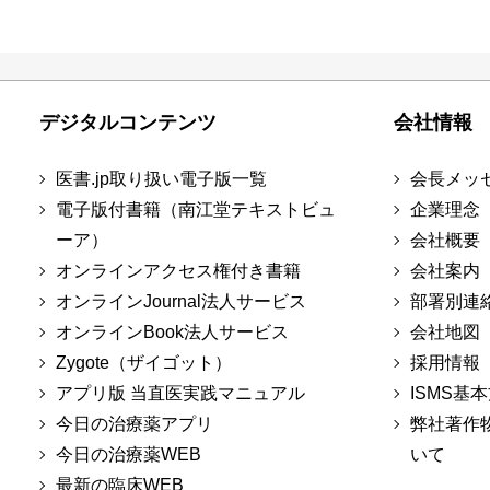
デジタルコンテンツ
会社情報
医書.jp取り扱い電子版一覧
会長メッ
電子版付書籍（南江堂テキストビュ
企業理念
ーア）
会社概要
オンラインアクセス権付き書籍
会社案内
オンラインJournal法人サービス
部署別連
オンラインBook法人サービス
会社地図
Zygote（ザイゴット）
採用情報
アプリ版 当直医実践マニュアル
ISMS基
今日の治療薬アプリ
弊社著作
今日の治療薬WEB
いて
最新の臨床WEB