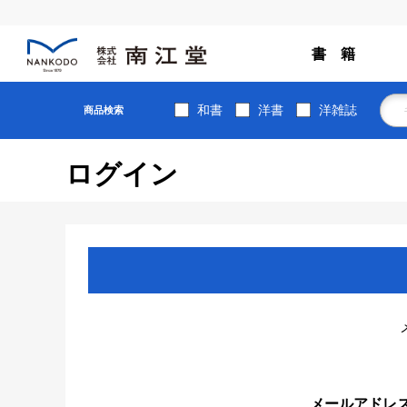
書 籍
和書
洋書
洋雑誌
商品検索
ログイン
メールアドレ