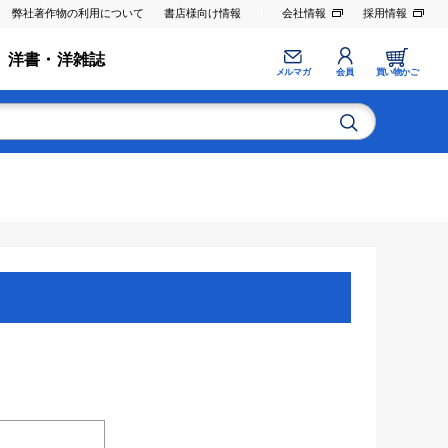
弊社著作物の利用について
書店様向け情報
会社情報
採用情報
洋書・洋雑誌
メルマガ
会員
買い物かご
。