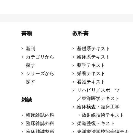
書籍
教科書
新刊
基礎系テキスト
カテゴリから
臨床系テキスト
探す
薬学テキスト
シリーズから
栄養テキスト
探す
看護テキスト
リハビリ／スポーツ
／東洋医学テキスト
雑誌
臨床検査・臨床工学
臨床雑誌内科
・放射線技術テキスト
臨床雑誌外科
柔道整復テキスト
臨床雑誌整形
東洋療法学校協会編テキ