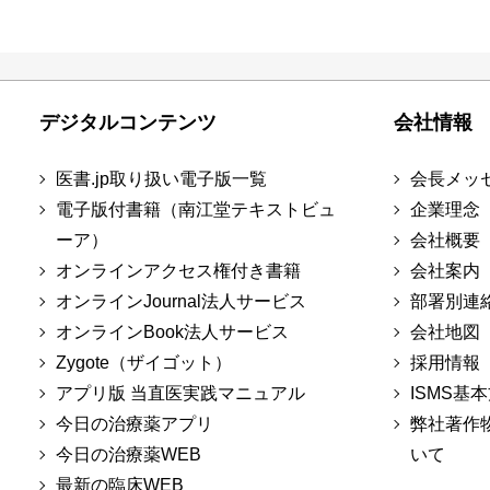
デジタルコンテンツ
会社情報
医書.jp取り扱い電子版一覧
会長メッ
電子版付書籍（南江堂テキストビュ
企業理念
ーア）
会社概要
オンラインアクセス権付き書籍
会社案内
オンラインJournal法人サービス
部署別連
オンラインBook法人サービス
会社地図
Zygote（ザイゴット）
採用情報
アプリ版 当直医実践マニュアル
ISMS基
今日の治療薬アプリ
弊社著作
今日の治療薬WEB
いて
最新の臨床WEB