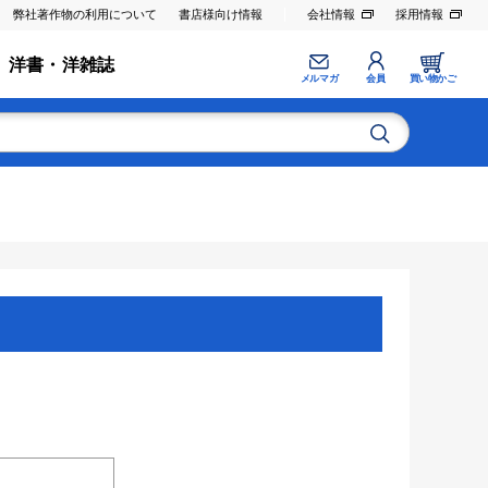
弊社著作物の利用について
書店様向け情報
会社情報
採用情報
洋書・洋雑誌
メルマガ
会員
買い物かご
。