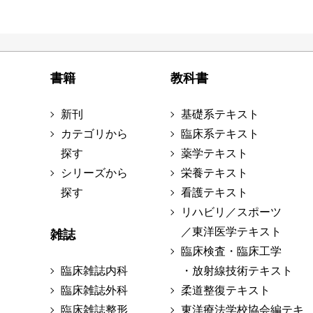
書籍
教科書
新刊
基礎系テキスト
カテゴリから
臨床系テキスト
探す
薬学テキスト
シリーズから
栄養テキスト
探す
看護テキスト
リハビリ／スポーツ
／東洋医学テキスト
雑誌
臨床検査・臨床工学
臨床雑誌内科
・放射線技術テキスト
臨床雑誌外科
柔道整復テキスト
臨床雑誌整形
東洋療法学校協会編テキ