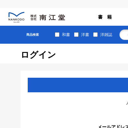
書 籍
和書
洋書
洋雑誌
商品検索
ログイン
メールアドレ