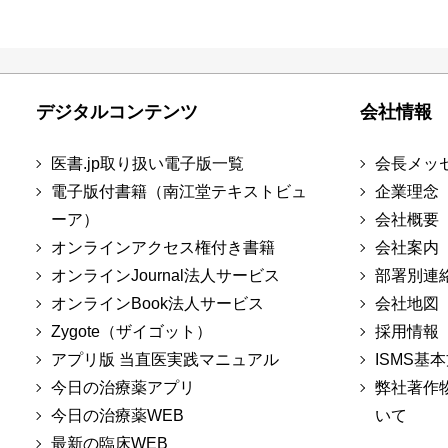
デジタルコンテンツ
会社情報
医書.jp取り扱い電子版一覧
会長メッ
電子版付書籍（南江堂テキストビュ
企業理念
ーア）
会社概要
オンラインアクセス権付き書籍
会社案内
オンラインJournal法人サービス
部署別連
オンラインBook法人サービス
会社地図
Zygote（ザイゴット）
採用情報
アプリ版 当直医実践マニュアル
ISMS基
今日の治療薬アプリ
弊社著作
今日の治療薬WEB
いて
最新の臨床WEB