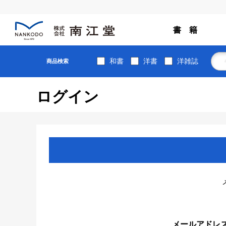
書 籍
和書
洋書
洋雑誌
商品検索
ログイン
メールアドレ