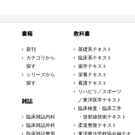
書籍
教科書
新刊
基礎系テキスト
カテゴリから
臨床系テキスト
探す
薬学テキスト
シリーズから
栄養テキスト
探す
看護テキスト
リハビリ／スポーツ
／東洋医学テキスト
雑誌
臨床検査・臨床工学
臨床雑誌内科
・放射線技術テキスト
臨床雑誌外科
柔道整復テキスト
臨床雑誌整形
東洋療法学校協会編テキ