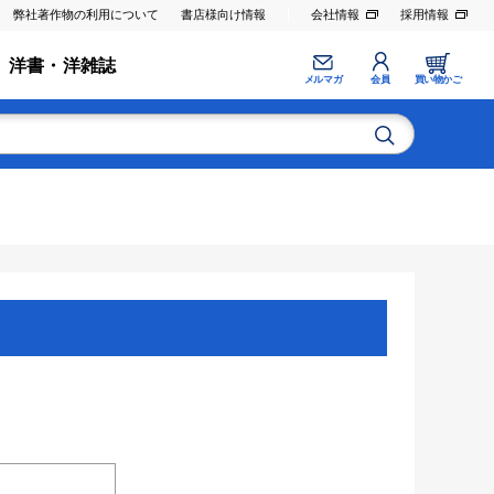
弊社著作物の利用について
書店様向け情報
会社情報
採用情報
洋書・洋雑誌
メルマガ
会員
買い物かご
。