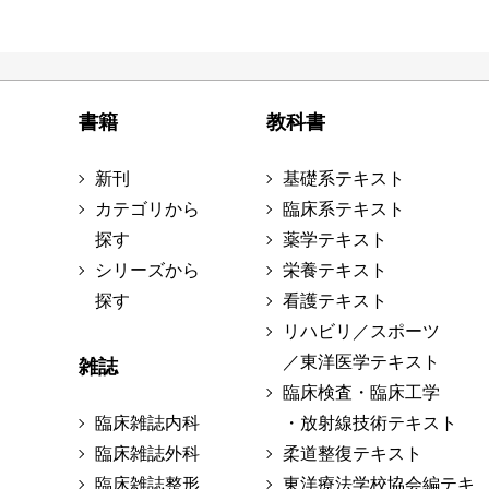
書籍
教科書
新刊
基礎系テキスト
カテゴリから
臨床系テキスト
探す
薬学テキスト
シリーズから
栄養テキスト
探す
看護テキスト
リハビリ／スポーツ
／東洋医学テキスト
雑誌
臨床検査・臨床工学
臨床雑誌内科
・放射線技術テキスト
臨床雑誌外科
柔道整復テキスト
臨床雑誌整形
東洋療法学校協会編テキ