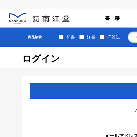
書 籍
和書
洋書
洋雑誌
商品検索
ログイン
メールアドレ