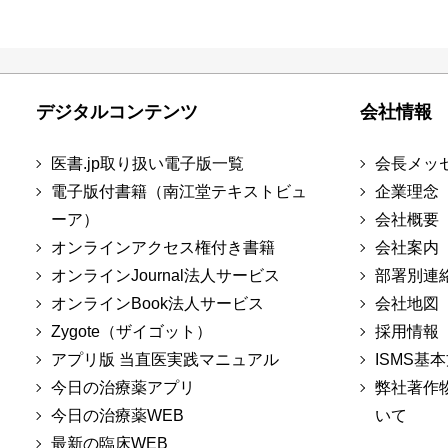
デジタルコンテンツ
会社情報
医書.jp取り扱い電子版一覧
会長メッ
電子版付書籍（南江堂テキストビュ
企業理念
ーア）
会社概要
オンラインアクセス権付き書籍
会社案内
オンラインJournal法人サービス
部署別連
オンラインBook法人サービス
会社地図
Zygote（ザイゴット）
採用情報
アプリ版 当直医実践マニュアル
ISMS基
今日の治療薬アプリ
弊社著作
今日の治療薬WEB
いて
最新の臨床WEB