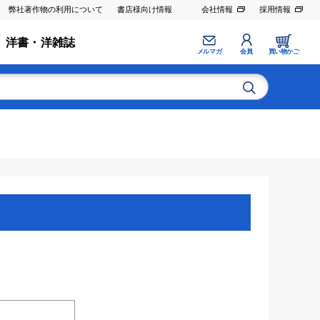
弊社著作物の利用について
書店様向け情報
会社情報
採用情報
洋書・洋雑誌
メルマガ
会員
買い物かご
。