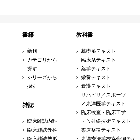
書籍
教科書
新刊
基礎系テキスト
カテゴリから
臨床系テキスト
探す
薬学テキスト
シリーズから
栄養テキスト
探す
看護テキスト
リハビリ／スポーツ
／東洋医学テキスト
雑誌
臨床検査・臨床工学
臨床雑誌内科
・放射線技術テキスト
臨床雑誌外科
柔道整復テキスト
臨床雑誌整形
東洋療法学校協会編テキ