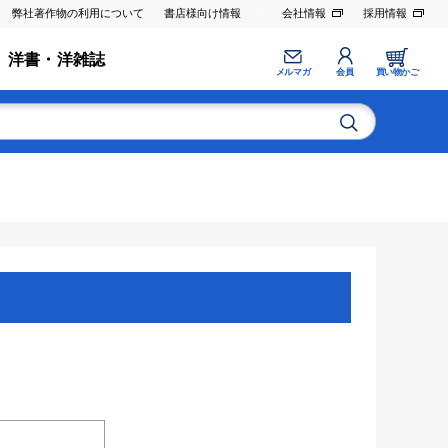
弊社著作物の利用について
書店様向け情報
会社情報
採用情報
洋書・洋雑誌
メルマガ
会員
買い物かご
。