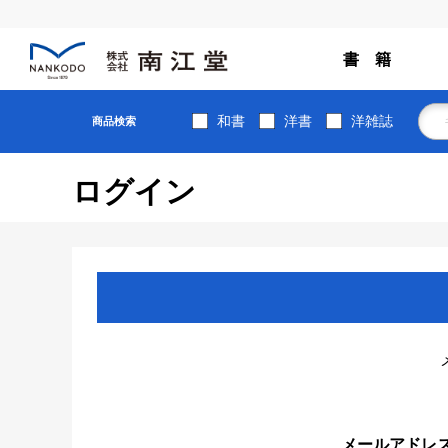
書 籍
和書
洋書
洋雑誌
商品検索
ログイン
メールアドレ