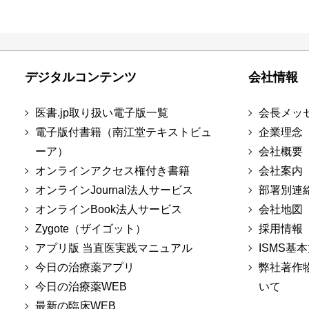
デジタルコンテンツ
会社情報
医書.jp取り扱い電子版一覧
会長メッ
電子版付書籍（南江堂テキストビュ
企業理念
ーア）
会社概要
オンラインアクセス権付き書籍
会社案内
オンラインJournal法人サービス
部署別連
オンラインBook法人サービス
会社地図
Zygote（ザイゴット）
採用情報
アプリ版 当直医実践マニュアル
ISMS基
今日の治療薬アプリ
弊社著作
今日の治療薬WEB
いて
最新の臨床WEB