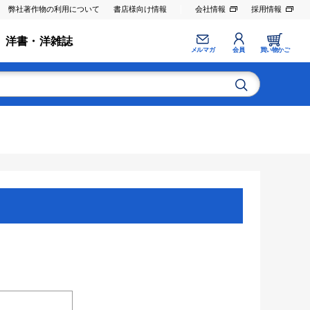
弊社著作物の利用について
書店様向け情報
会社情報
採用情報
洋書・洋雑誌
メルマガ
会員
買い物かご
。