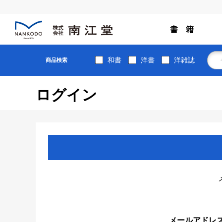
書 籍
和書
洋書
洋雑誌
商品検索
ログイン
メールアドレ