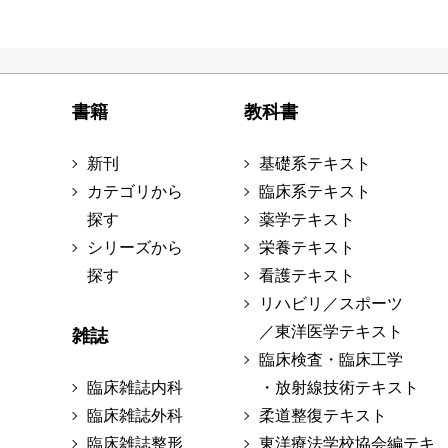
書籍
教科書
新刊
基礎系テキスト
カテゴリから
臨床系テキスト
探す
薬学テキスト
シリーズから
栄養テキスト
探す
看護テキスト
リハビリ／スポーツ
／東洋医学テキスト
雑誌
臨床検査・臨床工学
臨床雑誌内科
・放射線技術テキスト
臨床雑誌外科
柔道整復テキスト
臨床雑誌整形
東洋療法学校協会編テキ