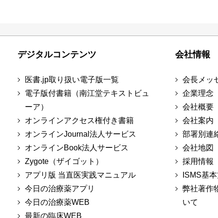
デジタルコンテンツ
会社情報
医書.jp取り扱い電子版一覧
会長メッ
電子版付書籍（南江堂テキストビュ
企業理念
ーア）
会社概要
オンラインアクセス権付き書籍
会社案内
オンラインJournal法人サービス
部署別連
オンラインBook法人サービス
会社地図
Zygote（ザイゴット）
採用情報
アプリ版 当直医実践マニュアル
ISMS基
今日の治療薬アプリ
弊社著作
今日の治療薬WEB
いて
最新の臨床WEB