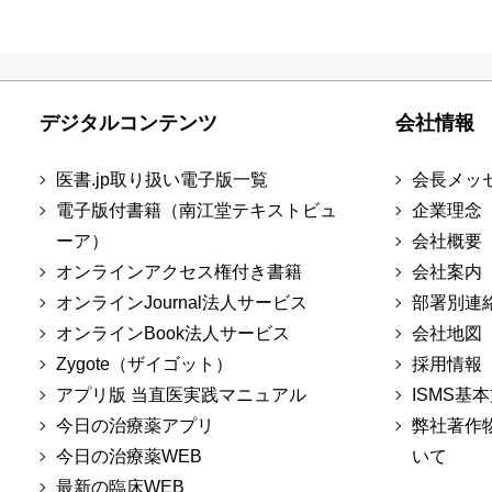
デジタルコンテンツ
会社情報
医書.jp取り扱い電子版一覧
会長メッ
電子版付書籍（南江堂テキストビュ
企業理念
ーア）
会社概要
オンラインアクセス権付き書籍
会社案内
オンラインJournal法人サービス
部署別連
オンラインBook法人サービス
会社地図
Zygote（ザイゴット）
採用情報
アプリ版 当直医実践マニュアル
ISMS基
今日の治療薬アプリ
弊社著作
今日の治療薬WEB
いて
最新の臨床WEB