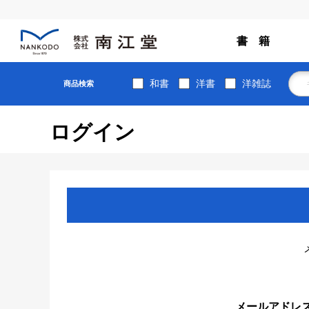
書 籍
和書
洋書
洋雑誌
商品検索
ログイン
メールアドレ