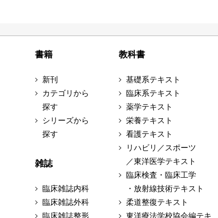
書籍
教科書
新刊
基礎系テキスト
カテゴリから
臨床系テキスト
探す
薬学テキスト
シリーズから
栄養テキスト
探す
看護テキスト
リハビリ／スポーツ
／東洋医学テキスト
雑誌
臨床検査・臨床工学
臨床雑誌内科
・放射線技術テキスト
臨床雑誌外科
柔道整復テキスト
臨床雑誌整形
東洋療法学校協会編テキ