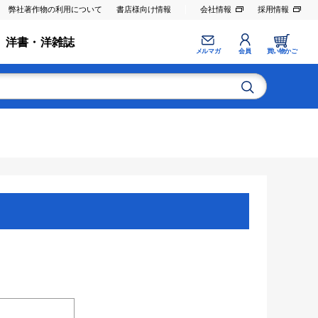
弊社著作物の利用について
書店様向け情報
会社情報
採用情報
洋書・洋雑誌
メルマガ
会員
買い物かご
。