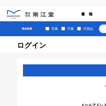
書 籍
和書
洋書
洋雑誌
商品検索
ログイン
メールアドレ