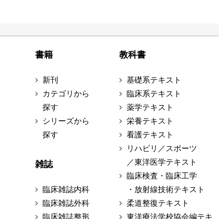
書籍
教科書
新刊
基礎系テキスト
カテゴリから
臨床系テキスト
探す
薬学テキスト
シリーズから
栄養テキスト
探す
看護テキスト
リハビリ／スポーツ
／東洋医学テキスト
雑誌
臨床検査・臨床工学
臨床雑誌内科
・放射線技術テキスト
臨床雑誌外科
柔道整復テキスト
臨床雑誌整形
東洋療法学校協会編テキ