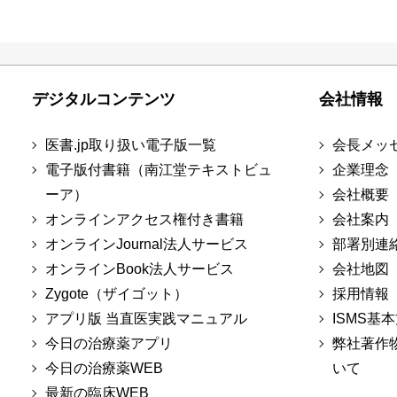
デジタルコンテンツ
会社情報
医書.jp取り扱い電子版一覧
会長メッ
電子版付書籍（南江堂テキストビュ
企業理念
ーア）
会社概要
オンラインアクセス権付き書籍
会社案内
オンラインJournal法人サービス
部署別連
オンラインBook法人サービス
会社地図
Zygote（ザイゴット）
採用情報
アプリ版 当直医実践マニュアル
ISMS基
今日の治療薬アプリ
弊社著作
今日の治療薬WEB
いて
最新の臨床WEB