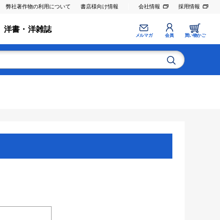
弊社著作物の利用について
書店様向け情報
会社情報
採用情報
洋書・洋雑誌
メルマガ
会員
買い物かご
。