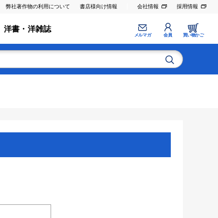
弊社著作物の利用について
書店様向け情報
会社情報
採用情報
洋書・洋雑誌
メルマガ
会員
買い物かご
。