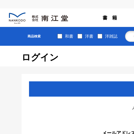
書 籍
和書
洋書
洋雑誌
商品検索
ログイン
メールアドレ