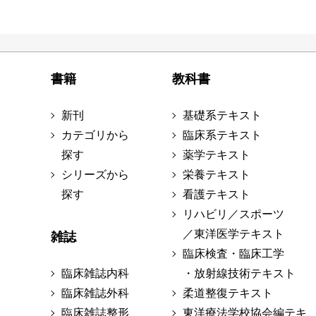
書籍
教科書
新刊
基礎系テキスト
カテゴリから
臨床系テキスト
探す
薬学テキスト
シリーズから
栄養テキスト
探す
看護テキスト
リハビリ／スポーツ
／東洋医学テキスト
雑誌
臨床検査・臨床工学
臨床雑誌内科
・放射線技術テキスト
臨床雑誌外科
柔道整復テキスト
臨床雑誌整形
東洋療法学校協会編テキ