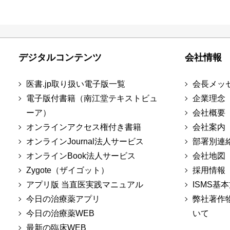
デジタルコンテンツ
会社情報
医書.jp取り扱い電子版一覧
会長メッ
電子版付書籍（南江堂テキストビュ
企業理念
ーア）
会社概要
オンラインアクセス権付き書籍
会社案内
オンラインJournal法人サービス
部署別連
オンラインBook法人サービス
会社地図
Zygote（ザイゴット）
採用情報
アプリ版 当直医実践マニュアル
ISMS基
今日の治療薬アプリ
弊社著作
今日の治療薬WEB
いて
最新の臨床WEB