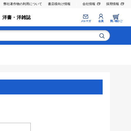
弊社著作物の利用について
書店様向け情報
会社情報
採用情報
洋書・洋雑誌
メルマガ
会員
買い物かご
。