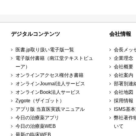
デジタルコンテンツ
会社情報
医書.jp取り扱い電子版一覧
会長メッ
電子版付書籍（南江堂テキストビュ
企業理念
ーア）
会社概要
オンラインアクセス権付き書籍
会社案内
オンラインJournal法人サービス
部署別連
オンラインBook法人サービス
会社地図
Zygote（ザイゴット）
採用情報
アプリ版 当直医実践マニュアル
ISMS基
今日の治療薬アプリ
弊社著作
今日の治療薬WEB
いて
最新の臨床WEB