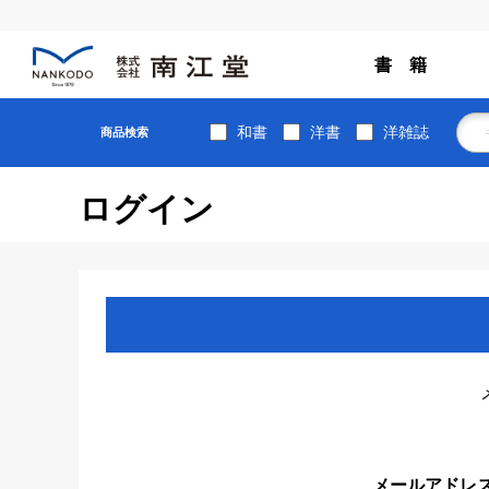
書 籍
和書
洋書
洋雑誌
商品検索
ログイン
メールアドレ