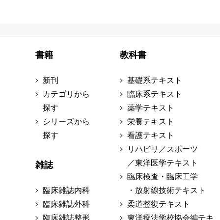
書籍
教科書
新刊
基礎系テキスト
カテゴリから
臨床系テキスト
探す
薬学テキスト
シリーズから
栄養テキスト
探す
看護テキスト
リハビリ／スポーツ
／東洋医学テキスト
雑誌
臨床検査・臨床工学
臨床雑誌内科
・放射線技術テキスト
臨床雑誌外科
柔道整復テキスト
臨床雑誌整形
東洋療法学校協会編テキ