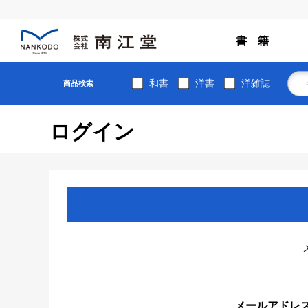
書 籍
和書
洋書
洋雑誌
商品検索
ログイン
メールアドレ