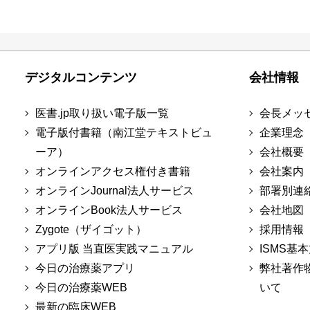
デジタルコンテンツ
会社情報
医書.jp取り扱い電子版一覧
会長メッ
電子版付書籍（南江堂テキストビュ
企業理念
ーア）
会社概要
オンラインアクセス権付き書籍
会社案内
オンラインJournal法人サービス
部署別連
オンラインBook法人サービス
会社地図
Zygote（ザイゴット）
採用情報
アプリ版 当直医実践マニュアル
ISMS基
今日の治療薬アプリ
弊社著作
今日の治療薬WEB
いて
最新の臨床WEB