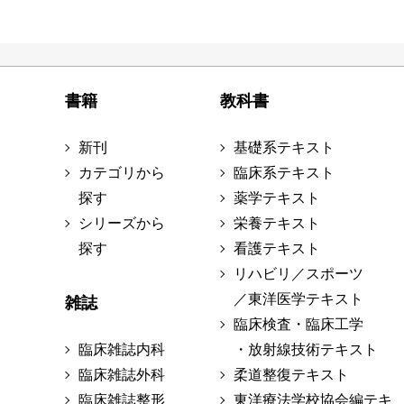
書籍
教科書
新刊
基礎系テキスト
カテゴリから
臨床系テキスト
探す
薬学テキスト
シリーズから
栄養テキスト
探す
看護テキスト
リハビリ／スポーツ
／東洋医学テキスト
雑誌
臨床検査・臨床工学
臨床雑誌内科
・放射線技術テキスト
臨床雑誌外科
柔道整復テキスト
臨床雑誌整形
東洋療法学校協会編テキ