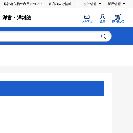
弊社著作物の利用について
書店様向け情報
会社情報
採用情報
洋書・洋雑誌
メルマガ
会員
買い物かご
。