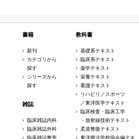
書籍
教科書
新刊
基礎系テキスト
カテゴリから
臨床系テキスト
探す
薬学テキスト
シリーズから
栄養テキスト
探す
看護テキスト
リハビリ／スポーツ
／東洋医学テキスト
雑誌
臨床検査・臨床工学
臨床雑誌内科
・放射線技術テキスト
臨床雑誌外科
柔道整復テキスト
臨床雑誌整形
東洋療法学校協会編テキ