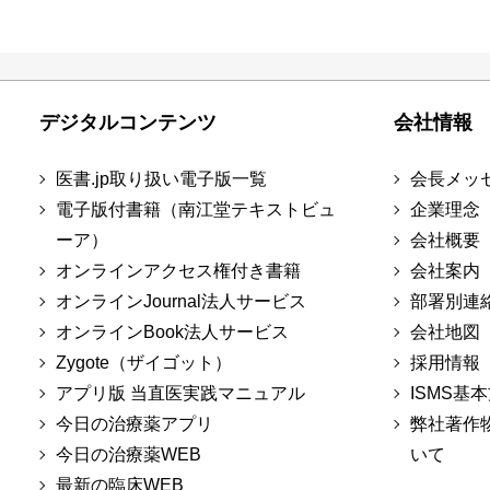
デジタルコンテンツ
会社情報
医書.jp取り扱い電子版一覧
会長メッ
電子版付書籍（南江堂テキストビュ
企業理念
ーア）
会社概要
オンラインアクセス権付き書籍
会社案内
オンラインJournal法人サービス
部署別連
オンラインBook法人サービス
会社地図
Zygote（ザイゴット）
採用情報
アプリ版 当直医実践マニュアル
ISMS基
今日の治療薬アプリ
弊社著作
今日の治療薬WEB
いて
最新の臨床WEB