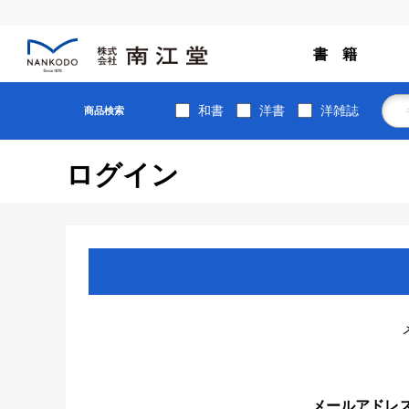
書 籍
和書
洋書
洋雑誌
商品検索
ログイン
メールアドレ