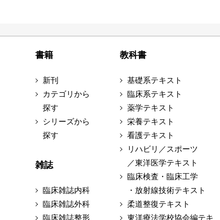
書籍
教科書
新刊
基礎系テキスト
カテゴリから
臨床系テキスト
探す
薬学テキスト
シリーズから
栄養テキスト
探す
看護テキスト
リハビリ／スポーツ
／東洋医学テキスト
雑誌
臨床検査・臨床工学
臨床雑誌内科
・放射線技術テキスト
臨床雑誌外科
柔道整復テキスト
臨床雑誌整形
東洋療法学校協会編テキ