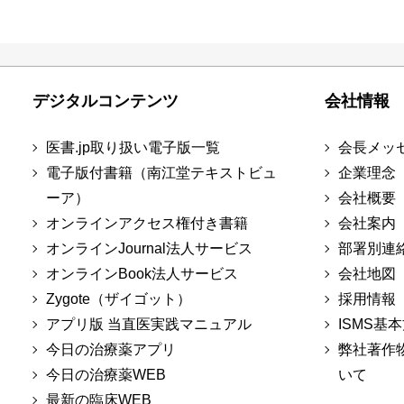
デジタルコンテンツ
会社情報
医書.jp取り扱い電子版一覧
会長メッ
電子版付書籍（南江堂テキストビュ
企業理念
ーア）
会社概要
オンラインアクセス権付き書籍
会社案内
オンラインJournal法人サービス
部署別連
オンラインBook法人サービス
会社地図
Zygote（ザイゴット）
採用情報
アプリ版 当直医実践マニュアル
ISMS基
今日の治療薬アプリ
弊社著作
今日の治療薬WEB
いて
最新の臨床WEB