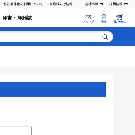
弊社著作物の利用について
書店様向け情報
会社情報
採用情報
洋書・洋雑誌
メルマガ
会員
買い物かご
。