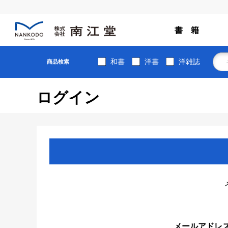
書 籍
和書
洋書
洋雑誌
商品検索
ログイン
メールアドレ