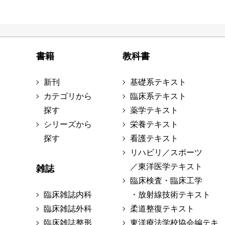
書籍
教科書
新刊
基礎系テキスト
カテゴリから
臨床系テキスト
探す
薬学テキスト
シリーズから
栄養テキスト
探す
看護テキスト
リハビリ／スポーツ
／東洋医学テキスト
雑誌
臨床検査・臨床工学
臨床雑誌内科
・放射線技術テキスト
臨床雑誌外科
柔道整復テキスト
臨床雑誌整形
東洋療法学校協会編テキ