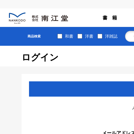
書 籍
和書
洋書
洋雑誌
商品検索
ログイン
メールアドレ