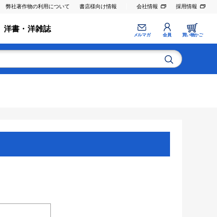
弊社著作物の利用について
書店様向け情報
会社情報
採用情報
洋書・洋雑誌
メルマガ
会員
買い物かご
。