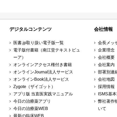
デジタルコンテンツ
会社情報
医書.jp取り扱い電子版一覧
会長メッ
電子版付書籍（南江堂テキストビュ
企業理念
ーア）
会社概要
オンラインアクセス権付き書籍
会社案内
オンラインJournal法人サービス
部署別連
オンラインBook法人サービス
会社地図
Zygote（ザイゴット）
採用情報
アプリ版 当直医実践マニュアル
ISMS基
今日の治療薬アプリ
弊社著作
今日の治療薬WEB
いて
最新の臨床WEB