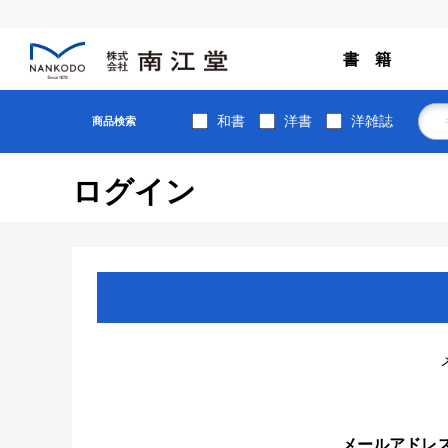
書 籍
和書
洋書
洋雑誌
商品検索
ログイン
メールアドレ