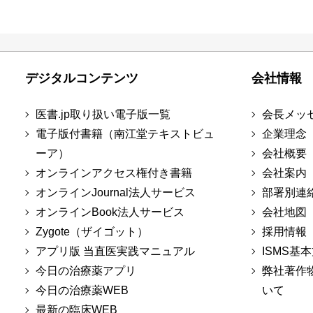
デジタルコンテンツ
会社情報
医書.jp取り扱い電子版一覧
会長メッ
電子版付書籍（南江堂テキストビュ
企業理念
ーア）
会社概要
オンラインアクセス権付き書籍
会社案内
オンラインJournal法人サービス
部署別連
オンラインBook法人サービス
会社地図
Zygote（ザイゴット）
採用情報
アプリ版 当直医実践マニュアル
ISMS基
今日の治療薬アプリ
弊社著作
今日の治療薬WEB
いて
最新の臨床WEB