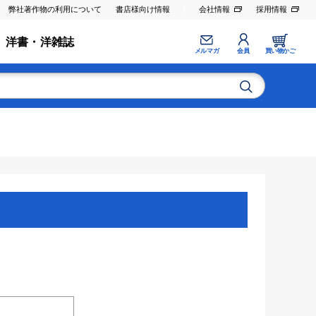
弊社著作物の利用について
書店様向け情報
会社情報
採用情報
洋書・洋雑誌
メルマガ
会員
買い物かご
。