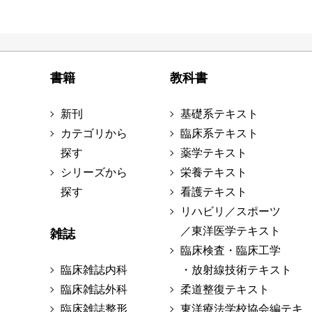
書籍
教科書
新刊
基礎系テキスト
カテゴリから
臨床系テキスト
探す
薬学テキスト
シリーズから
栄養テキスト
探す
看護テキスト
リハビリ／スポーツ
／東洋医学テキスト
雑誌
臨床検査・臨床工学
臨床雑誌内科
・放射線技術テキスト
臨床雑誌外科
柔道整復テキスト
臨床雑誌整形
東洋療法学校協会編テキ