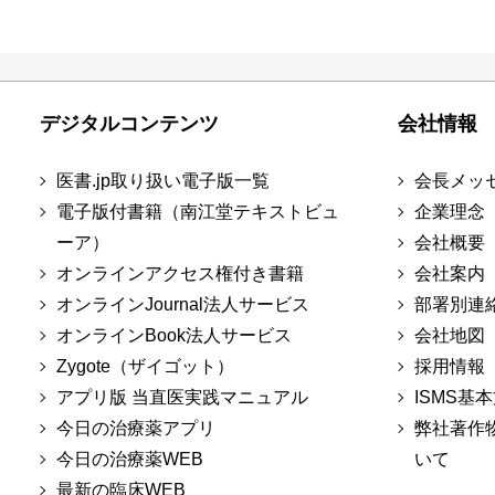
デジタルコンテンツ
会社情報
医書.jp取り扱い電子版一覧
会長メッ
電子版付書籍（南江堂テキストビュ
企業理念
ーア）
会社概要
オンラインアクセス権付き書籍
会社案内
オンラインJournal法人サービス
部署別連
オンラインBook法人サービス
会社地図
Zygote（ザイゴット）
採用情報
アプリ版 当直医実践マニュアル
ISMS基
今日の治療薬アプリ
弊社著作
今日の治療薬WEB
いて
最新の臨床WEB