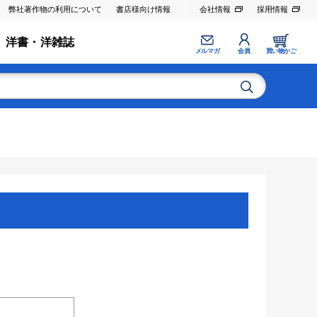
弊社著作物の利用について
書店様向け情報
会社情報
採用情報
洋書・洋雑誌
メルマガ
会員
買い物かご
。