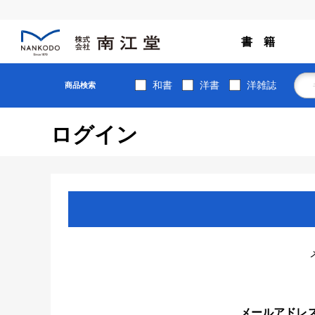
書 籍
和書
洋書
洋雑誌
商品検索
ログイン
メールアドレ