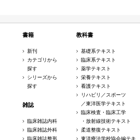
書籍
教科書
新刊
基礎系テキスト
カテゴリから
臨床系テキスト
探す
薬学テキスト
シリーズから
栄養テキスト
探す
看護テキスト
リハビリ／スポーツ
／東洋医学テキスト
雑誌
臨床検査・臨床工学
臨床雑誌内科
・放射線技術テキスト
臨床雑誌外科
柔道整復テキスト
臨床雑誌整形
東洋療法学校協会編テキ