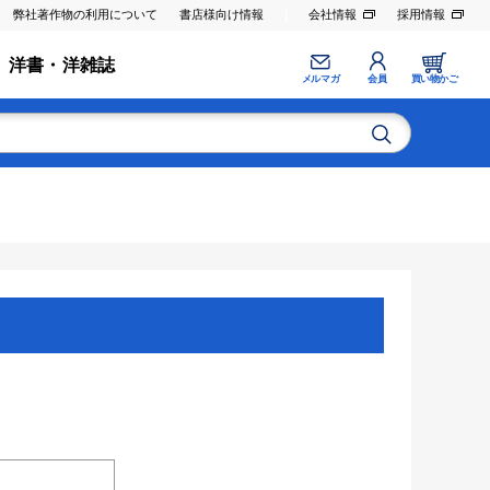
弊社著作物の利用について
書店様向け情報
会社情報
採用情報
洋書・洋雑誌
メルマガ
会員
買い物かご
。