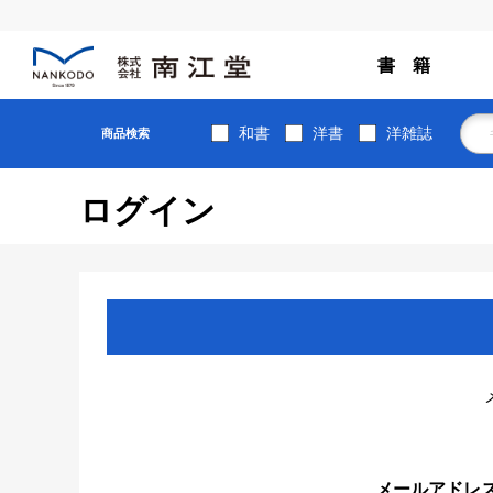
書 籍
和書
洋書
洋雑誌
商品検索
ログイン
メールアドレ