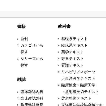
書籍
教科書
新刊
基礎系テキスト
カテゴリから
臨床系テキスト
探す
薬学テキスト
シリーズから
栄養テキスト
探す
看護テキスト
リハビリ／スポーツ
／東洋医学テキスト
雑誌
臨床検査・臨床工学
臨床雑誌内科
・放射線技術テキスト
臨床雑誌外科
柔道整復テキスト
臨床雑誌整形
東洋療法学校協会編テキ