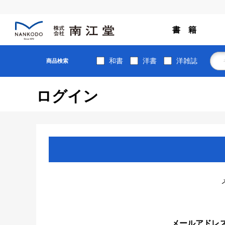
書 籍
和書
洋書
洋雑誌
商品検索
ログイン
メールアドレ