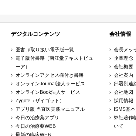
デジタルコンテンツ
会社情報
医書.jp取り扱い電子版一覧
会長メッ
電子版付書籍（南江堂テキストビュ
企業理念
ーア）
会社概要
オンラインアクセス権付き書籍
会社案内
オンラインJournal法人サービス
部署別連
オンラインBook法人サービス
会社地図
Zygote（ザイゴット）
採用情報
アプリ版 当直医実践マニュアル
ISMS基
今日の治療薬アプリ
弊社著作
今日の治療薬WEB
いて
最新の臨床WEB