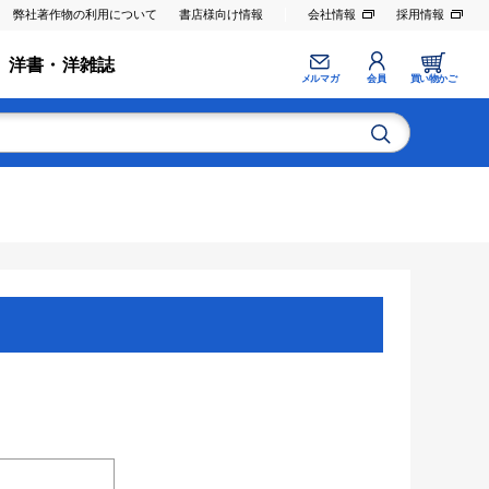
弊社著作物の利用について
書店様向け情報
会社情報
採用情報
洋書・洋雑誌
メルマガ
会員
買い物かご
。