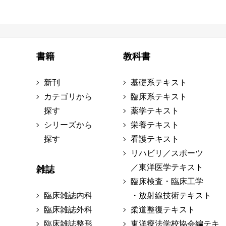
書籍
教科書
新刊
基礎系テキスト
カテゴリから
臨床系テキスト
探す
薬学テキスト
シリーズから
栄養テキスト
探す
看護テキスト
リハビリ／スポーツ
／東洋医学テキスト
雑誌
臨床検査・臨床工学
臨床雑誌内科
・放射線技術テキスト
臨床雑誌外科
柔道整復テキスト
臨床雑誌整形
東洋療法学校協会編テキ