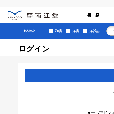
書 籍
和書
洋書
洋雑誌
商品検索
ログイン
メールアドレ