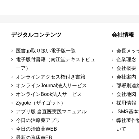
デジタルコンテンツ
会社情報
医書.jp取り扱い電子版一覧
会長メッ
電子版付書籍（南江堂テキストビュ
企業理念
ーア）
会社概要
オンラインアクセス権付き書籍
会社案内
オンラインJournal法人サービス
部署別連
オンラインBook法人サービス
会社地図
Zygote（ザイゴット）
採用情報
アプリ版 当直医実践マニュアル
ISMS基
今日の治療薬アプリ
弊社著作
今日の治療薬WEB
いて
最新の臨床WEB