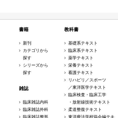
書籍
教科書
新刊
基礎系テキスト
カテゴリから
臨床系テキスト
探す
薬学テキスト
シリーズから
栄養テキスト
探す
看護テキスト
リハビリ／スポーツ
／東洋医学テキスト
雑誌
臨床検査・臨床工学
臨床雑誌内科
・放射線技術テキスト
臨床雑誌外科
柔道整復テキスト
臨床雑誌整形
東洋療法学校協会編テキ