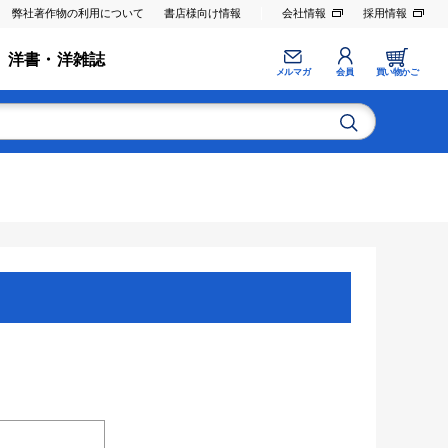
弊社著作物の利用について
書店様向け情報
会社情報
採用情報
洋書・洋雑誌
メルマガ
会員
買い物かご
。