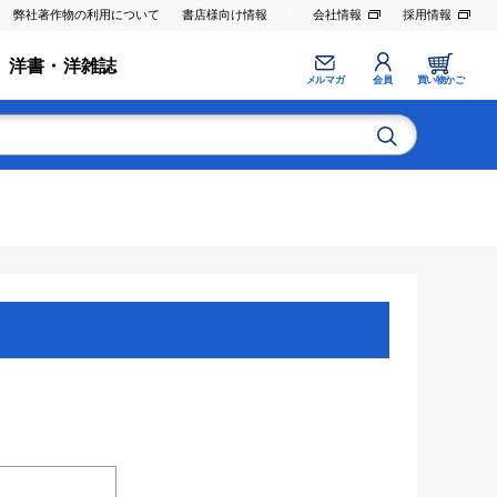
弊社著作物の利用について
書店様向け情報
会社情報
採用情報
洋書・洋雑誌
メルマガ
会員
買い物かご
。