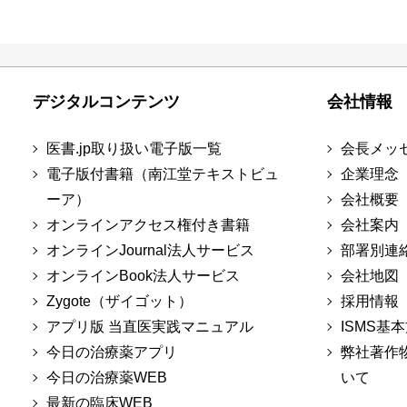
デジタルコンテンツ
会社情報
医書.jp取り扱い電子版一覧
会長メッ
電子版付書籍（南江堂テキストビュ
企業理念
ーア）
会社概要
オンラインアクセス権付き書籍
会社案内
オンラインJournal法人サービス
部署別連
オンラインBook法人サービス
会社地図
Zygote（ザイゴット）
採用情報
アプリ版 当直医実践マニュアル
ISMS基
今日の治療薬アプリ
弊社著作
今日の治療薬WEB
いて
最新の臨床WEB