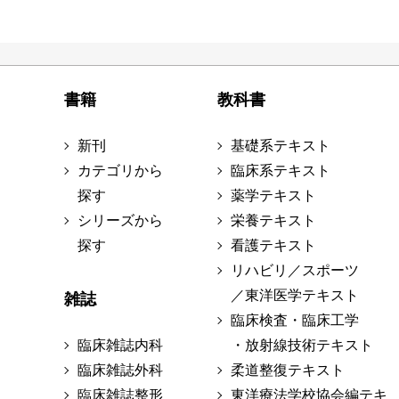
書籍
教科書
新刊
基礎系テキスト
カテゴリから
臨床系テキスト
探す
薬学テキスト
シリーズから
栄養テキスト
探す
看護テキスト
リハビリ／スポーツ
／東洋医学テキスト
雑誌
臨床検査・臨床工学
臨床雑誌内科
・放射線技術テキスト
臨床雑誌外科
柔道整復テキスト
臨床雑誌整形
東洋療法学校協会編テキ