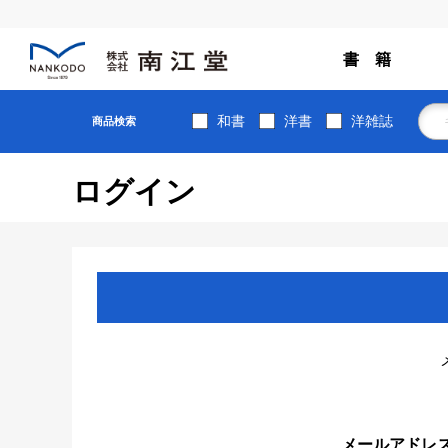
書 籍
和書
洋書
洋雑誌
商品検索
ログイン
メールアドレ