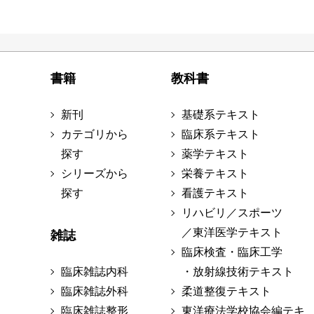
書籍
教科書
新刊
基礎系テキスト
カテゴリから
臨床系テキスト
探す
薬学テキスト
シリーズから
栄養テキスト
探す
看護テキスト
リハビリ／スポーツ
／東洋医学テキスト
雑誌
臨床検査・臨床工学
臨床雑誌内科
・放射線技術テキスト
臨床雑誌外科
柔道整復テキスト
臨床雑誌整形
東洋療法学校協会編テキ