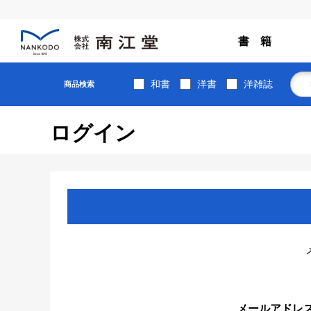
書 籍
和書
洋書
洋雑誌
商品検索
ログイン
メールアドレ