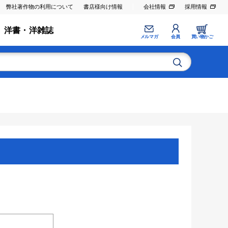
弊社著作物の利用について
書店様向け情報
会社情報
採用情報
洋書・洋雑誌
メルマガ
会員
買い物かご
。