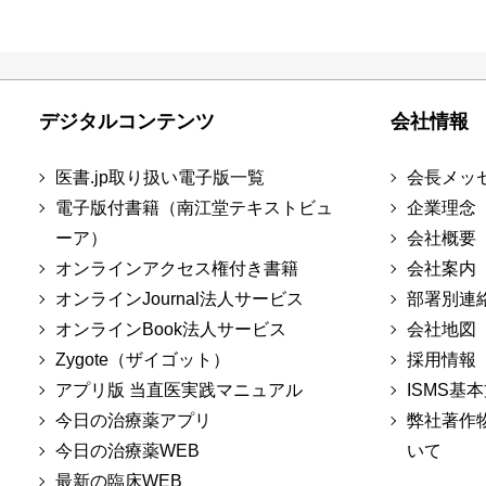
デジタルコンテンツ
会社情報
医書.jp取り扱い電子版一覧
会長メッ
電子版付書籍（南江堂テキストビュ
企業理念
ーア）
会社概要
オンラインアクセス権付き書籍
会社案内
オンラインJournal法人サービス
部署別連
オンラインBook法人サービス
会社地図
Zygote（ザイゴット）
採用情報
アプリ版 当直医実践マニュアル
ISMS基
今日の治療薬アプリ
弊社著作
今日の治療薬WEB
いて
最新の臨床WEB