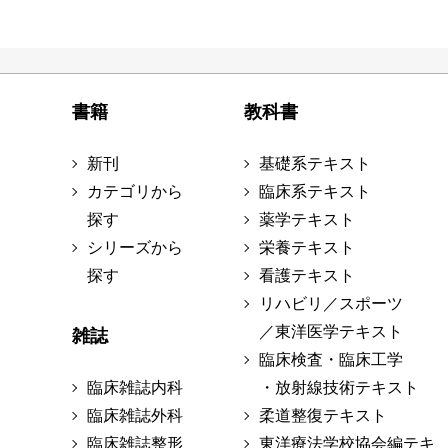
書籍
教科書
新刊
基礎系テキスト
カテゴリから
臨床系テキスト
探す
薬学テキスト
シリーズから
栄養テキスト
探す
看護テキスト
リハビリ／スポーツ
／東洋医学テキスト
雑誌
臨床検査・臨床工学
臨床雑誌内科
・放射線技術テキスト
臨床雑誌外科
柔道整復テキスト
臨床雑誌整形
東洋療法学校協会編テキ