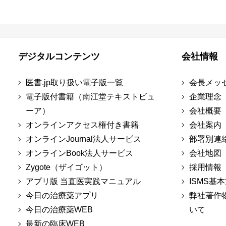
デジタルコンテンツ
会社情報
医書.jp取り扱い電子版一覧
会長メッ
電子版付書籍（南江堂テキストビュ
企業理念
ーア）
会社概要
オンラインアクセス権付き書籍
会社案内
オンラインJournal法人サービス
部署別連
オンラインBook法人サービス
会社地図
Zygote（ザイゴット）
採用情報
アプリ版 当直医実践マニュアル
ISMS基
今日の治療薬アプリ
弊社著作
今日の治療薬WEB
いて
最新の臨床WEB