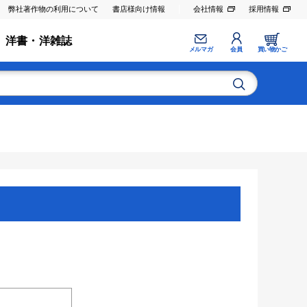
弊社著作物の利用について
書店様向け情報
会社情報
採用情報
洋書・洋雑誌
メルマガ
会員
買い物かご
。