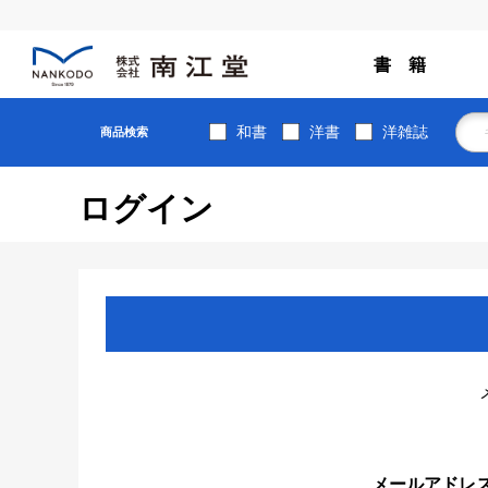
書 籍
和書
洋書
洋雑誌
商品検索
ログイン
メールアドレ