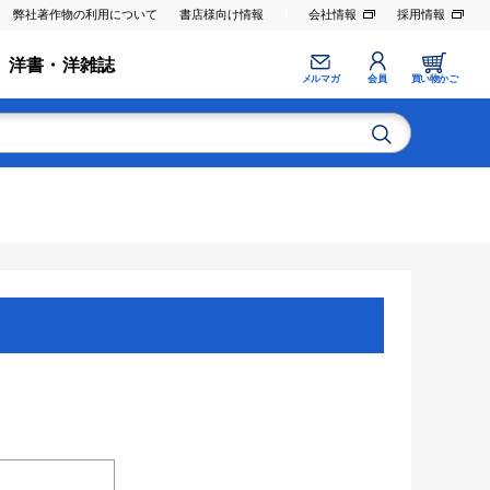
弊社著作物の利用について
書店様向け情報
会社情報
採用情報
洋書・洋雑誌
メルマガ
会員
買い物かご
。