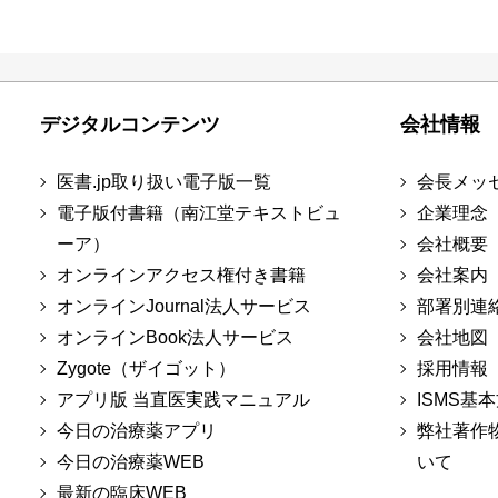
デジタルコンテンツ
会社情報
医書.jp取り扱い電子版一覧
会長メッ
電子版付書籍（南江堂テキストビュ
企業理念
ーア）
会社概要
オンラインアクセス権付き書籍
会社案内
オンラインJournal法人サービス
部署別連
オンラインBook法人サービス
会社地図
Zygote（ザイゴット）
採用情報
アプリ版 当直医実践マニュアル
ISMS基
今日の治療薬アプリ
弊社著作
今日の治療薬WEB
いて
最新の臨床WEB