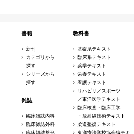
書籍
教科書
新刊
基礎系テキスト
カテゴリから
臨床系テキスト
探す
薬学テキスト
シリーズから
栄養テキスト
探す
看護テキスト
リハビリ／スポーツ
／東洋医学テキスト
雑誌
臨床検査・臨床工学
臨床雑誌内科
・放射線技術テキスト
臨床雑誌外科
柔道整復テキスト
臨床雑誌整形
東洋療法学校協会編テキ