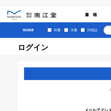
書 籍
和書
洋書
洋雑誌
商品検索
ログイン
メールアドレ