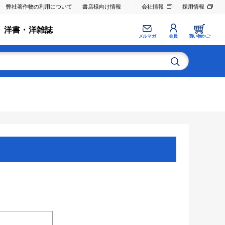
弊社著作物の利用について
書店様向け情報
会社情報
採用情報
洋書・洋雑誌
メルマガ
会員
買い物かご
。