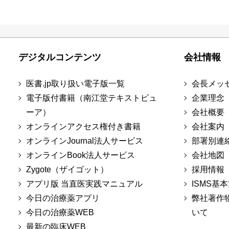
デジタルコンテンツ
会社情報
医書.jp取り扱い電子版一覧
会長メッ
電子版付書籍（南江堂テキストビュ
企業理念
ーア）
会社概要
オンラインアクセス権付き書籍
会社案内
オンラインJournal法人サービス
部署別連
オンラインBook法人サービス
会社地図
Zygote（ザイゴット）
採用情報
アプリ版 当直医実践マニュアル
ISMS基
今日の治療薬アプリ
弊社著作
今日の治療薬WEB
いて
最新の臨床WEB