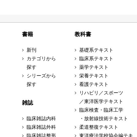
書籍
教科書
新刊
基礎系テキスト
カテゴリから
臨床系テキスト
探す
薬学テキスト
シリーズから
栄養テキスト
探す
看護テキスト
リハビリ／スポーツ
／東洋医学テキスト
雑誌
臨床検査・臨床工学
臨床雑誌内科
・放射線技術テキスト
臨床雑誌外科
柔道整復テキスト
臨床雑誌整形
東洋療法学校協会編テキ