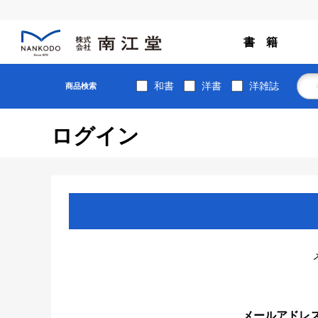
書 籍
和書
洋書
洋雑誌
商品検索
ログイン
メールアドレ