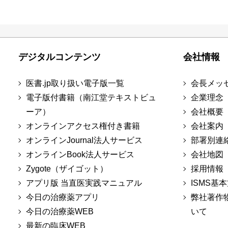
デジタルコンテンツ
会社情報
医書.jp取り扱い電子版一覧
会長メッ
電子版付書籍（南江堂テキストビュ
企業理念
ーア）
会社概要
オンラインアクセス権付き書籍
会社案内
オンラインJournal法人サービス
部署別連
オンラインBook法人サービス
会社地図
Zygote（ザイゴット）
採用情報
アプリ版 当直医実践マニュアル
ISMS基
今日の治療薬アプリ
弊社著作
今日の治療薬WEB
いて
最新の臨床WEB