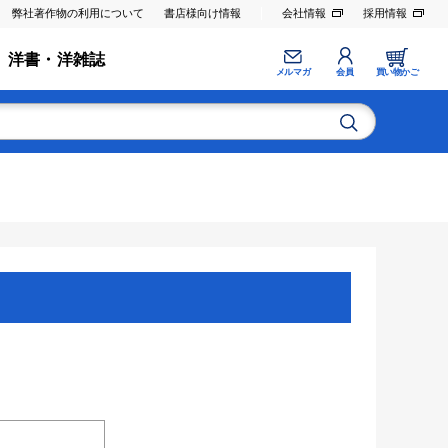
弊社著作物の利用について
書店様向け情報
会社情報
採用情報
洋書・洋雑誌
メルマガ
会員
買い物かご
。