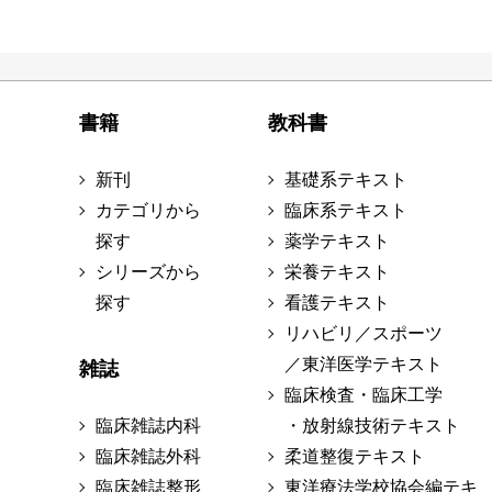
書籍
教科書
新刊
基礎系テキスト
カテゴリから
臨床系テキスト
探す
薬学テキスト
シリーズから
栄養テキスト
探す
看護テキスト
リハビリ／スポーツ
／東洋医学テキスト
雑誌
臨床検査・臨床工学
臨床雑誌内科
・放射線技術テキスト
臨床雑誌外科
柔道整復テキスト
臨床雑誌整形
東洋療法学校協会編テキ