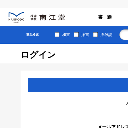
書 籍
和書
洋書
洋雑誌
商品検索
ログイン
メールアドレ